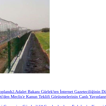
oplandı
Adalet Bakanı Gürlek'ten İnternet Gazeteciliğinin 
2
.
ti'den Meclis'e Kanun Teklifi Görüşmelerinin Canlı Yayınlan