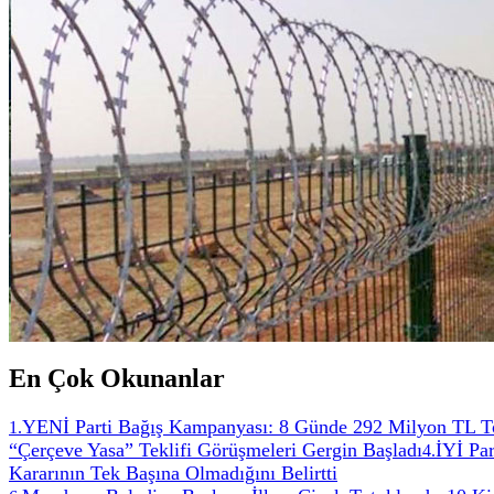
En Çok Okunanlar
YENİ Parti Bağış Kampanyası: 8 Günde 292 Milyon TL T
1
.
“Çerçeve Yasa” Teklifi Görüşmeleri Gergin Başladı
İYİ Par
4
.
Kararının Tek Başına Olmadığını Belirtti