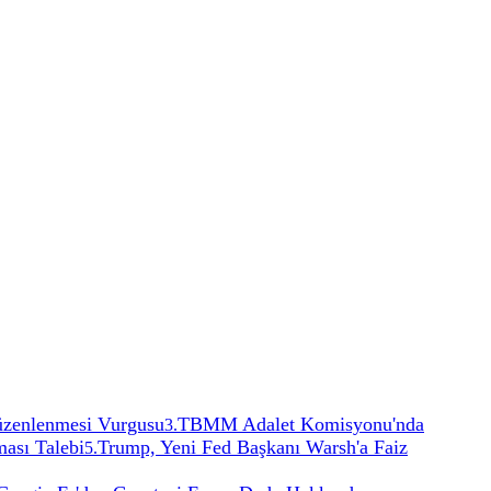
Düzenlenmesi Vurgusu
TBMM Adalet Komisyonu'nda
3
.
ması Talebi
Trump, Yeni Fed Başkanı Warsh'a Faiz
5
.