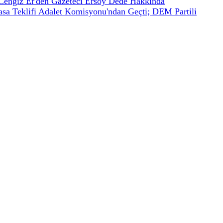
Cengiz Er'den Gazeteci Ersoy Dede Hakkında
asa Teklifi Adalet Komisyonu'ndan Geçti; DEM Partili