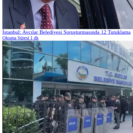
İstanbul: Avcılar Belediyesi Soruşturmasında 12 Tutuklama
Okuma Süresi 1 dk