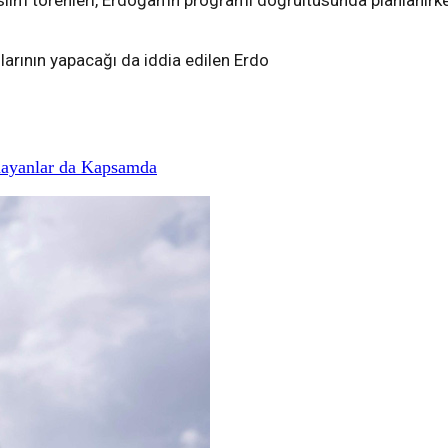
lim törenleri, Erdoğan’ın programı doğrultusunda planlanırken
larının yapacağı da iddia edilen Erdo
mayanlar da Kapsamda