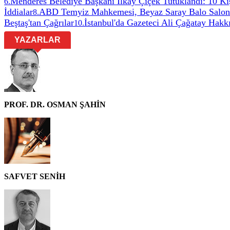
Menderes Belediye Başkanı İlkay Çiçek Tutuklandı: 10 Ki
6
.
İddialar
ABD Temyiz Mahkemesi, Beyaz Saray Balo Salonu 
8
.
Beştaş'tan Çağrılar
İstanbul'da Gazeteci Ali Çağatay Hakk
10
.
YAZARLAR
PROF. DR. OSMAN ŞAHİN
SAFVET SENİH