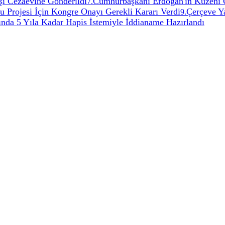
şi Cezaevine Gönderildi
Cumhurbaşkanı Erdoğan'ın Kuzeni 
7
.
Projesi İçin Kongre Onayı Gerekli Kararı Verdi
Çerçeve Y
9
.
ında 5 Yıla Kadar Hapis İstemiyle İddianame Hazırlandı