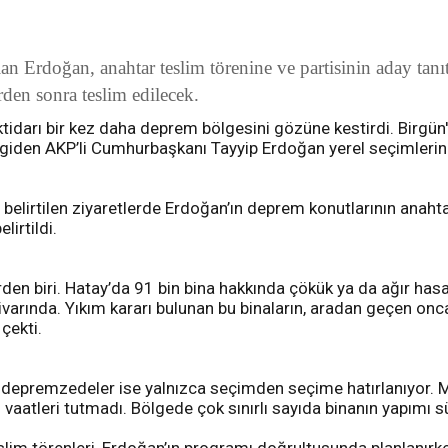
n Erdoğan, anahtar teslim törenine ve partisinin aday tanıt
rden sonra teslim edilecek.
tidarı bir kez daha deprem bölgesini gözüne kestirdi. Birgün'
iden AKP’li Cumhurbaşkanı Tayyip Erdoğan yerel seçimlerin y
belirtilen ziyaretlerde Erdoğan’ın deprem konutlarının anaht
lirtildi.
den biri. Hatay’da 91 bin bina hakkında çökük ya da ağır hasar
n civarında. Yıkım kararı bulunan bu binaların, aradan geç
çekti.
n depremzedeler ise yalnızca seçimden seçime hatırlanıyor. Ma
” vaatleri tutmadı. Bölgede çok sınırlı sayıda binanın yapımı 