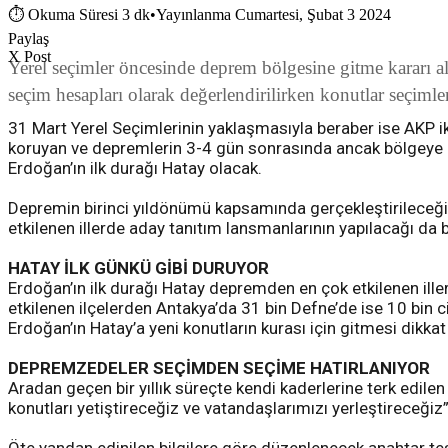
⏱
Okuma Süresi 3 dk
•
Yayınlanma Cumartesi, Şubat 3 2024
Paylaş
X Post
Yerel seçimler öncesinde deprem bölgesine gitme kararı ala
seçim hesapları olarak değerlendirilirken konutlar seçimle
31 Mart Yerel Seçimlerinin yaklaşmasıyla beraber ise AKP ik
koruyan ve depremlerin 3-4 gün sonrasında ancak bölgeye g
Erdoğan’ın ilk durağı Hatay olacak.
Depremin birinci yıldönümü kapsamında gerçekleştirileceği 
etkilenen illerde aday tanıtım lansmanlarının yapılacağı da be
HATAY İLK GÜNKÜ GİBİ DURUYOR
Erdoğan’ın ilk durağı Hatay depremden en çok etkilenen iller
etkilenen ilçelerden Antakya’da 31 bin Defne’de ise 10 bi
Erdoğan’ın Hatay’a yeni konutların kurası için gitmesi dikkat 
DEPREMZEDELER SEÇİMDEN SEÇİME HATIRLANIYOR
Aradan geçen bir yıllık süreçte kendi kaderlerine terk edile
konutları yetiştireceğiz ve vatandaşlarımızı yerleştireceğiz