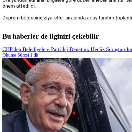
Öte yandan edinilen bilgilere göre düzenlenecek anahtar tes
önem atfedildi.
Deprem bölgesine ziyaretler sırasında aday tanıtım toplantı
Bu haberler de ilginizi çekebilir
CHP'den Belediyelere Parti İçi Denetim: Henüz Soruşturul
Okuma Süresi 1 dk