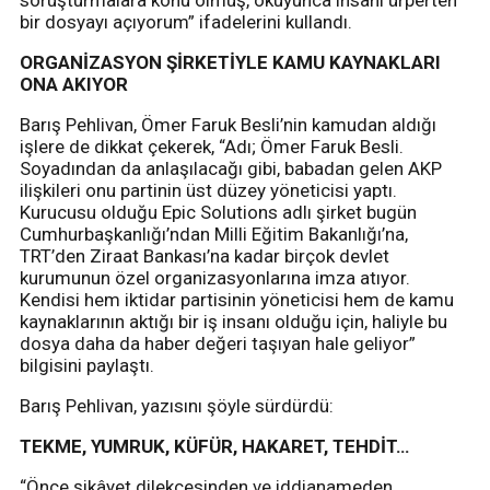
bir dosyayı açıyorum” ifadelerini kullandı.
ORGANİZASYON ŞİRKETİYLE KAMU KAYNAKLARI
ONA AKIYOR
Barış Pehlivan, Ömer Faruk Besli’nin kamudan aldığı
işlere de dikkat çekerek, “Adı; Ömer Faruk Besli.
Soyadından da anlaşılacağı gibi, babadan gelen AKP
ilişkileri onu partinin üst düzey yöneticisi yaptı.
Kurucusu olduğu Epic Solutions adlı şirket bugün
Cumhurbaşkanlığı’ndan Milli Eğitim Bakanlığı’na,
TRT’den Ziraat Bankası’na kadar birçok devlet
kurumunun özel organizasyonlarına imza atıyor.
Kendisi hem iktidar partisinin yöneticisi hem de kamu
kaynaklarının aktığı bir iş insanı olduğu için, haliyle bu
dosya daha da haber değeri taşıyan hale geliyor”
bilgisini paylaştı.
Barış Pehlivan, yazısını şöyle sürdürdü:
TEKME, YUMRUK, KÜFÜR, HAKARET, TEHDİT…
“Önce şikâyet dilekçesinden ve iddianameden