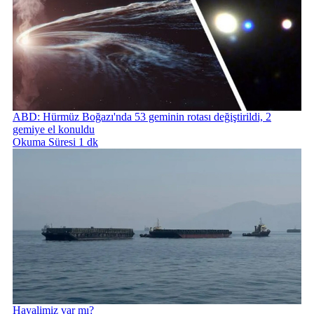
ABD: Hürmüz Boğazı'nda 53 geminin rotası değiştirildi, 2
gemiye el konuldu
Okuma Süresi 1 dk
Hayalimiz var mı?