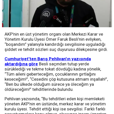
AKP’nin en üst yönetim organı olan Merkezi Karar ve
Yönetim Kurulu Üyesi Ömer Faruk Besli’nin evliyken,
“boşandım” yalanıyla kandırdığı sevgilisine uyguladığı
şiddet ve tehdit sözleri suç duyurusu dilekçesine girdi.
Cumhuriyet’ten Barış Pehlivan’ın yazısında
aktardığına göre
Besli saçından tutup yerde
sürüklediği ve tekme tokat dövdüğü kadına yönelik,
“Tüm aileni geberteceğim, çocuklarının gırtlağını
keseceğim!”, “Cesedini çöp kutusuna atmam inşallah!”,
“Ben bu ülkede olduğum sürece ya öleceğim ya
öldüreceğim!” tehditlerinde bulundu.
Pehlivan yazısında, “Bu tehditleri eden kişi memleketi
yöneten AKP’nin en üstünde, merkez karar ve yönetim
kurulu üyesi. Tehdit ettiği kişi ise sevgilisi. Farklı farklı
soruşturmalara konu olmuş, okuyunca insanı ürperten