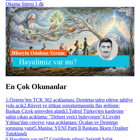
Okuma Süresi 1 dk
En Çok Okunanlar
1
.
Özgenç'ten TCK 302 açıklaması: Demirtaş talep ederse tahliye
yolu açık
2
.
Rüşvet ve irtikap soruşturmasında flaş gelişme:
Başkan Çiçek görevden alındı
3
.
Tuğrul Türkeş'ten kardeşine
sahip çıkan açıklama: "Dehşet verici buluyorum"
4
.
Cevdet
Yılmaz'dan çerçeve yasa açıklaması: Öcalan ve Demirtaş
sorusuna yanıt
5
.
Manisa: YENİ Parti İl Başkanı İlksen Özalper
Tutuklandı
6
.
Hayalimiz var mı?
7
.
Gönüllerin şifresi: Selam
8
.
Şafak