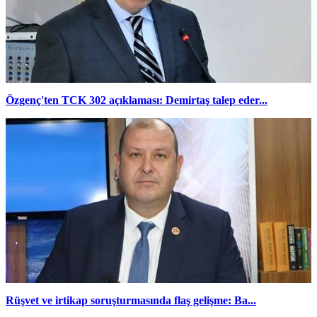
Özgenç'ten TCK 302 açıklaması: Demirtaş talep eder...
Rüşvet ve irtikap soruşturmasında flaş gelişme: Ba...