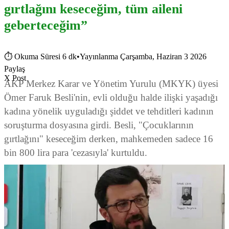
gırtlağını keseceğim, tüm aileni
geberteceğim”
⏱
Okuma Süresi 6 dk
•
Yayınlanma Çarşamba, Haziran 3 2026
Paylaş
X Post
AKP Merkez Karar ve Yönetim Yurulu (MKYK) üyesi
Ömer Faruk Besli'nin, evli olduğu halde ilişki yaşadığı
kadına yönelik uyguladığı şiddet ve tehditleri kadının
soruşturma dosyasına girdi. Besli, "Çocuklarının
gırtlağını" keseceğim derken, mahkemeden sadece 16
bin 800 lira para 'cezasıyla' kurtuldu.