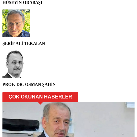
HÜSEYİN ODABAŞI
ŞERİF ALİ TEKALAN
PROF. DR. OSMAN ŞAHİN
ÇOK OKUNAN HABERLER