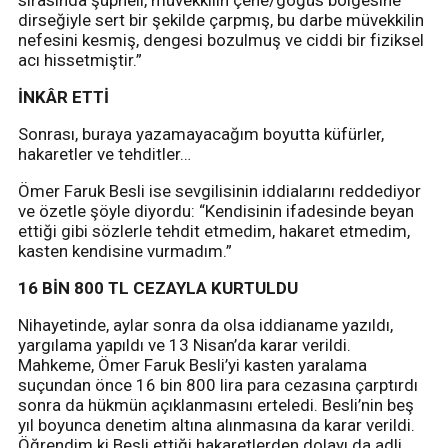
dirseğiyle sert bir şekilde çarpmış, bu darbe müvekkilin
nefesini kesmiş, dengesi bozulmuş ve ciddi bir fiziksel
acı hissetmiştir.”
İNKÂR ETTİ
Sonrası, buraya yazamayacağım boyutta küfürler,
hakaretler ve tehditler…
Ömer Faruk Besli ise sevgilisinin iddialarını reddediyor
ve özetle şöyle diyordu: “Kendisinin ifadesinde beyan
ettiği gibi sözlerle tehdit etmedim, hakaret etmedim,
kasten kendisine vurmadım.”
16 BİN 800 TL CEZAYLA KURTULDU
Nihayetinde, aylar sonra da olsa iddianame yazıldı,
yargılama yapıldı ve 13 Nisan’da karar verildi.
Mahkeme, Ömer Faruk Besli’yi kasten yaralama
suçundan önce 16 bin 800 lira para cezasına çarptırdı
sonra da hükmün açıklanmasını erteledi. Besli’nin beş
yıl boyunca denetim altına alınmasına da karar verildi.
Öğrendim ki Besli ettiği hakaretlerden dolayı da adli