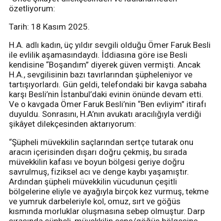
özetliyorum:
Tarih: 18 Kasım 2025.
H.A. adlı kadın, üç yıldır sevgili olduğu Ömer Faruk Besli
ile evlilik aşamasındaydı. İddiasına göre ise Besli
kendisine “Boşandım” diyerek güven vermişti. Ancak
H.A., sevgilisinin bazı tavırlarından şüpheleniyor ve
tartışıyorlardı. Gün geldi, telefondaki bir kavga sabaha
karşı Besli’nin İstanbul’daki evinin önünde devam etti.
Ve o kavgada Ömer Faruk Besli’nin “Ben evliyim” itirafı
duyuldu. Sonrasını, H.A’nın avukatı aracılığıyla verdiği
şikâyet dilekçesinden aktarıyorum:
“Şüpheli müvekkilin saçlarından sertçe tutarak onu
aracın içerisinden dışarı doğru çekmiş, bu sırada
müvekkilin kafası ve boyun bölgesi geriye doğru
savrulmuş, fiziksel acı ve denge kaybı yaşamıştır.
Ardından şüpheli müvekkilin vücudunun çeşitli
bölgelerine eliyle ve ayağıyla birçok kez vurmuş, tekme
ve yumruk darbeleriyle kol, omuz, sırt ve göğüs
kısmında morluklar oluşmasına sebep olmuştur. Darp
sırasında şüpheli, müvekkilin çene/göğüs bölgesine