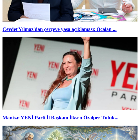
Cevdet Yılmaz'dan çerçeve yasa açıklaması: Öcalan ...
Manisa: YENİ Parti İl Başkanı İlksen Özalper Tutuk...