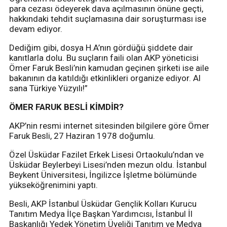
para cezası ödeyerek dava açılmasının önüne geçti,
hakkındaki tehdit suçlamasına dair soruşturması ise
devam ediyor.
Dediğim gibi, dosya H.A’nın gördüğü şiddete dair
kanıtlarla dolu. Bu suçların faili olan AKP yöneticisi
Ömer Faruk Besli’nin kamudan geçinen şirketi ise aile
bakanının da katıldığı etkinlikleri organize ediyor. Al
sana Türkiye Yüzyılı!”
ÖMER FARUK BESLİ KİMDİR?
AKP’nin resmi internet sitesinden bilgilere göre Ömer
Faruk Besli, 27 Haziran 1978 doğumlu.
Özel Üsküdar Fazilet Erkek Lisesi Ortaokulu’ndan ve
Üsküdar Beylerbeyi Lisesi’nden mezun oldu. İstanbul
Beykent Üniversitesi, İngilizce İşletme bölümünde
yükseköğrenimini yaptı.
Besli, AKP İstanbul Üsküdar Gençlik Kolları Kurucu
Tanıtım Medya İlçe Başkan Yardımcısı, İstanbul İl
Başkanlığı Yedek Yönetim Üyeliği Tanıtım ve Medya