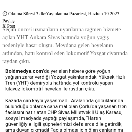
⏱
Okuma Süresi 3 dk
•
Yayınlanma Pazartesi, Haziran 19 2023
Paylaş
X Post
Seçim öncesi uzmanların uyarılarına rağmen hizmete
açılan YHT Ankara-Sivas hattında yoğun yağış
nedeniyle hasar oluştu. Meydana gelen heyelanın
ardından, hattı kontrol eden lokomotif Yozgat civarında
raydan çıktı.
Boldmedya.com
'da yer alan habere göre yoğun
yağışın zarar verdiği Yozgat yakınlarındaki Yüksek Hızlı
Tren (YHT) demiryolu hattında yol kontrolü yapan
kılavuz lokomotif heyelan ile raydan çıktı.
Kazada can kaybı yaşanmadı. Aralarında çocuklarında
bulunduğu onlarca cana mal olan Çorlu’da yaşanan tren
faciasını hatırlatan CHP Sivas Milletvekili Ulaş Karasu,
sosyal medyada yaptığı paylaşımda, “Hattın
güvenliğiyle ilgili şüphelerimizi defalarca dile getirdik,
ama duyan çıkmadı! Facia olması için ölen canların mı