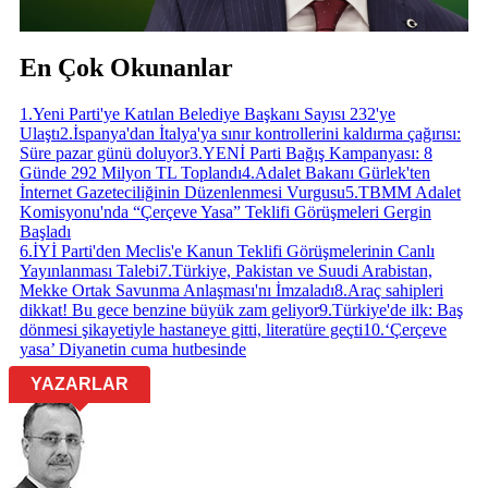
En Çok Okunanlar
1
.
Yeni Parti'ye Katılan Belediye Başkanı Sayısı 232'ye
Ulaştı
2
.
İspanya'dan İtalya'ya sınır kontrollerini kaldırma çağırısı:
Süre pazar günü doluyor
3
.
YENİ Parti Bağış Kampanyası: 8
Günde 292 Milyon TL Toplandı
4
.
Adalet Bakanı Gürlek'ten
İnternet Gazeteciliğinin Düzenlenmesi Vurgusu
5
.
TBMM Adalet
Komisyonu'nda “Çerçeve Yasa” Teklifi Görüşmeleri Gergin
Başladı
6
.
İYİ Parti'den Meclis'e Kanun Teklifi Görüşmelerinin Canlı
Yayınlanması Talebi
7
.
Türkiye, Pakistan ve Suudi Arabistan,
Mekke Ortak Savunma Anlaşması'nı İmzaladı
8
.
Araç sahipleri
dikkat! Bu gece benzine büyük zam geliyor
9
.
Türkiye'de ilk: Baş
dönmesi şikayetiyle hastaneye gitti, literatüre geçti
10
.
‘Çerçeve
yasa’ Diyanetin cuma hutbesinde
YAZARLAR