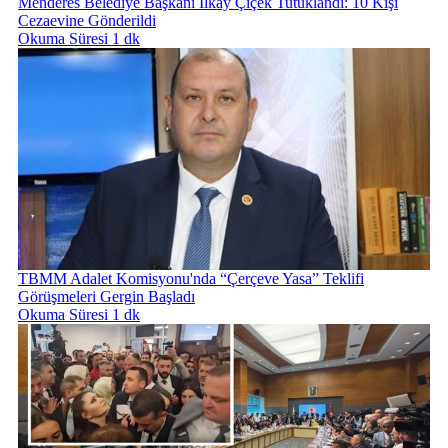
Menderes Belediye Başkanı İlkay Çiçek Tutuklandı: 10 Kişi
Cezaevine Gönderildi
Okuma Süresi 1 dk
TBMM Adalet Komisyonu'nda “Çerçeve Yasa” Teklifi
Görüşmeleri Gergin Başladı
Okuma Süresi 1 dk