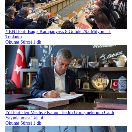
YENİ Parti Bağış Kampanyası: 8 Günde 292 Milyon TL
Toplandı
Okuma Süresi 1 dk
İYİ Parti'den Meclis'e Kanun Teklifi Görüşmelerinin Canlı
Yayınlanması Talebi
Okuma Süresi 1 dk