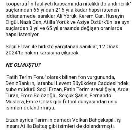
kooperatifin faaliyeti kapsamında nitelikli dolandırıcılık"
suçlarından 66 yıldan 216 yıla kadar hapsi istenen
iddianamede, sanıklar Ali Yörük, Kerem Can, Hüseyin
Eligül, Nazlı Can, Atilla Yörük ve Asiye Öztürk'ün ise aynı
suçlardan 3 yıl ve 65 yıl arasında değişen oranlarda
hapsi isteniyor.
Seçil Erzan ile birlikte yargılanan sanıklar, 12 Ocak
2024'te hakim karşısına çıkacak.
NE OLMUŞTU?
'Fatih Terim Fonu' olarak bilinen fon vurgununda,
DenizBank'ın, İstanbul Levent Büyükdere Caddesi'ndeki
şube müdürü Seçil Erzan, Fatih Terim aracılığıyla, Arda
Turan, Emre Belözoğlu, Selçuk Şahin, Fernando
Muslera, Emre Çolak gibi futbol dünyasından ünlü
isimleri dolandırmıştı.
Erzan ayrıca Terim'in damadı Volkan Bahçekapılı, iş
insanı Atilla Baltaş gibi isimleri de dolandırmıştı.