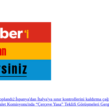
oplandı
İspanya'dan İtalya'ya sınır kontrollerini kaldırma ça
2
.
t Komisyonu'nda “Çerçeve Yasa” Teklifi Görüşmeleri Gerg