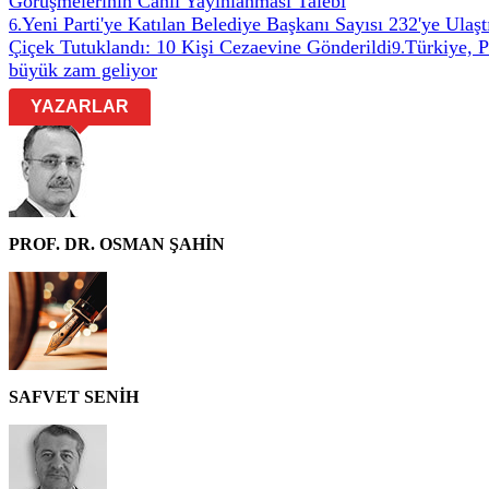
Görüşmelerinin Canlı Yayınlanması Talebi
Yeni Parti'ye Katılan Belediye Başkanı Sayısı 232'ye Ulaşt
6
.
Çiçek Tutuklandı: 10 Kişi Cezaevine Gönderildi
Türkiye, 
9
.
büyük zam geliyor
YAZARLAR
PROF. DR. OSMAN ŞAHİN
SAFVET SENİH