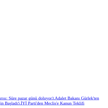
ğırısı: Süre pazar günü doluyor
Adalet Bakanı Gürlek'ten
3
.
in Başladı
İYİ Parti'den Meclis'e Kanun Teklifi
5
.