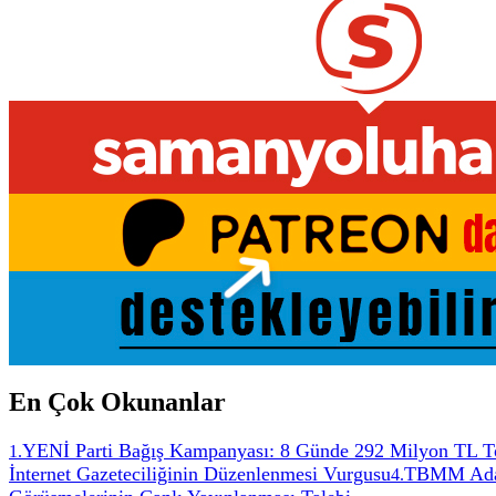
En Çok Okunanlar
YENİ Parti Bağış Kampanyası: 8 Günde 292 Milyon TL T
1
.
İnternet Gazeteciliğinin Düzenlenmesi Vurgusu
TBMM Adale
4
.