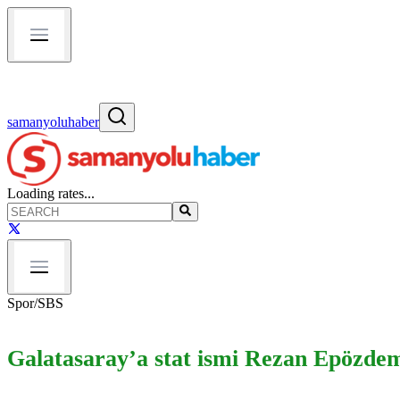
samanyoluhaber
Loading rates...
Spor
/
SBS
Galatasaray’a stat ismi Rezan Epözdemi