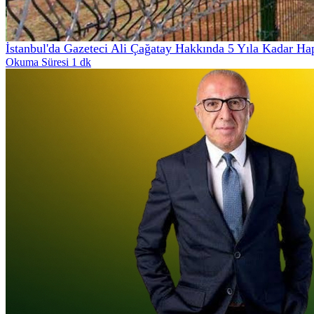
İstanbul'da Gazeteci Ali Çağatay Hakkında 5 Yıla Kadar Ha
Okuma Süresi 1 dk