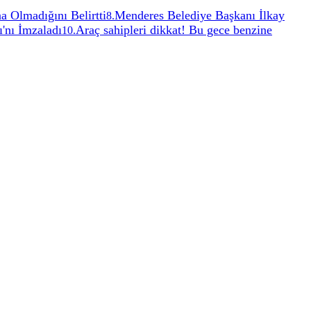
a Olmadığını Belirtti
Menderes Belediye Başkanı İlkay
8
.
'nı İmzaladı
Araç sahipleri dikkat! Bu gece benzine
10
.