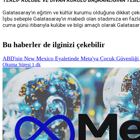
TEKLİF KULÜBE VE DİVAN KURULU BAŞKANLIĞINA TEBLİ
Galatasaray’ın eğitim ve kültür kurumu olduğuna dikkat çeke
İşbu sebeple Galatasaray’ın mabedi olan stadımıza en fazla ya
cuma günü itibarıyla kulübe ve bilgi amaçlı olarak Galatasar
Bu haberler de ilginizi çekebilir
ABD'nin New Mexico Eyaletinde Meta'ya Çocuk Güvenliği İ
Okuma Süresi 1 dk