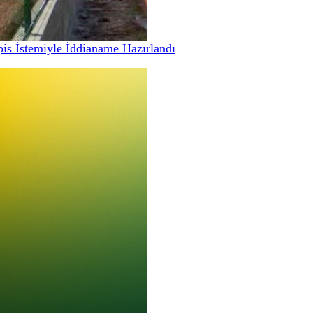
pis İstemiyle İddianame Hazırlandı