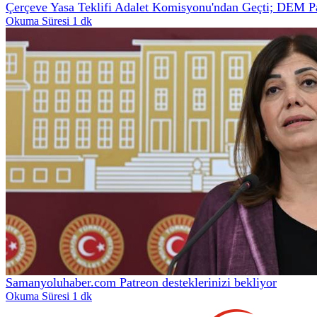
Çerçeve Yasa Teklifi Adalet Komisyonu'ndan Geçti; DEM Part
Okuma Süresi 1 dk
Samanyoluhaber.com Patreon desteklerinizi bekliyor
Okuma Süresi 1 dk