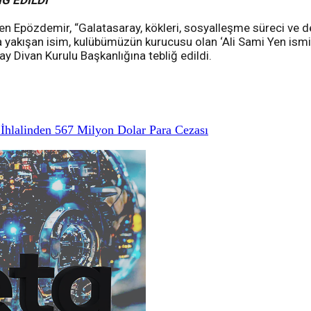
Ğ EDİLDİ
n Epözdemir, “Galatasaray, kökleri, sosyalleşme süreci ve değ
kışan isim, kulübümüzün kurucusu olan ‘Ali Sami Yen ismidir” i
ay Divan Kurulu Başkanlığına tebliğ edildi.
hlalinden 567 Milyon Dolar Para Cezası