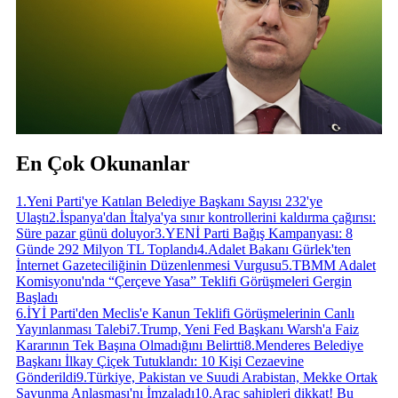
En Çok Okunanlar
1
.
Yeni Parti'ye Katılan Belediye Başkanı Sayısı 232'ye
Ulaştı
2
.
İspanya'dan İtalya'ya sınır kontrollerini kaldırma çağırısı:
Süre pazar günü doluyor
3
.
YENİ Parti Bağış Kampanyası: 8
Günde 292 Milyon TL Toplandı
4
.
Adalet Bakanı Gürlek'ten
İnternet Gazeteciliğinin Düzenlenmesi Vurgusu
5
.
TBMM Adalet
Komisyonu'nda “Çerçeve Yasa” Teklifi Görüşmeleri Gergin
Başladı
6
.
İYİ Parti'den Meclis'e Kanun Teklifi Görüşmelerinin Canlı
Yayınlanması Talebi
7
.
Trump, Yeni Fed Başkanı Warsh'a Faiz
Kararının Tek Başına Olmadığını Belirtti
8
.
Menderes Belediye
Başkanı İlkay Çiçek Tutuklandı: 10 Kişi Cezaevine
Gönderildi
9
.
Türkiye, Pakistan ve Suudi Arabistan, Mekke Ortak
Savunma Anlaşması'nı İmzaladı
10
.
Araç sahipleri dikkat! Bu