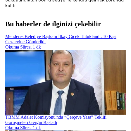
kaldı.
Bu haberler de ilginizi çekebilir
Menderes Belediye Başkanı İlkay Çiçek Tutuklandı: 10 Kişi
Cezaevine Gönderildi
Okuma Süresi 1 dk
TBMM Adalet Komisyonu'nda “Çerçeve Yasa” Teklifi
Görüşmeleri Gergin Başladı
Okuma Süresi 1 dk