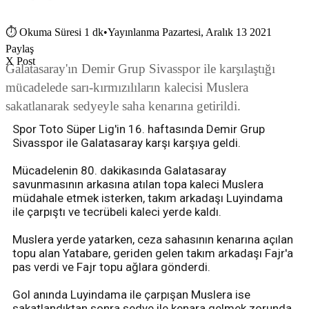
⏱
Okuma Süresi 1 dk
•
Yayınlanma Pazartesi, Aralık 13 2021
Paylaş
X Post
Galatasaray'ın Demir Grup Sivasspor ile karşılaştığı
mücadelede sarı-kırmızılıların kalecisi Muslera
sakatlanarak sedyeyle saha kenarına getirildi.
Spor Toto Süper Lig'in 16. haftasında Demir Grup
Sivasspor ile Galatasaray karşı karşıya geldi.
Mücadelenin 80. dakikasında Galatasaray
savunmasının arkasına atılan topa kaleci Muslera
müdahale etmek isterken, takım arkadaşı Luyindama
ile çarpıştı ve tecrübeli kaleci yerde kaldı.
Muslera yerde yatarken, ceza sahasının kenarına açılan
topu alan Yatabare, geriden gelen takım arkadaşı Fajr'a
pas verdi ve Fajr topu ağlara gönderdi.
Gol anında Luyindama ile çarpışan Muslera ise
sakatlandıktan sonra sedye ile kenara gelmek zorunda