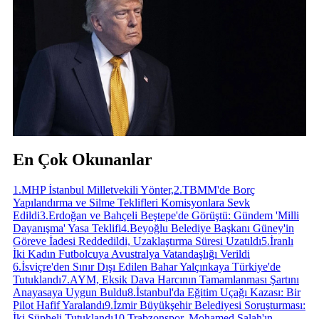
En Çok Okunanlar
1
.
MHP İstanbul Milletvekili Yönter,
2
.
TBMM'de Borç
Yapılandırma ve Silme Teklifleri Komisyonlara Sevk
Edildi
3
.
Erdoğan ve Bahçeli Beştepe'de Görüştü: Gündem 'Milli
Dayanışma' Yasa Teklifi
4
.
Beyoğlu Belediye Başkanı Güney'in
Göreve İadesi Reddedildi, Uzaklaştırma Süresi Uzatıldı
5
.
İranlı
İki Kadın Futbolcuya Avustralya Vatandaşlığı Verildi
6
.
İsviçre'den Sınır Dışı Edilen Bahar Yalçınkaya Türkiye'de
Tutuklandı
7
.
AYM, Eksik Dava Harcının Tamamlanması Şartını
Anayasaya Uygun Buldu
8
.
İstanbul'da Eğitim Uçağı Kazası: Bir
Pilot Hafif Yaralandı
9
.
İzmir Büyükşehir Belediyesi Soruşturması:
İki Şüpheli Tutuklandı
10
.
Trabzonspor, Mohamed Salah'ın