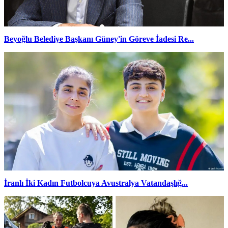
Beyoğlu Belediye Başkanı Güney'in Göreve İadesi Re...
İranlı İki Kadın Futbolcuya Avustralya Vatandaşlığ...