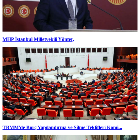
MHP İstanbul Milletvekili Yönter,
TBMM'de Borç Yapılandırma ve Silme Teklifleri Komi...