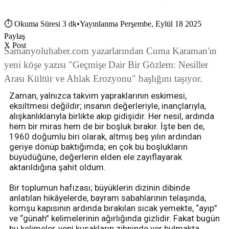
⏱
Okuma Süresi 3 dk
•
Yayınlanma Perşembe, Eylül 18 2025
Paylaş
X Post
Samanyoluhaber.com yazarlarından Cuma Karaman'ın
yeni köşe yazısı "Geçmişe Dair Bir Gözlem: Nesiller
Arası Kültür ve Ahlak Erozyonu" başlığını taşıyor.
Zaman, yalnızca takvim yapraklarının eskimesi,
eksiltmesi değildir; insanın değerleriyle, inançlarıyla,
alışkanlıklarıyla birlikte akıp gidişidir. Her nesil, ardında
hem bir miras hem de bir boşluk bırakır. İşte ben de,
1960 doğumlu biri olarak, altmış beş yılın ardından
geriye dönüp baktığımda; en çok bu boşlukların
büyüdüğüne, değerlerin elden ele zayıflayarak
aktarıldığına şahit oldum.
Bir toplumun hafızası; büyüklerin dizinin dibinde
anlatılan hikâyelerde, bayram sabahlarının telaşında,
komşu kapısının ardında bırakılan sıcak yemekte, “ayıp”
ve “günah” kelimelerinin ağırlığında gizlidir. Fakat bugün
bu kelimeler, yeni kuşakların zihninde yer bulmakta