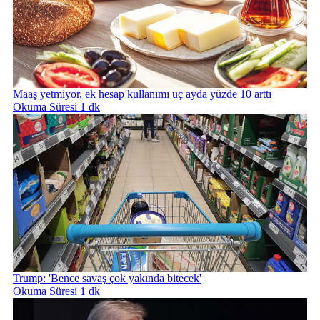
Maaş yetmiyor, ek hesap kullanımı üç ayda yüzde 10 arttı
Okuma Süresi 1 dk
Trump: 'Bence savaş çok yakında bitecek'
Okuma Süresi 1 dk