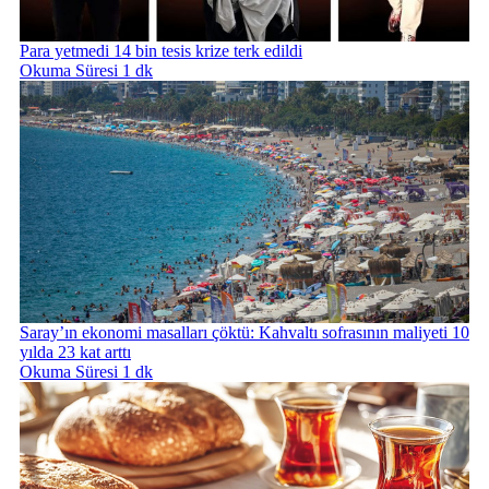
Para yetmedi 14 bin tesis krize terk edildi
Okuma Süresi 1 dk
Saray’ın ekonomi masalları çöktü: Kahvaltı sofrasının maliyeti 10
yılda 23 kat arttı
Okuma Süresi 1 dk