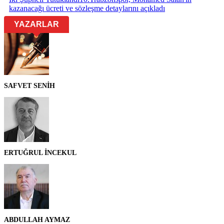
kazanacağı ücreti ve sözleşme detaylarını açıkladı
YAZARLAR
SAFVET SENİH
ERTUĞRUL İNCEKUL
ABDULLAH AYMAZ