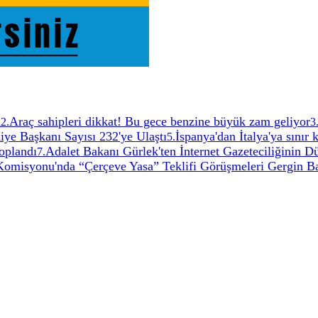
i
Araç sahipleri dikkat! Bu gece benzine büyük zam geliyor
2
.
3
diye Başkanı Sayısı 232'ye Ulaştı
İspanya'dan İtalya'ya sınır 
5
.
oplandı
Adalet Bakanı Gürlek'ten İnternet Gazeteciliğinin 
7
.
misyonu'nda “Çerçeve Yasa” Teklifi Görüşmeleri Gergin Ba