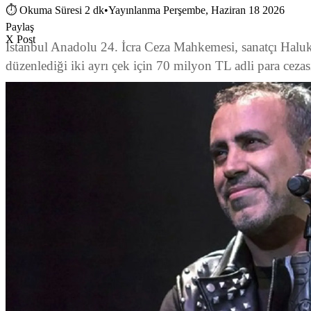
⏱
Okuma Süresi 2 dk
•
Yayınlanma Perşembe, Haziran 18 2026
Paylaş
X Post
İstanbul Anadolu 24. İcra Ceza Mahkemesi, sanatçı Haluk 
düzenlediği iki ayrı çek için 70 milyon TL adli para cezası