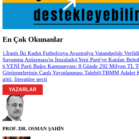
En Çok Okunanlar
İranlı İki Kadın Futbolcuya Avustralya Vatandaşlığı Verild
1
.
Savunma Anlaşması'nı İmzaladı
Yeni Parti'ye Katılan Bele
4
.
YENİ Parti Bağış Kampanyası: 8 Günde 292 Milyon TL T
6
.
Görüşmelerinin Canlı Yayınlanması Talebi
TBMM Adalet Ko
9
.
gitti, literatüre geçti
YAZARLAR
PROF. DR. OSMAN ŞAHİN