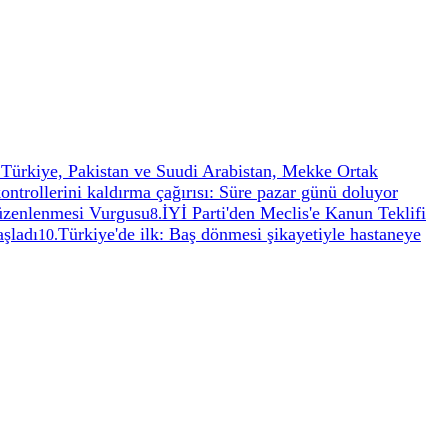
Türkiye, Pakistan ve Suudi Arabistan, Mekke Ortak
.
kontrollerini kaldırma çağırısı: Süre pazar günü doluyor
Düzenlenmesi Vurgusu
İYİ Parti'den Meclis'e Kanun Teklifi
8
.
şladı
Türkiye'de ilk: Baş dönmesi şikayetiyle hastaneye
10
.