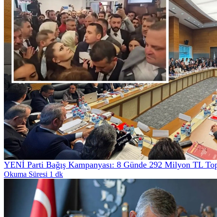
YENİ Parti Bağış Kampanyası: 8 Günde 292 Milyon TL Top
Okuma Süresi 1 dk