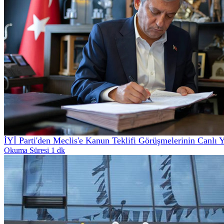
İYİ Parti'den Meclis'e Kanun Teklifi Görüşmelerinin Canlı 
Okuma Süresi 1 dk