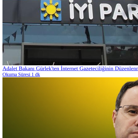
Adalet Bakanı Gürlek'ten İnternet Gazeteciliğinin Düzenle
Okuma Süresi 1 dk