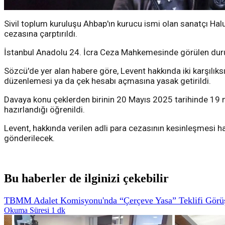
Sivil toplum kuruluşu Ahbap'ın kurucu ismi olan sanatçı Hal
cezasına çarptırıldı.
İstanbul Anadolu 24. İcra Ceza Mahkemesinde görülen duruşma
Sözcü'de yer alan habere göre, Levent hakkında iki karşılıks
düzenlemesi ya da çek hesabı açmasına yasak getirildi.
Davaya konu çeklerden birinin 20 Mayıs 2025 tarihinde 19 
hazırlandığı öğrenildi.
Levent, hakkında verilen adli para cezasının kesinleşmesi
gönderilecek.
Bu haberler de ilginizi çekebilir
TBMM Adalet Komisyonu'nda “Çerçeve Yasa” Teklifi Görüş
Okuma Süresi 1 dk