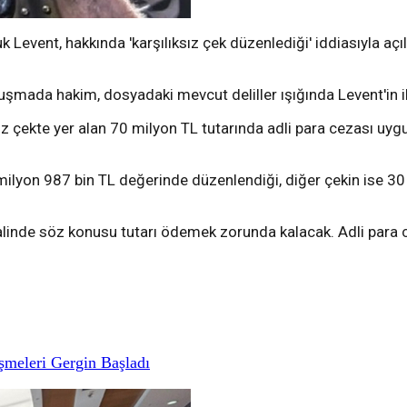
uk Levent, hakkında 'karşılıksız çek düzenlediği' iddiasıyla
da hakim, dosyadaki mevcut deliller ışığında Levent'in iki f
ız çekte yer alan 70 milyon TL tutarında adli para cezası uygu
milyon 987 bin TL değerinde düzenlendiği, diğer çekin ise 3
 halinde söz konusu tutarı ödemek zorunda kalacak. Adli pa
meleri Gergin Başladı