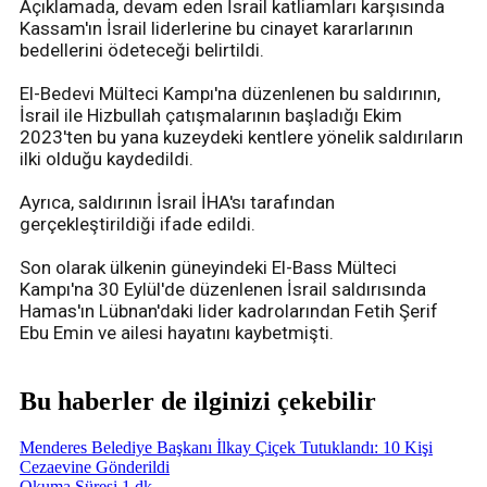
Açıklamada, devam eden İsrail katliamları karşısında
Kassam'ın İsrail liderlerine bu cinayet kararlarının
bedellerini ödeteceği belirtildi.
El-Bedevi Mülteci Kampı'na düzenlenen bu saldırının,
İsrail ile Hizbullah çatışmalarının başladığı Ekim
2023'ten bu yana kuzeydeki kentlere yönelik saldırıların
ilki olduğu kaydedildi.
Ayrıca, saldırının İsrail İHA'sı tarafından
gerçekleştirildiği ifade edildi.
Son olarak ülkenin güneyindeki El-Bass Mülteci
Kampı'na 30 Eylül'de düzenlenen İsrail saldırısında
Hamas'ın Lübnan'daki lider kadrolarından Fetih Şerif
Ebu Emin ve ailesi hayatını kaybetmişti.
Bu haberler de ilginizi çekebilir
Menderes Belediye Başkanı İlkay Çiçek Tutuklandı: 10 Kişi
Cezaevine Gönderildi
Okuma Süresi 1 dk