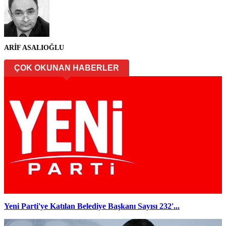
ARİF ASALIOĞLU
ÇOK OKUNAN HABERLER
Yeni Parti'ye Katılan Belediye Başkanı Sayısı 232'...