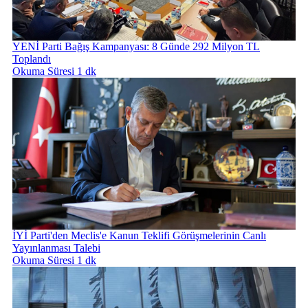
YENİ Parti Bağış Kampanyası: 8 Günde 292 Milyon TL
Toplandı
Okuma Süresi 1 dk
İYİ Parti'den Meclis'e Kanun Teklifi Görüşmelerinin Canlı
Yayınlanması Talebi
Okuma Süresi 1 dk