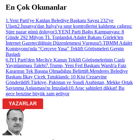
En Çok Okunanlar
1
.
Yeni Parti'ye Katılan Belediye Başkanı Sayısı 232'ye
Ulaştı
2
.
İspanya'dan İtalya'ya sınır kontrollerini kaldırma çağırısı:
Süre pazar günü doluyor
3
.
YENİ Parti Bağış Kampanyası: 8
Günde 292 Milyon TL Toplandı
4
.
Adalet Bakanı Gürlek'ten
İnternet Gazeteciliğinin Düzenlenmesi Vurgusu
5
.
TBMM Adalet
Komisyonu'nda “Çerçeve Yasa” Teklifi Görüşmeleri Gergin
Başladı
6
.
İYİ Parti'den Meclis'e Kanun Teklifi Görüşmelerinin Canlı
Yayınlanması Talebi
7
.
Trump, Yeni Fed Başkanı Warsh'a Faiz
Kararının Tek Başına Olmadığını Belirtti
8
.
Menderes Belediye
Başkanı İlkay Çiçek Tutuklandı: 10 Kişi Cezaevine
Gönderildi
9
.
Türkiye, Pakistan ve Suudi Arabistan, Mekke Ortak
Savunma Anlaşması'nı İmzaladı
10
.
Araç sahipleri dikkat! Bu
gece benzine büyük zam geliyor
YAZARLAR