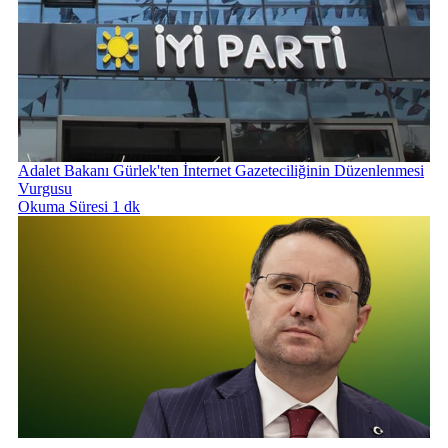
Adalet Bakanı Gürlek'ten İnternet Gazeteciliğinin Düzenlenmesi
Vurgusu
Okuma Süresi 1 dk