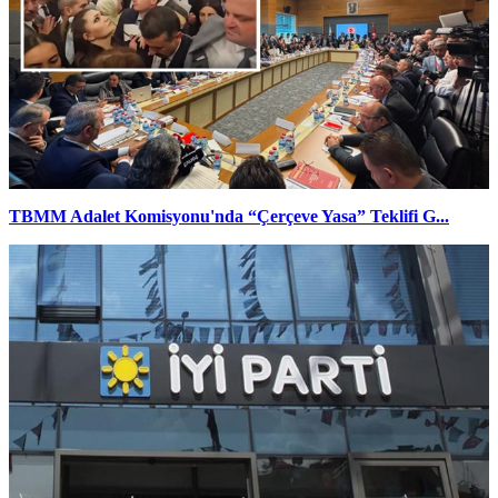
TBMM Adalet Komisyonu'nda “Çerçeve Yasa” Teklifi G...