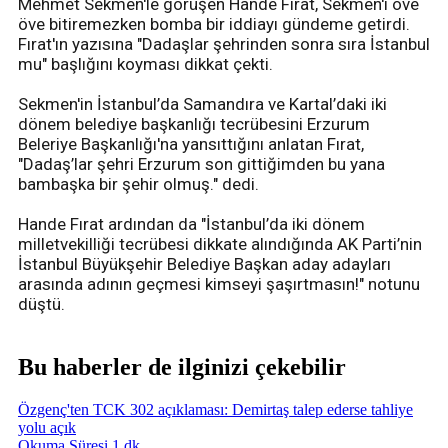
Mehmet Sekmen'le görüşen Hande Fırat, Sekmen'i öve
öve bitiremezken bomba bir iddiayı gündeme getirdi.
Fırat'ın yazısına "Dadaşlar şehrinden sonra sıra İstanbul
mu" başlığını koyması dikkat çekti.
Sekmen'in İstanbul’da Samandıra ve Kartal’daki iki
dönem belediye başkanlığı tecrübesini Erzurum
Beleriye Başkanlığı'na yansıttığını anlatan Fırat,
"Dadaş’lar şehri Erzurum son gittiğimden bu yana
bambaşka bir şehir olmuş." dedi.
Hande Fırat ardından da "İstanbul’da iki dönem
milletvekilliği tecrübesi dikkate alındığında AK Parti’nin
İstanbul Büyükşehir Belediye Başkan aday adayları
arasında adının geçmesi kimseyi şaşırtmasın!" notunu
düştü.
Bu haberler de ilginizi çekebilir
Özgenç'ten TCK 302 açıklaması: Demirtaş talep ederse tahliye
yolu açık
Okuma Süresi 1 dk