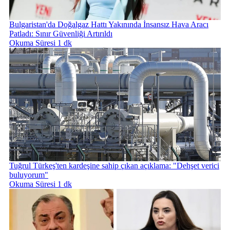
Bulgaristan'da Doğalgaz Hattı Yakınında İnsansız Hava Aracı
Patladı: Sınır Güvenliği Artırıldı
Okuma Süresi 1 dk
Tuğrul Türkeş'ten kardeşine sahip çıkan açıklama: "Dehşet verici
buluyorum"
Okuma Süresi 1 dk