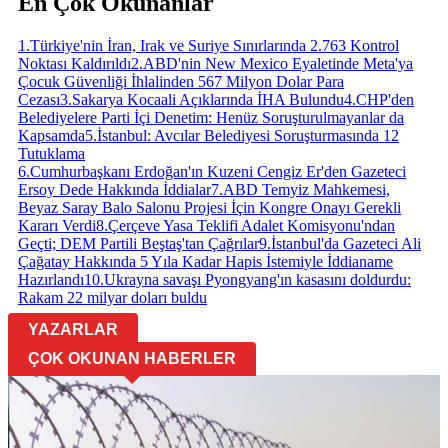
En Çok Okunanlar
1
.
Türkiye'nin İran, Irak ve Suriye Sınırlarında 2.763 Kontrol
Noktası Kaldırıldı
2
.
ABD'nin New Mexico Eyaletinde Meta'ya
Çocuk Güvenliği İhlalinden 567 Milyon Dolar Para
Cezası
3
.
Sakarya Kocaali Açıklarında İHA Bulundu
4
.
CHP'den
Belediyelere Parti İçi Denetim: Henüz Soruşturulmayanlar da
Kapsamda
5
.
İstanbul: Avcılar Belediyesi Soruşturmasında 12
Tutuklama
6
.
Cumhurbaşkanı Erdoğan'ın Kuzeni Cengiz Er'den Gazeteci
Ersoy Dede Hakkında İddialar
7
.
ABD Temyiz Mahkemesi,
Beyaz Saray Balo Salonu Projesi İçin Kongre Onayı Gerekli
Kararı Verdi
8
.
Çerçeve Yasa Teklifi Adalet Komisyonu'ndan
Geçti; DEM Partili Beştaş'tan Çağrılar
9
.
İstanbul'da Gazeteci Ali
Çağatay Hakkında 5 Yıla Kadar Hapis İstemiyle İddianame
Hazırlandı
10
.
Ukrayna savaşı Pyongyang'ın kasasını doldurdu:
Rakam 22 milyar doları buldu
YAZARLAR
ÇOK OKUNAN HABERLER