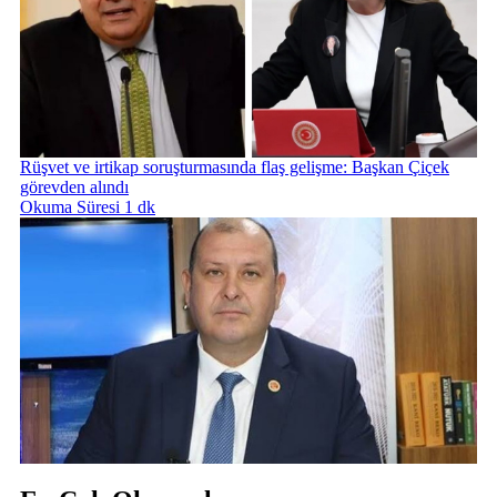
Rüşvet ve irtikap soruşturmasında flaş gelişme: Başkan Çiçek
görevden alındı
Okuma Süresi 1 dk