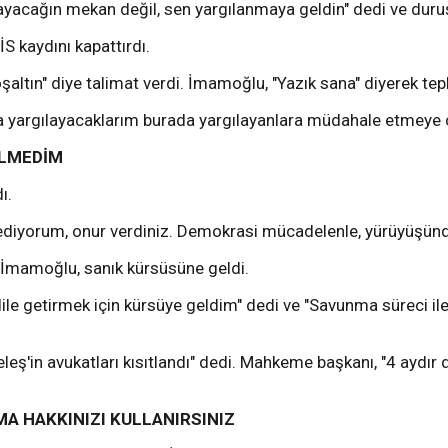
yacağın mekan değil, sen yargılanmaya geldin" dedi ve duru
 kaydını kapattırdı.
ın" diye talimat verdi. İmamoğlu, "Yazık sana" diyerek tepk
argılayacaklarım burada yargılayanlara müdahale etmeye çalı
ELMEDİM
ı.
diyorum, onur verdiniz. Demokrasi mücadelenle, yürüyüşünde
İmamoğlu, sanık kürsüsüne geldi.
ile getirmek için kürsüye geldim" dedi ve "Savunma süreci ile
'in avukatları kısıtlandı" dedi. Mahkeme başkanı, "4 aydır
A HAKKINIZI KULLANIRSINIZ