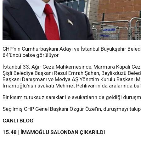
CHP'nin Cumhurbaşkanı Adayı ve İstanbul Büyükşehir Beledi
64’üncü celse görülüyor.
İstanbul 33. Ağır Ceza Mahkemesince, Marmara Kapalı Ceza
Şişli Belediye Başkanı Resul Emrah Şahan, Beylikdüzü Beled
Başkanı Danışmanı ve Medya AŞ Yönetim Kurulu Başkanı Mura
İmamoğlu'nun avukatı Mehmet Pehlivan'ın da aralarında bulun
Bir kısım tutuksuz sanıklar ile avukatların da geldiği duruşmada
Seçilmiş CHP Genel Başkanı Özgür Özel'in, duruşmayı takip 
CANLI BLOG
15.48 | İMAMOĞLU SALONDAN ÇIKARILDI