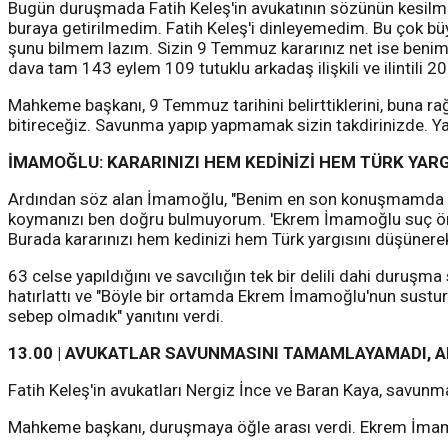
Bugün duruşmada Fatih Keleş'in avukatının sözünün kesilmesi
buraya getirilmedim. Fatih Keleş'i dinleyemedim. Bu çok büyü
şunu bilmem lazım. Sizin 9 Temmuz kararınız net ise beni
dava tam 143 eylem 109 tutuklu arkadaş ilişkili ve ilintili
Mahkeme başkanı, 9 Temmuz tarihini belirttiklerini, buna ra
bitireceğiz. Savunma yapıp yapmamak sizin takdirinizde. Y
İMAMOĞLU: KARARINIZI HEM KEDİNİZİ HEM TÜRK YAR
Ardından söz alan İmamoğlu, "Benim en son konuşmamda tama
koymanızı ben doğru bulmuyorum. 'Ekrem İmamoğlu suç örgüt
Burada kararınızı hem kedinizi hem Türk yargısını düşünere
63 celse yapıldığını ve savcılığın tek bir delili dahi duru
hatırlattı ve "Böyle bir ortamda Ekrem İmamoğlu'nun sustu
sebep olmadık" yanıtını verdi.
13.00 | AVUKATLAR SAVUNMASINI TAMAMLAYAMADI, A
Fatih Keleş'in avukatları Nergiz İnce ve Baran Kaya, savun
Mahkeme başkanı, duruşmaya öğle arası verdi. Ekrem İmamo