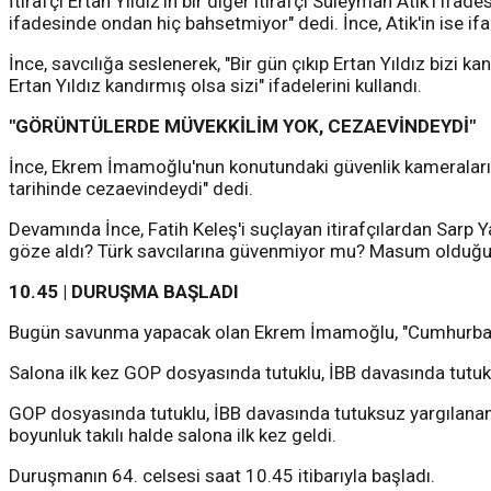
İtirafçı Ertan Yıldız'ın bir diğer itirafçı Süleyman Atik'i ifa
ifadesinde ondan hiç bahsetmiyor" dedi. İnce, Atik'in ise ifa
İnce, savcılığa seslenerek, "Bir gün çıkıp Ertan Yıldız bizi
Ertan Yıldız kandırmış olsa sizi" ifadelerini kullandı.
"GÖRÜNTÜLERDE MÜVEKKİLİM YOK, CEZAEVİNDEYDİ"
İnce, Ekrem İmamoğlu'nun konutundaki güvenlik kameralarının
tarihinde cezaevindeydi" dedi.
Devamında İnce, Fatih Keleş'i suçlayan itirafçılardan Sarp Y
göze aldı? Türk savcılarına güvenmiyor mu? Masum olduğuna 
10.45 | DURUŞMA BAŞLADI
Bugün savunma yapacak olan Ekrem İmamoğlu, "Cumhurbaşka
Salona ilk kez GOP dosyasında tutuklu, İBB davasında tutuks
GOP dosyasında tutuklu, İBB davasında tutuksuz yargılanan v
boyunluk takılı halde salona ilk kez geldi.
Duruşmanın 64. celsesi saat 10.45 itibarıyla başladı.