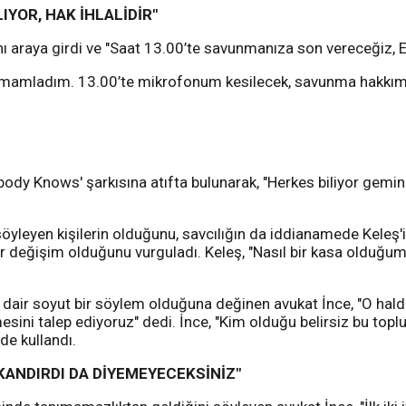
IYOR, HAK İHLALİDİR"
raya girdi ve "Saat 13.00’te savunmanıza son vereceğiz, 
amamladım. 13.00’te mikrofonum kesilecek, savunma hakkım sını
dy Knows' şarkısına atıfta bulunarak, "Herkes biliyor geminin 
öyleyen kişilerin olduğunu, savcılığın da iddianamede Keleş
ir değişim olduğunu vurguladı. Keleş, "Nasıl bir kasa olduğum
 dair soyut bir söylem olduğuna değinen avukat İnce, "O halde
ini talep ediyoruz" dedi. İnce, "Kim olduğu belirsiz bu toplu
 de kullandı.
 KANDIRDI DA DİYEMEYECEKSİNİZ"