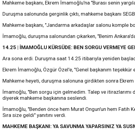
Mahkeme başkanı, Ekrem İmamoğlu'na "Burası senin yargıla
Duruşma salonunda gerginlik çıktı, mahkeme başkanı SEGBİS
Mahkeme başkanı, "Jandarma arkadaşlar salonu komple boşalt
İmamoğlu, duruşma salonundan çıkarken, "Benim Ankara'da y
14.25 | İMAMOĞLU KÜRSÜDE: BEN SORGU VERMEYE G
Ara sona erdi. Duruşma saat 14.25 itibarıyla yeniden başlad
Ekrem İmamoğlu, Özgür Özel'e, "Genel başkanım teşekkür e
Mahkeme heyeti, duruşma salonuna girdikten sonra Ekrem 
İmamoğlu, "Ben sorgu için gelmedim. Talep ve itirazlarımı d
diyerek mahkeme başkanına seslendi.
İmamoğlu, "Benden önce hem Murat Ongun'un hem Fatih Keleş
Sıra size geldi" yanıtını verdi.
MAHKEME BAŞKANI: YA SAVUNMA YAPARSINIZ YA SUSM