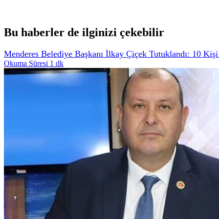
Bu haberler de ilginizi çekebilir
Menderes Belediye Başkanı İlkay Çiçek Tutuklandı: 10 Kişi
Okuma Süresi 1 dk