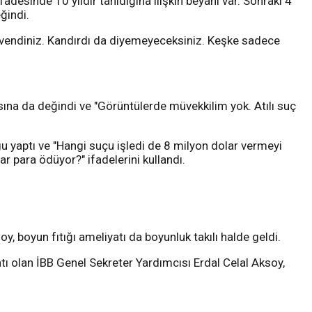
ifadesinde 10 yıldır tanıdığına ilişkin beyanı var. Sonraki 4
ğindi.
k güvendiniz. Kandırdı da diyemeyeceksiniz. Keşke sadece
sına da değindi ve "Görüntülerde müvekkilim yok. Atılı suç
gu yaptı ve "Hangi suçu işledi de 8 milyon dolar vermeyi
 para ödüyor?" ifadelerini kullandı.
 boyun fıtığı ameliyatı da boyunluk takılı halde geldi.
tı olan İBB Genel Sekreter Yardımcısı Erdal Celal Aksoy,