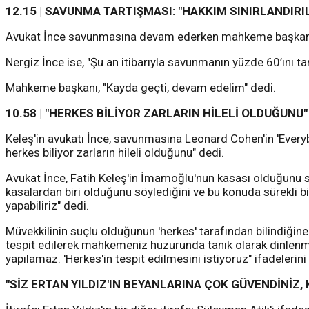
12.15 | SAVUNMA TARTIŞMASI: "HAKKIM SINIRLANDIRIL
Avukat İnce savunmasına devam ederken mahkeme başkanı a
Nergiz İnce ise, "Şu an itibarıyla savunmanın yüzde 60’ını t
Mahkeme başkanı, "Kayda geçti, devam edelim" dedi.
10.58 | "HERKES BİLİYOR ZARLARIN HİLELİ OLDUĞUNU"
Keleş'in avukatı İnce, savunmasına Leonard Cohen'in 'Everybo
herkes biliyor zarların hileli olduğunu" dedi.
Avukat İnce, Fatih Keleş'in İmamoğlu'nun kasası olduğunu s
kasalardan biri olduğunu söylediğini ve bu konuda sürekli b
yapabiliriz" dedi.
Müvekkilinin suçlu olduğunun 'herkes' tarafından bilindiğine
tespit edilerek mahkemeniz huzurunda tanık olarak dinlenmes
yapılamaz. 'Herkes'in tespit edilmesini istiyoruz" ifadelerini
"SİZ ERTAN YILDIZ'IN BEYANLARINA ÇOK GÜVENDİNİZ,