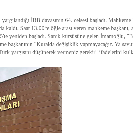
rgılandığı İBB davasının 64. celsesi başladı. Mahkeme ba
a kaldı. Saat 13.00'te öğle arası veren mahkeme başkanı
25'te yeniden başladı. Sanık kürsüsüne gelen İmamoğlu, "B
me başkanının "Kuralda değişiklik yapmayacağız. Ya savun
ürk yargısını düşünerek vermeniz gerekir" ifadelerini kul