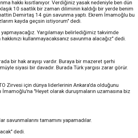
nma hakkı kısıtlanıyor. Verdiğiniz yasak nedeniyle ben dün
laşık 10 saatlik bir zaman diliminin kaldığı bir yerde benim
ahattin Demirtaş 14 gün savunma yaptı. Ekrem İmamoğlu bu
azlarım kayda geçsin istiyorum" dedi.
lik yapmayacağız. Yargılamayı belirlediğimiz takvimde
a hakkınızı kullanmayacaksanız savunma alacağız" dedi.
 bir hak arayışı vardır. Buraya bir mazeret şerhi
le siyasi bir davadır. Burada Türk yargısı zarar görür.
TO Zirvesi için dünya liderlerinin Ankara'da olduğunu
anı İmamoğlu'na "Heyet olarak duruşmaların uzamasına biz
tlar savunmalarını tamamını yapamadılar.
acak" dedi.