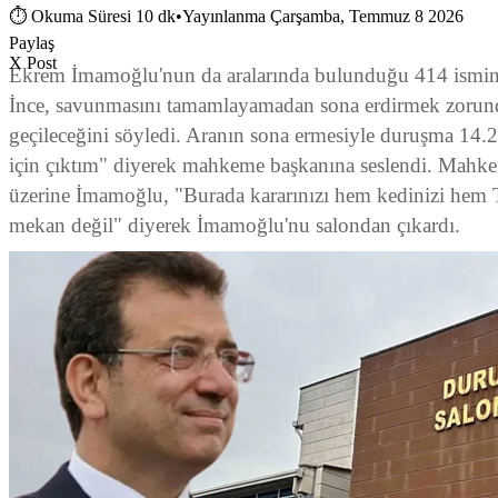
⏱
Okuma Süresi 10 dk
•
Yayınlanma Çarşamba, Temmuz 8 2026
Paylaş
X Post
Ekrem İmamoğlu'nun da aralarında bulunduğu 414 ismin ya
İnce, savunmasını tamamlayamadan sona erdirmek zorund
geçileceğini söyledi. Aranın sona ermesiyle duruşma 14.
için çıktım" diyerek mahkeme başkanına seslendi. Mahke
üzerine İmamoğlu, "Burada kararınızı hem kedinizi hem T
mekan değil" diyerek İmamoğlu'nu salondan çıkardı.