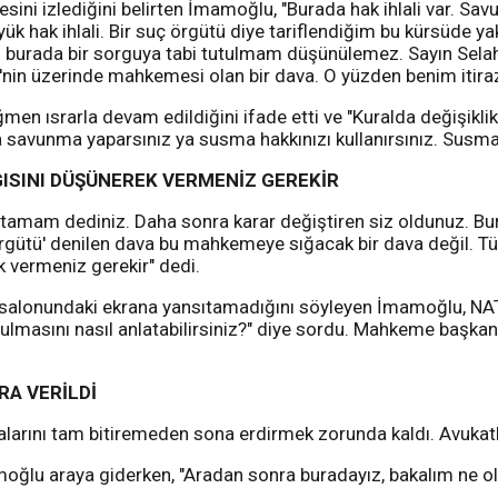
ni izlediğini belirten İmamoğlu, "Burada hak ihlali var. Savu
k hak ihlali. Bir suç örgütü diye tariflendiğim bu kürsüde yak
m burada bir sorguya tabi tutulmam düşünülemez. Sayın Sel
 20'nin üzerinde mahkemesi olan bir dava. O yüzden benim itir
ğmen ısrarla devam edildiğini ifade etti ve "Kuralda değişik
a savunma yaparsınız ya susma hakkınızı kullanırsınız. Susm
GISINI DÜŞÜNEREK VERMENİZ GEREKİR
m dediniz. Daha sonra karar değiştiren siz oldunuz. Burada
ü' denilen dava bu mahkemeye sığacak bir dava değil. Tümüy
k vermeniz gerekir" dedi.
şma salonundaki ekrana yansıtamadığını söyleyen İmamoğlu, NA
rulmasını nasıl anlatabilirsiniz?" diye sordu. Mahkeme başk
RA VERİLDİ
malarını tam bitiremeden sona erdirmek zorunda kaldı. Avuka
ğlu araya giderken, "Aradan sonra buradayız, bakalım ne ol