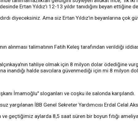
desinde tanımamazlıktan geldiğini söyleyen avukat İnce, "İlk iki 
desinde Ertan Yıldız'ı 12-13 yıldır tanıdığını beyan ettiğine de
 kandırdı diyeceksiniz. Ama siz Ertan Yıldız'ın beyanlarına ço
 alınması talimatının Fatih Keleş tarafından verildiği iddia
alçınkaya'nın tahliye olmak için 8 milyon dolar ödediğine vur
inandığı halde savcılara güvenmediği için mi 8 milyon dolar
nı İmamoğlu" sloganları ve coşku ile salonda karşılandı.
uz yargılanan İBB Genel Sekreter Yardımcısı Erdal Celal Aksoy,
e geçtiğimiz aylarda 8,5 saat süren bir boyun fıtığı ameliya