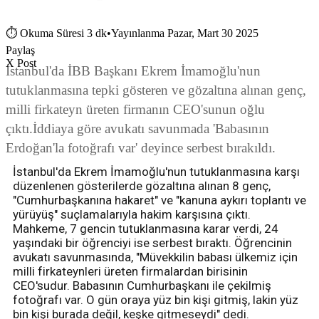
⏱
Okuma Süresi 3 dk
•
Yayınlanma Pazar, Mart 30 2025
Paylaş
X Post
İstanbul'da İBB Başkanı Ekrem İmamoğlu'nun
tutuklanmasına tepki gösteren ve gözaltına alınan genç,
milli firkateyn üreten firmanın CEO'sunun oğlu
çıktı.İddiaya göre avukatı savunmada 'Babasının
Erdoğan'la fotoğrafı var' deyince serbest bırakıldı.
İstanbul'da Ekrem İmamoğlu'nun tutuklanmasına karşı
düzenlenen gösterilerde gözaltına alınan 8 genç,
"Cumhurbaşkanına hakaret" ve "kanuna aykırı toplantı ve
yürüyüş" suçlamalarıyla hakim karşısına çıktı.
Mahkeme, 7 gencin tutuklanmasına karar verdi, 24
yaşındaki bir öğrenciyi ise serbest bıraktı. Öğrencinin
avukatı savunmasında, "Müvekkilin babası ülkemiz için
milli firkateynleri üreten firmalardan birisinin
CEO'sudur. Babasının Cumhurbaşkanı ile çekilmiş
fotoğrafı var. O gün oraya yüz bin kişi gitmiş, lakin yüz
bin kişi burada değil, keşke gitmeseydi" dedi.