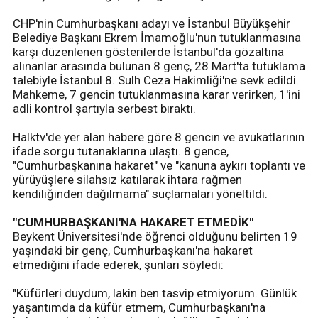
CHP'nin Cumhurbaşkanı adayı ve İstanbul Büyükşehir
Belediye Başkanı Ekrem İmamoğlu'nun tutuklanmasına
karşı düzenlenen gösterilerde İstanbul'da gözaltına
alınanlar arasında bulunan 8 genç, 28 Mart'ta tutuklama
talebiyle İstanbul 8. Sulh Ceza Hakimliği'ne sevk edildi.
Mahkeme, 7 gencin tutuklanmasına karar verirken, 1'ini
adli kontrol şartıyla serbest bıraktı.
Halktv'de yer alan habere göre 8 gencin ve avukatlarının
ifade sorgu tutanaklarına ulaştı. 8 gence,
"Cumhurbaşkanına hakaret" ve "kanuna aykırı toplantı ve
yürüyüşlere silahsız katılarak ihtara rağmen
kendiliğinden dağılmama" suçlamaları yöneltildi.
"CUMHURBAŞKANI'NA HAKARET ETMEDİK"
Beykent Üniversitesi'nde öğrenci olduğunu belirten 19
yaşındaki bir genç, Cumhurbaşkanı'na hakaret
etmediğini ifade ederek, şunları söyledi:
"Küfürleri duydum, lakin ben tasvip etmiyorum. Günlük
yaşantımda da küfür etmem, Cumhurbaşkanı'na