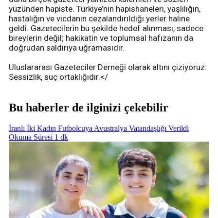
yüzünden hapiste. Türkiye’nin hapishaneleri, yaşlılığın,
hastalığın ve vicdanın cezalandırıldığı yerler haline
geldi. Gazetecilerin bu şekilde hedef alınması, sadece
bireylerin değil; hakikatin ve toplumsal hafızanın da
doğrudan saldırıya uğramasıdır.
Uluslararası Gazeteciler Derneği olarak altını çiziyoruz:
Sessizlik, suç ortaklığıdır.</
Bu haberler de ilginizi çekebilir
İranlı İki Kadın Futbolcuya Avustralya Vatandaşlığı Verildi
Okuma Süresi 1 dk