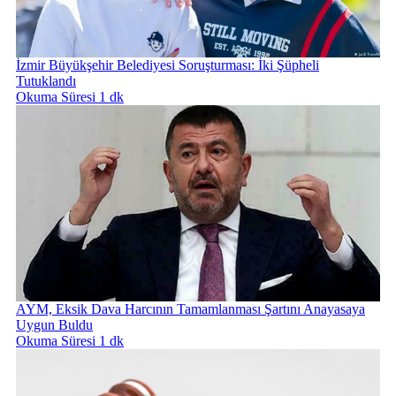
İzmir Büyükşehir Belediyesi Soruşturması: İki Şüpheli
Tutuklandı
Okuma Süresi 1 dk
AYM, Eksik Dava Harcının Tamamlanması Şartını Anayasaya
Uygun Buldu
Okuma Süresi 1 dk