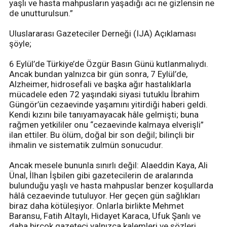
yaşlı ve hasta mahpusların yaşadığı acı ne gizlensin ne
de unutturulsun.”
Uluslararası Gazeteciler Derneği (IJA) Açıklaması
şöyle;
6 Eylül’de Türkiye’de Özgür Basın Günü kutlanmalıydı.
Ancak bundan yalnızca bir gün sonra, 7 Eylül’de,
Alzheimer, hidrosefali ve başka ağır hastalıklarla
mücadele eden 72 yaşındaki siyasi tutuklu İbrahim
Güngör’ün cezaevinde yaşamını yitirdiği haberi geldi.
Kendi kızını bile tanıyamayacak hâle gelmişti; buna
rağmen yetkililer onu “cezaevinde kalmaya elverişli”
ilan ettiler. Bu ölüm, doğal bir son değil; bilinçli bir
ihmalin ve sistematik zulmün sonucudur.
Ancak mesele bununla sınırlı değil: Alaeddin Kaya, Ali
Ünal, İlhan İşbilen gibi gazetecilerin de aralarında
bulunduğu yaşlı ve hasta mahpuslar benzer koşullarda
hâlâ cezaevinde tutuluyor. Her geçen gün sağlıkları
biraz daha kötüleşiyor. Onlarla birlikte Mehmet
Baransu, Fatih Altaylı, Hidayet Karaca, Ufuk Şanlı ve
daha birçok gazeteci yalnızca kalemleri ve sözleri