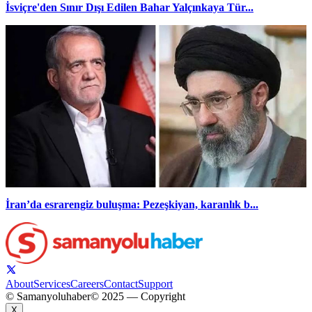
İsviçre'den Sınır Dışı Edilen Bahar Yalçınkaya Tür...
İran’da esrarengiz buluşma: Pezeşkiyan, karanlık b...
About
Services
Careers
Contact
Support
© Samanyoluhaber
© 2025 — Copyright
X