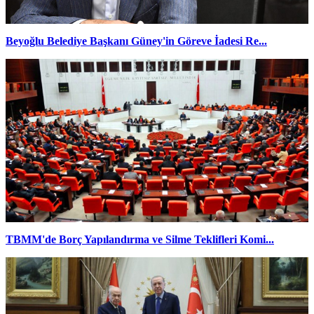
Beyoğlu Belediye Başkanı Güney'in Göreve İadesi Re...
TBMM'de Borç Yapılandırma ve Silme Teklifleri Komi...