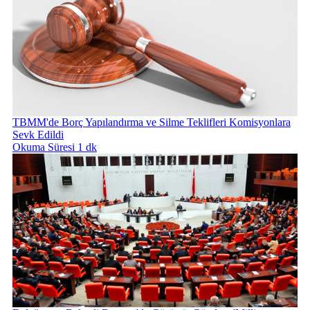
TBMM'de Borç Yapılandırma ve Silme Teklifleri Komisyonlara
Sevk Edildi
Okuma Süresi 1 dk