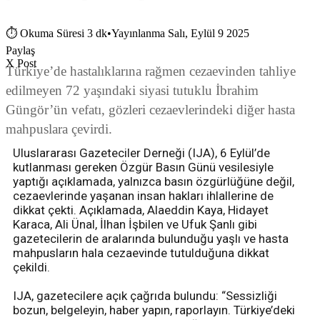
⏱
Okuma Süresi 3 dk
•
Yayınlanma Salı, Eylül 9 2025
Paylaş
X Post
Türkiye’de hastalıklarına rağmen cezaevinden tahliye
edilmeyen 72 yaşındaki siyasi tutuklu İbrahim
Güngör’ün vefatı, gözleri cezaevlerindeki diğer hasta
mahpuslara çevirdi.
Uluslararası Gazeteciler Derneği (IJA), 6 Eylül’de
kutlanması gereken Özgür Basın Günü vesilesiyle
yaptığı açıklamada, yalnızca basın özgürlüğüne değil,
cezaevlerinde yaşanan insan hakları ihlallerine de
dikkat çekti. Açıklamada, Alaeddin Kaya, Hidayet
Karaca, Ali Ünal, İlhan İşbilen ve Ufuk Şanlı gibi
gazetecilerin de aralarında bulunduğu yaşlı ve hasta
mahpusların hala cezaevinde tutulduğuna dikkat
çekildi.
IJA, gazetecilere açık çağrıda bulundu: “Sessizliği
bozun, belgeleyin, haber yapın, raporlayın. Türkiye’deki