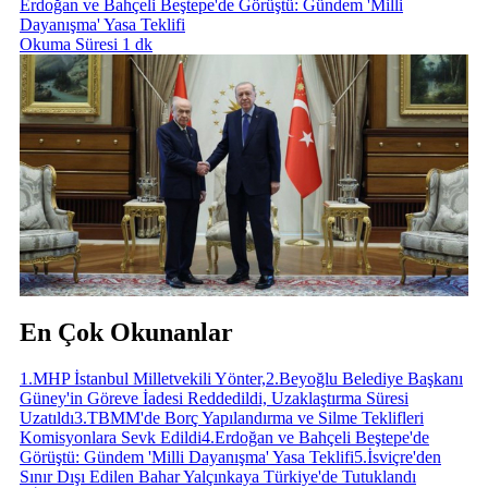
Erdoğan ve Bahçeli Beştepe'de Görüştü: Gündem 'Milli
Dayanışma' Yasa Teklifi
Okuma Süresi 1 dk
En Çok Okunanlar
1
.
MHP İstanbul Milletvekili Yönter,
2
.
Beyoğlu Belediye Başkanı
Güney'in Göreve İadesi Reddedildi, Uzaklaştırma Süresi
Uzatıldı
3
.
TBMM'de Borç Yapılandırma ve Silme Teklifleri
Komisyonlara Sevk Edildi
4
.
Erdoğan ve Bahçeli Beştepe'de
Görüştü: Gündem 'Milli Dayanışma' Yasa Teklifi
5
.
İsviçre'den
Sınır Dışı Edilen Bahar Yalçınkaya Türkiye'de Tutuklandı