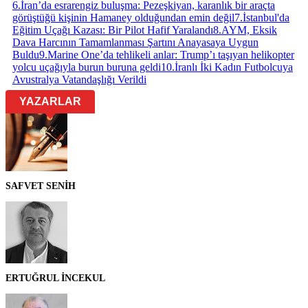
6
.
İran’da esrarengiz buluşma: Pezeşkiyan, karanlık bir araçta
görüştüğü kişinin Hamaney olduğundan emin değil
7
.
İstanbul'da
Eğitim Uçağı Kazası: Bir Pilot Hafif Yaralandı
8
.
AYM, Eksik
Dava Harcının Tamamlanması Şartını Anayasaya Uygun
Buldu
9
.
Marine One’da tehlikeli anlar: Trump’ı taşıyan helikopter
yolcu uçağıyla burun buruna geldi
10
.
İranlı İki Kadın Futbolcuya
Avustralya Vatandaşlığı Verildi
YAZARLAR
SAFVET SENİH
ERTUĞRUL İNCEKUL