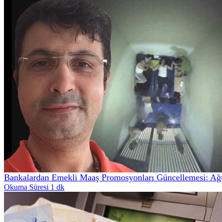
Bankalardan Emekli Maaş Promosyonları Güncellemesi: Ağ
Okuma Süresi 1 dk