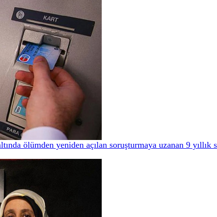
ltında ölümden yeniden açılan soruşturmaya uzanan 9 yıllık 