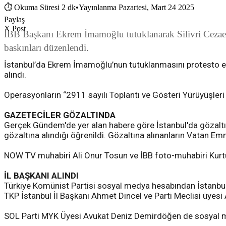
⏱
Okuma Süresi 2 dk
•
Yayınlanma Pazartesi, Mart 24 2025
Paylaş
X Post
İBB Başkanı Ekrem İmamoğlu tutuklanarak Silivri Cezaevi'
baskınları düzenlendi.
İstanbul’da Ekrem İmamoğlu’nun tutuklanmasını protesto ed
alındı.
Operasyonların “2911 sayılı Toplantı ve Gösteri Yürüyüşleri 
GAZETECİLER GÖZALTINDA
Gerçek Gündem'de yer alan habere göre İstanbul'da gözaltına
gözaltına alındığı öğrenildi. Gözaltına alınanların Vatan Em
NOW TV muhabiri Ali Onur Tosun ve İBB foto-muhabiri Kurtul
İL BAŞKANI ALINDI
Türkiye Komünist Partisi sosyal medya hesabından İstanbul İ
TKP İstanbul İl Başkanı Ahmet Dincel ve Parti Meclisi üyesi 
SOL Parti MYK Üyesi Avukat Deniz Demirdöğen de sosyal m