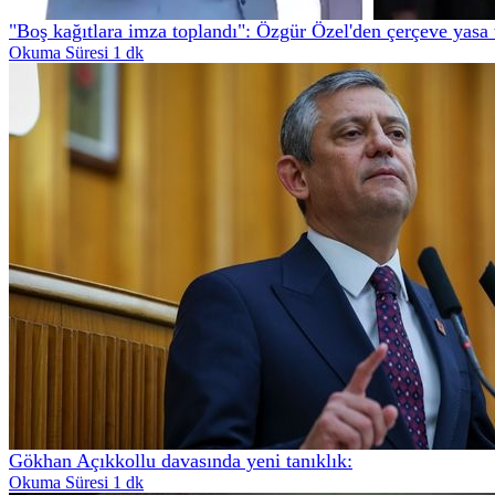
"Boş kağıtlara imza toplandı": Özgür Özel'den çerçeve yasa 
Okuma Süresi 1 dk
Gökhan Açıkkollu davasında yeni tanıklık:
Okuma Süresi 1 dk