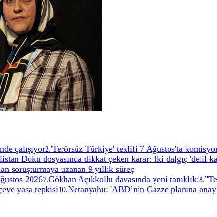
nde çalışıyor
'Terörsüz Türkiye' teklifi 7 Ağustos'ta komisy
2
.
istan Doku dosyasında dikkat çeken karar: İki dalgıç 'delil ka
an soruşturmaya uzanan 9 yıllık süreç
ğustos 2026
Gökhan Açıkkollu davasında yeni tanıklık:
"Te
7
.
8
.
çeve yasa tepkisi
Netanyahu: 'ABD’nin Gazze planına onay
10
.