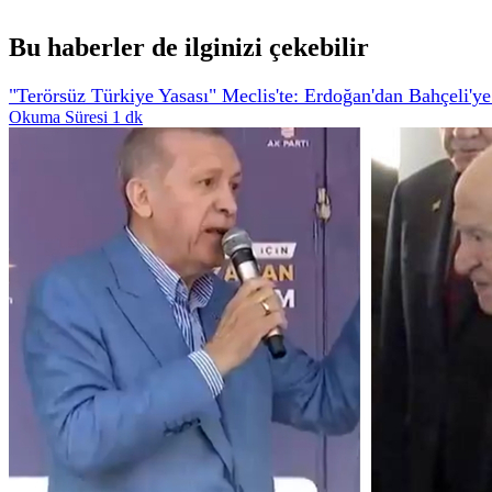
Bu haberler de ilginizi çekebilir
"Terörsüz Türkiye Yasası" Meclis'te: Erdoğan'dan Bahçeli'ye
Okuma Süresi 1 dk