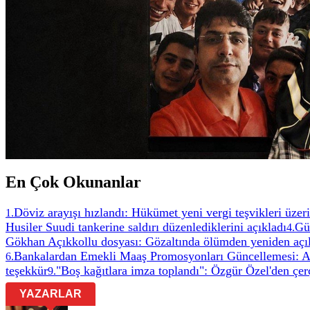
En Çok Okunanlar
Döviz arayışı hızlandı: Hükümet yeni vergi teşvikleri üzeri
1
.
Husiler Suudi tankerine saldırı düzenlediklerini açıkladı
Gül
4
.
Gökhan Açıkkollu dosyası: Gözaltında ölümden yeniden açıl
Bankalardan Emekli Maaş Promosyonları Güncellemesi: A
6
.
teşekkür
"Boş kağıtlara imza toplandı": Özgür Özel'den çer
9
.
YAZARLAR