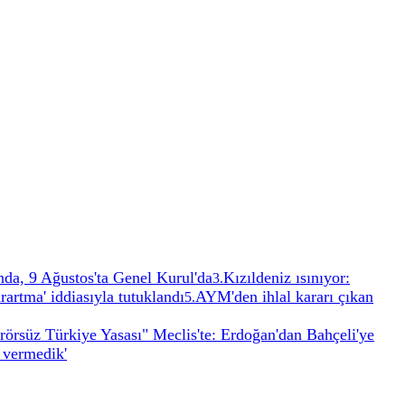
onda, 9 Ağustos'ta Genel Kurul'da
Kızıldeniz ısınıyor:
3
.
rartma' iddiasıyla tutuklandı
AYM'den ihlal kararı çıkan
5
.
rörsüz Türkiye Yasası" Meclis'te: Erdoğan'dan Bahçeli'ye
 vermedik'