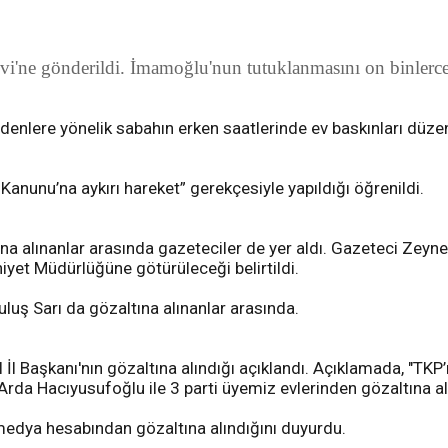
ne gönderildi. İmamoğlu'nun tutuklanmasını on binlerce va
enlere yönelik sabahın erken saatlerinde ev baskınları düz
Kanunu’na aykırı hareket” gerekçesiyle yapıldığı öğrenildi.
 alınanlar arasında gazeteciler de yer aldı. Gazeteci Zeynep
niyet Müdürlüğüne götürüleceği belirtildi.
uş Sarı da gözaltına alınanlar arasında.
l Başkanı'nın gözaltına alındığı açıklandı. Açıklamada, "TKP’
Arda Hacıyusufoğlu ile 3 parti üyemiz evlerinden gözaltına alı
edya hesabından gözaltına alındığını duyurdu.