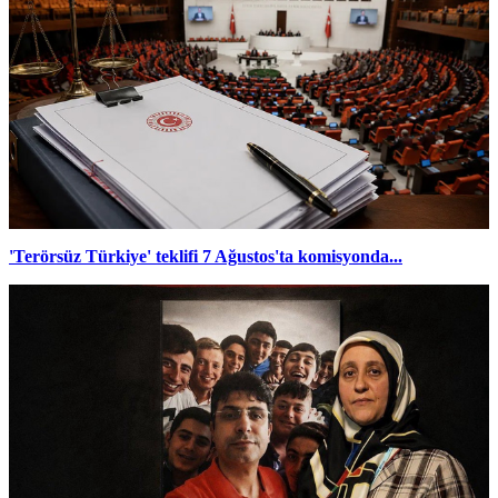
'Terörsüz Türkiye' teklifi 7 Ağustos'ta komisyonda...