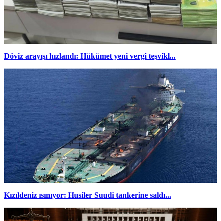
Döviz arayışı hızlandı: Hükümet yeni vergi teşvikl...
Kızıldeniz ısınıyor: Husiler Suudi tankerine saldı...