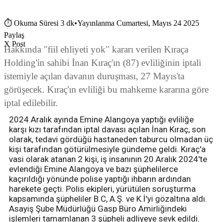
⏱
Okuma Süresi 3 dk
•
Yayınlanma Cumartesi, Mayıs 24 2025
Paylaş
X Post
Hakkında "fiil ehliyeti yok" kararı verilen Kıraça
Holding'in sahibi İnan Kıraç'ın (87) evliliğinin iptali
istemiyle açılan davanın duruşması, 27 Mayıs'ta
görüşecek. Kıraç'ın evliliği bu mahkeme kararına göre
iptal edilebilir.
2024 Aralık ayında Emine Alangoya yaptığı evliliğe
karşı kızı tarafından iptal davası açılan İnan Kıraç, son
olarak, tedavi gördüğü hastaneden taburcu olmadan üç
kişi tarafından götürülmesiyle gündeme geldi. Kıraç'a
vasi olarak atanan 2 kişi, iş insanının 20 Aralık 2024'te
evlendiği Emine Alangoya ve bazı şüphelilerce
kaçırıldığı yönünde polise yaptığı ihbarın ardından
harekete geçti. Polis ekipleri, yürütülen soruşturma
kapsamında şüpheliler B.C, A.Ş. ve K.İ'yi gözaltına aldı.
Asayiş Şube Müdürlüğü Gasp Büro Amirliğindeki
işlemleri tamamlanan 3 şüpheli adliyeye sevk edildi.