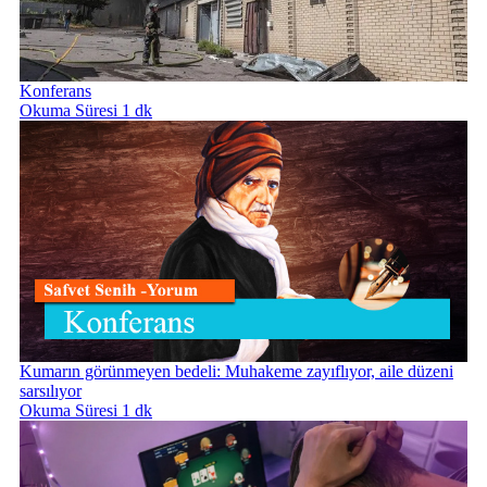
Konferans
Okuma Süresi 1 dk
Kumarın görünmeyen bedeli: Muhakeme zayıflıyor, aile düzeni
sarsılıyor
Okuma Süresi 1 dk