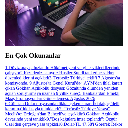
En Çok Okunanlar
1
.
Döviz arayışı hızlandı: Hükümet yeni vergi teşvikleri üzerinde
çalışıyor
2
.
Kızıldeniz ısınıyor: Husiler Suudi tankerine saldırı
düzenlediklerini açıkladı
3
.
'Terörsüz Türkiye' teklifi 7 Ağustos'ta
komisyonda, 9 Ağustos'ta Genel Kurul'da
4
.
AYM'den ihlal kararı
çıkan Gökhan Açıkkollu dosyası: Gözaltında ölümden yeniden
açılan soruşturmaya uzanan 9 yıllık süreç
5
.
Bankalardan Emekli
Maaş Promosyonları Güncellemesi: Ağustos 2026
6
.
Gülistan Doku dosyasında dikkat çeken karar: İki dalgıç 'delil
karartma' iddiasıyla tutuklandı
7
.
"Terörsüz Türkiye Yasası"
Meclis'te: Erdoğan'dan Bahçeli'ye teşekkür
8
.
Gökhan Açıkkollu
davasında yeni tanıklık
9
.
"Boş kağıtlara imza toplandı": Özgür
Özel'den çerçeve yasa tepkisi
10
.
Dolar/TL 47,58'i Görerek Rekor