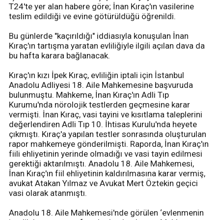
T24'te yer alan habere göre; İnan Kıraç'ın vasilerine
teslim edildiği ve evine götürüldüğü öğrenildi.
Bu günlerde "kaçırıldığı" iddiasıyla konuşulan İnan
Kıraç'ın tartışma yaratan evliliğiyle ilgili açılan dava da
bu hafta karara bağlanacak.
Kıraç'ın kızı İpek Kıraç, evliliğin iptali için İstanbul
Anadolu Adliyesi 18. Aile Mahkemesine başvuruda
bulunmuştu. Mahkeme, İnan Kıraç'ın Adli Tıp
Kurumu'nda nörolojik testlerden geçmesine karar
vermişti. İnan Kıraç, vasi tayini ve kısıtlama taleplerini
değerlendiren Adli Tıp 10. İhtisas Kurulu'nda heyete
çıkmıştı. Kıraç'a yapılan testler sonrasında oluşturulan
rapor mahkemeye gönderilmişti. Raporda, İnan Kıraç'ın
fiili ehliyetinin yerinde olmadığı ve vasi tayin edilmesi
gerektiği aktarılmıştı. Anadolu 18. Aile Mahkemesi,
İnan Kıraç'ın fiil ehliyetinin kaldırılmasına karar vermiş,
avukat Atakan Yılmaz ve Avukat Mert Öztekin geçici
vasi olarak atanmıştı.
Anadolu 18. Aile Mahkemesi'nde görülen ‘evlenmenin