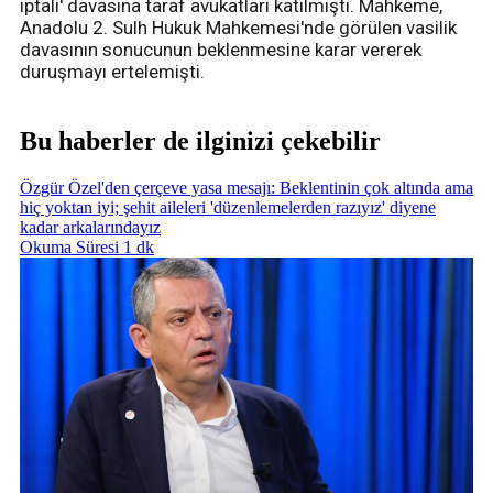
iptali' davasına taraf avukatları katılmıştı. Mahkeme,
Anadolu 2. Sulh Hukuk Mahkemesi'nde görülen vasilik
davasının sonucunun beklenmesine karar vererek
duruşmayı ertelemişti.
Bu haberler de ilginizi çekebilir
Özgür Özel'den çerçeve yasa mesajı: Beklentinin çok altında ama
hiç yoktan iyi; şehit aileleri 'düzenlemelerden razıyız' diyene
kadar arkalarındayız
Okuma Süresi 1 dk