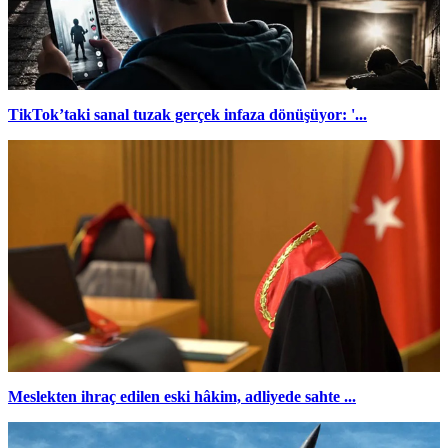
TikTok’taki sanal tuzak gerçek infaza dönüşüyor: '...
Meslekten ihraç edilen eski hâkim, adliyede sahte ...