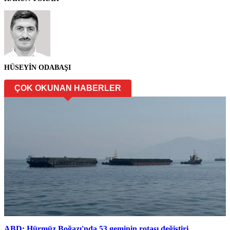
HÜSEYİN ODABAŞI
ÇOK OKUNAN HABERLER
ABD: Hürmüz Boğazı'nda 53 geminin rotası değiştiri...