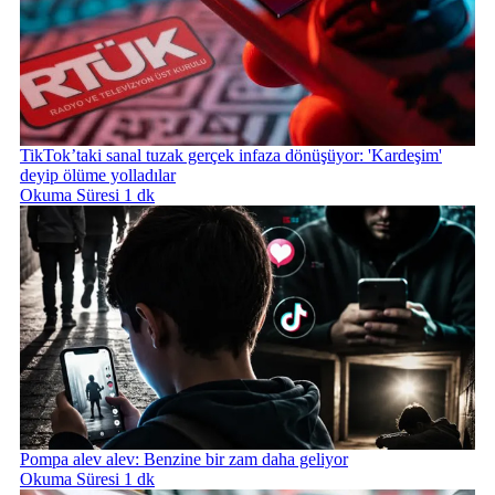
TikTok’taki sanal tuzak gerçek infaza dönüşüyor: 'Kardeşim'
deyip ölüme yolladılar
Okuma Süresi 1 dk
Pompa alev alev: Benzine bir zam daha geliyor
Okuma Süresi 1 dk