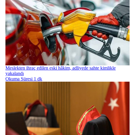
Meslekten ihraç edilen eski hâkim, adliyede sahte kimlikle
yakalandı
Okuma Süresi 1 dk