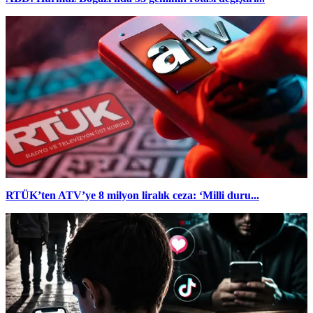
RTÜK’ten ATV’ye 8 milyon liralık ceza: ‘Milli duru...