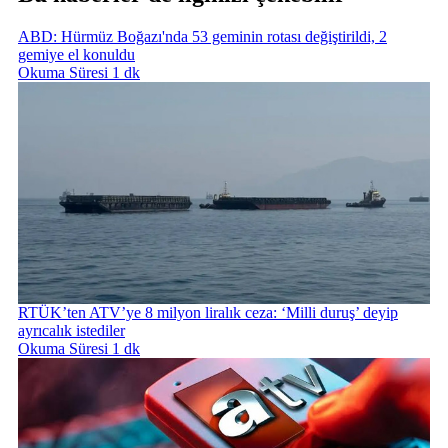
ABD: Hürmüz Boğazı'nda 53 geminin rotası değiştirildi, 2
gemiye el konuldu
Okuma Süresi 1 dk
RTÜK’ten ATV’ye 8 milyon liralık ceza: ‘Milli duruş’ deyip
ayrıcalık istediler
Okuma Süresi 1 dk