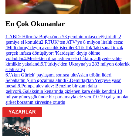
En Çok Okunanlar
1
.
ABD: Hürmüz Boğazı'nda 53 geminin rotası değiştirildi, 2
gemiye el konuldu
2
.
RTÜK’ten ATV’ye 8 milyon liralık ceza:
‘Milli duruş’ deyip ayrıcalık istediler
3
.
TikTok’taki sanal tuzak
gerçek infaza dönüşüyor: 'Kardeşim' deyip ölüme
yolladılar
4
.
Meslekten ihraç edilen eski hâkim, adliyede sahte
kimlikle yakalandı
5
.
Türkiye'den Ukrayna'ya 283 milyon dolarlık
silah satışı
6
.
'Akın Gürlek' paylaşımı sonrası ultrAslan tribün lideri
Sebahattin Şirin gözaltına alındı
7
.
Demirtaş'tan 'çerçeve yasa'
mesajı
8
.
Pompa alev alev: Benzine bir zam daha
geliyor
9
.
Galaksinin kenarında gizlenen kara delik kendini 10
milyar güneş gücünde bir parlamayla ele verdi
10
.
19 çalışanı olan
şirket borsanın zirvesine oturdu
YAZARLAR