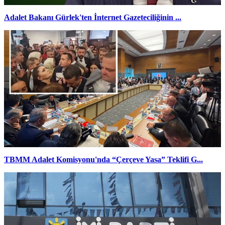
Adalet Bakanı Gürlek'ten İnternet Gazeteciliğinin ...
TBMM Adalet Komisyonu'nda “Çerçeve Yasa” Teklifi G...