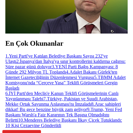
En Çok Okunanlar
1
.
Yeni Parti'ye Katılan Belediye Başkanı Sayısı 232'ye
Ulaştı
2
.
İspanya'dan İtalya'ya sınır kontrollerini kaldırma çağırısı:
Süre pazar günü doluyor
3
.
YENİ Parti Bağış Kampanyası: 8
Günde 292 Milyon TL Toplandı
4
.
Adalet Bakanı Gürlek'ten
İnternet Gazeteciliğinin Düzenlenmesi Vurgusu
5
.
TBMM Adalet
Komisyonu'nda “Çerçeve Yasa” Teklifi Görüşmeleri Gergin
Başladı
6
.
İYİ Parti'den Meclis'e Kanun Teklifi Görüşmelerinin Canlı
Yayınlanması Talebi
7
.
Türkiye, Pakistan ve Suudi Arabistan,
Mekke Ortak Savunma Anlaşması'nı İmzaladı
8
.
Araç sahipleri
dikkat! Bu gece benzine büyük zam geliyor
9
.
Trump, Yeni Fed
Başkanı Warsh'a Faiz Kararının Tek Başına Olmadığını
Belirtti
10
.
Menderes Belediye Başkanı İlkay Çiçek Tutuklandı:
10 Kişi Cezaevine Gönderildi