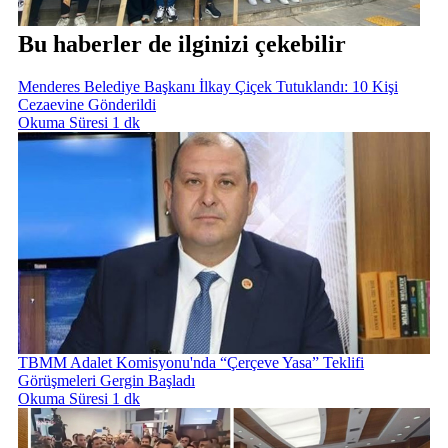
Bu haberler de ilginizi çekebilir
Menderes Belediye Başkanı İlkay Çiçek Tutuklandı: 10 Kişi
Cezaevine Gönderildi
Okuma Süresi 1 dk
TBMM Adalet Komisyonu'nda “Çerçeve Yasa” Teklifi
Görüşmeleri Gergin Başladı
Okuma Süresi 1 dk