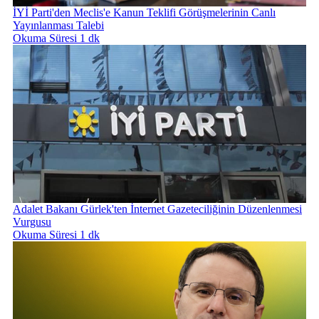
İYİ Parti'den Meclis'e Kanun Teklifi Görüşmelerinin Canlı
Yayınlanması Talebi
Okuma Süresi 1 dk
Adalet Bakanı Gürlek'ten İnternet Gazeteciliğinin Düzenlenmesi
Vurgusu
Okuma Süresi 1 dk