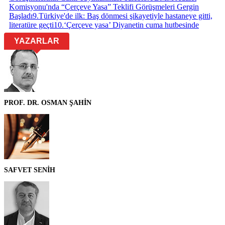
Komisyonu'nda “Çerçeve Yasa” Teklifi Görüşmeleri Gergin
Başladı
9
.
Türkiye'de ilk: Baş dönmesi şikayetiyle hastaneye gitti,
literatüre geçti
10
.
‘Çerçeve yasa’ Diyanetin cuma hutbesinde
YAZARLAR
PROF. DR. OSMAN ŞAHİN
SAFVET SENİH