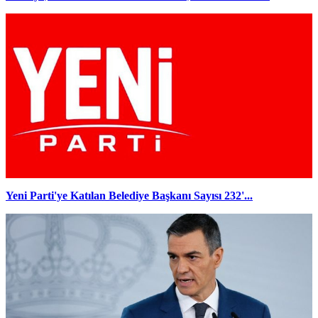
Yeni Parti'ye Katılan Belediye Başkanı Sayısı 232'...