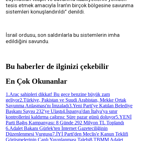
tesis etmek amacıyla İran’ın birçok bölgesine savunma
sistemleri konuşlandırıldı” denildi.
İsrail ordusu, son saldırılarla bu sistemlerin imha
edildiğini savundu.
Bu haberler de ilginizi çekebilir
En Çok Okunanlar
1
.
Araç sahipleri dikkat! Bu gece benzine büyük zam
geliyor
2
.
Türkiye, Pakistan ve Suudi Arabistan, Mekke Ortak
Savunma Anlaşması'nı İmzaladı
3
.
Yeni Parti'ye Katılan Belediye
Başkanı Sayısı 232'ye Ulaştı
4
.
İspanya'dan İtalya'ya sınır
kontrollerini kaldırma çağırısı: Süre pazar günü doluyor
5
.
YENİ
Parti Bağış Kampanyası: 8 Günde 292 Milyon TL Toplandı
6
.
Adalet Bakanı Gürlek'ten İnternet Gazeteciliğinin
Düzenlenmesi Vurgusu
7
.
İYİ Parti'den Meclis'e Kanun Teklifi
Görüşmelerinin Canlı Yayınlanması Talebi
8
.
TBMM Adalet