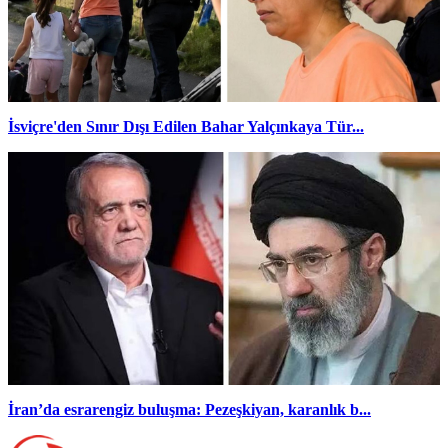
İsviçre'den Sınır Dışı Edilen Bahar Yalçınkaya Tür...
İran’da esrarengiz buluşma: Pezeşkiyan, karanlık b...