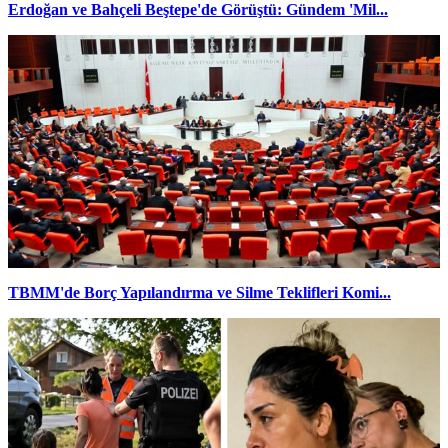
Erdoğan ve Bahçeli Beştepe'de Görüştü: Gündem 'Mil...
TBMM'de Borç Yapılandırma ve Silme Teklifleri Komi...