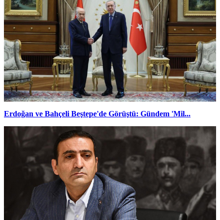
Erdoğan ve Bahçeli Beştepe'de Görüştü: Gündem 'Mil...