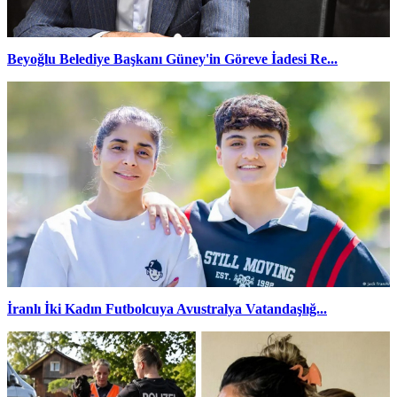
Beyoğlu Belediye Başkanı Güney'in Göreve İadesi Re...
İranlı İki Kadın Futbolcuya Avustralya Vatandaşlığ...