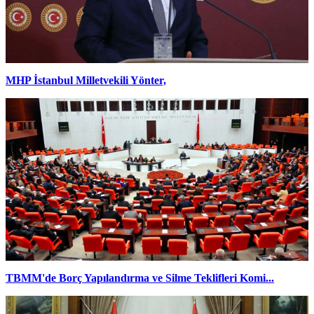
MHP İstanbul Milletvekili Yönter,
TBMM'de Borç Yapılandırma ve Silme Teklifleri Komi...