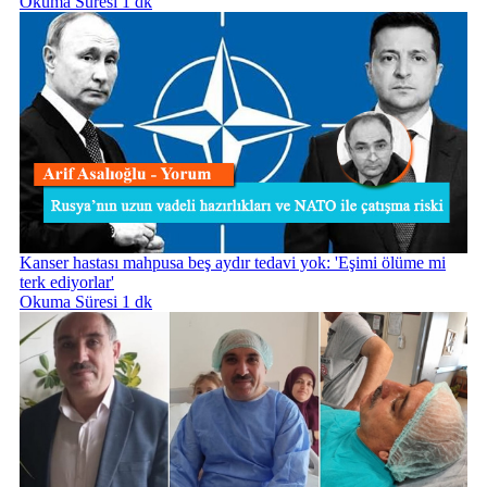
Okuma Süresi 1 dk
Kanser hastası mahpusa beş aydır tedavi yok: 'Eşimi ölüme mi
terk ediyorlar'
Okuma Süresi 1 dk