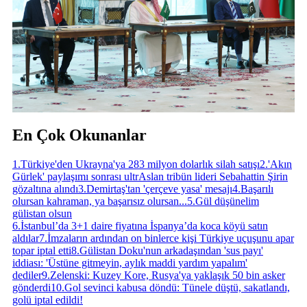
En Çok Okunanlar
1
.
Türkiye'den Ukrayna'ya 283 milyon dolarlık silah satışı
2
.
'Akın
Gürlek' paylaşımı sonrası ultrAslan tribün lideri Sebahattin Şirin
gözaltına alındı
3
.
Demirtaş'tan 'çerçeve yasa' mesajı
4
.
Başarılı
olursan kahraman, ya başarısız olursan...
5
.
Gül düşünelim
gülistan olsun
6
.
İstanbul’da 3+1 daire fiyatına İspanya’da koca köyü satın
aldılar
7
.
İmzaların ardından on binlerce kişi Türkiye uçuşunu apar
topar iptal etti
8
.
Gülistan Doku'nun arkadaşından 'sus payı'
iddiası: 'Üstüne gitmeyin, aylık maddi yardım yapalım'
dediler
9
.
Zelenski: Kuzey Kore, Rusya'ya yaklaşık 50 bin asker
gönderdi
10
.
Gol sevinci kabusa döndü: Tünele düştü, sakatlandı,
golü iptal edildi!