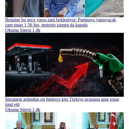
Benzine bu gece yarısı zam bekleniyor: Pompaya yansıyacak
zam tutarı 1,56 lira, motorin zammı da kapıda
Okuma Süresi 1 dk
İmzaların ardından on binlerce kişi Türkiye uçuşunu apar topar
iptal etti
Okuma Süresi 1 dk