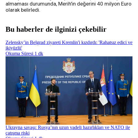
almaması durumunda, Merih'in değerini 40 milyon Euro
olarak belirledi.
Bu haberler de ilginizi çekebilir
Zelensky’in Belgrad ziyareti Kremlin'i kızdırdı: 'Rahatsız edici ve
ikiyüzlü'
Okuma Süresi 1 dk
Ukrayna savaşı: Rusya’nın uzun vadeli hazırlıkları ve NATO ile
çatışma riski