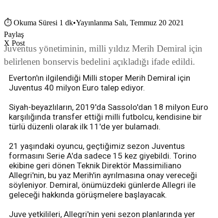
⏱
Okuma Süresi 1 dk
•
Yayınlanma Salı, Temmuz 20 2021
Paylaş
X Post
Juventus yönetiminin, milli yıldız Merih Demiral için
belirlenen bonservis bedelini açıkladığı ifade edildi.
Everton'ın ilgilendiği Milli stoper Merih Demiral için
Juventus 40 milyon Euro talep ediyor.
Siyah-beyazlıların, 2019'da Sassolo'dan 18 milyon Euro
karşılığında transfer ettiği milli futbolcu, kendisine bir
türlü düzenli olarak ilk 11'de yer bulamadı.
21 yaşındaki oyuncu, geçtiğimiz sezon Juventus
formasını Serie A'da sadece 15 kez giyebildi. Torino
ekibine geri dönen Teknik Direktör Massimiliano
Allegri'nin, bu yaz Merih'in ayrılmasına onay vereceği
söyleniyor. Demiral, önümüzdeki günlerde Allegri ile
geleceği hakkında görüşmelere başlayacak.
Juve yetkilileri, Allegri'nin yeni sezon planlarında yer