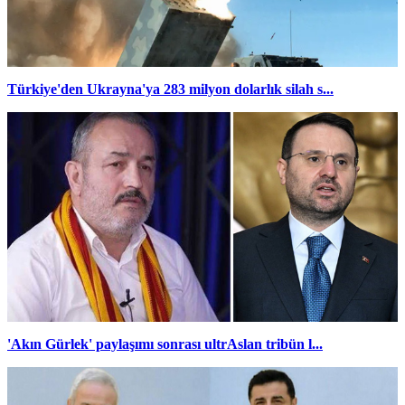
Türkiye'den Ukrayna'ya 283 milyon dolarlık silah s...
'Akın Gürlek' paylaşımı sonrası ultrAslan tribün l...