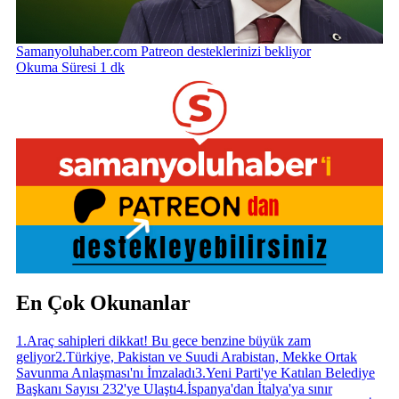
Samanyoluhaber.com Patreon desteklerinizi bekliyor
Okuma Süresi 1 dk
En Çok Okunanlar
1
.
Araç sahipleri dikkat! Bu gece benzine büyük zam
geliyor
2
.
Türkiye, Pakistan ve Suudi Arabistan, Mekke Ortak
Savunma Anlaşması'nı İmzaladı
3
.
Yeni Parti'ye Katılan Belediye
Başkanı Sayısı 232'ye Ulaştı
4
.
İspanya'dan İtalya'ya sınır