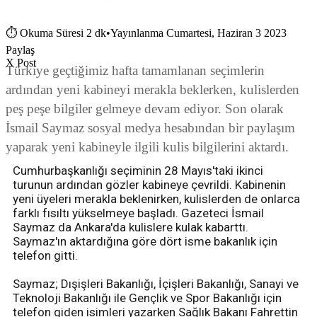
⏱
Okuma Süresi 2 dk
•
Yayınlanma Cumartesi, Haziran 3 2023
Paylaş
X Post
Türkiye geçtiğimiz hafta tamamlanan seçimlerin
ardından yeni kabineyi merakla beklerken, kulislerden
peş peşe bilgiler gelmeye devam ediyor. Son olarak
İsmail Saymaz sosyal medya hesabından bir paylaşım
yaparak yeni kabineyle ilgili kulis bilgilerini aktardı.
Cumhurbaşkanlığı seçiminin 28 Mayıs'taki ikinci
turunun ardından gözler kabineye çevrildi. Kabinenin
yeni üyeleri merakla beklenirken, kulislerden de onlarca
farklı fısıltı yükselmeye başladı. Gazeteci İsmail
Saymaz da Ankara'da kulislere kulak kabarttı.
Saymaz'ın aktardığına göre dört isme bakanlık için
telefon gitti.
Saymaz; Dışişleri Bakanlığı, İçişleri Bakanlığı, Sanayi ve
Teknoloji Bakanlığı ile Gençlik ve Spor Bakanlığı için
telefon giden isimleri yazarken Sağlık Bakanı Fahrettin