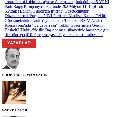
kontrollerini kaldırma çağırısı: Süre pazar günü doluyor
5
.
YENİ
Parti Bağış Kampanyası: 8 Günde 292 Milyon TL Toplandı
6
.
Adalet Bakanı Gürlek'ten İnternet Gazeteciliğinin
Düzenlenmesi Vurgusu
7
.
İYİ Parti'den Meclis'e Kanun Teklifi
Görüşmelerinin Canlı Yayınlanması Talebi
8
.
TBMM Adalet
Komisyonu'nda “Çerçeve Yasa” Teklifi Görüşmeleri Gergin
Başladı
9
.
Türkiye'de ilk: Baş dönmesi şikayetiyle hastaneye gitti,
literatüre geçti
10
.
‘Çerçeve yasa’ Diyanetin cuma hutbesinde
YAZARLAR
PROF. DR. OSMAN ŞAHİN
SAFVET SENİH