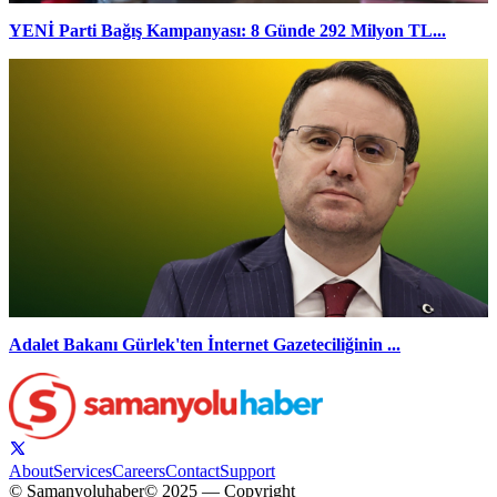
YENİ Parti Bağış Kampanyası: 8 Günde 292 Milyon TL...
Adalet Bakanı Gürlek'ten İnternet Gazeteciliğinin ...
About
Services
Careers
Contact
Support
© Samanyoluhaber
© 2025 — Copyright