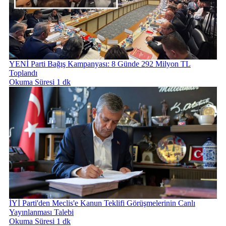
YENİ Parti Bağış Kampanyası: 8 Günde 292 Milyon TL
Toplandı
Okuma Süresi 1 dk
İYİ Parti'den Meclis'e Kanun Teklifi Görüşmelerinin Canlı
Yayınlanması Talebi
Okuma Süresi 1 dk