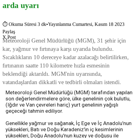
arda uyarı
⏱
Okuma Süresi 3 dk
•
Yayınlanma Cumartesi, Kasım 18 2023
Paylaş
X Post
Meteoroloji Genel Müdürlüğü (MGM), 31 şehir için
kar, yağmur ve fırtınaya karşı uyarıda bulundu.
Sıcaklıkların 10 dereceye kadar azalacağı belirtilirken,
fırtınanın saatte 110 kilometre hızla esmesinin
beklendiği aktarıldı. MGM'nin uyarısında,
vatandaşlardan dikkatli ve tedbirli olmaları istendi.
Meteoroloji Genel Müdürlüğü (MGM) tarafından yapılan
son değerlendirmelere göre, ülke genelinin çok bulutlu,
(Iğdır ve Van çevreleri hariç) yurt genelinin yağışlı
geçeceği tahmin ediliyor.
Genellikle yağmur ve sağanak, İç Ege ve İç Anadolu’nun
yüksekleri, Batı ve Doğu Karadeniz'in iç kesimlerinin
yüksekleri, Doğu Anadolu'nun kuzey ve doğusu ile