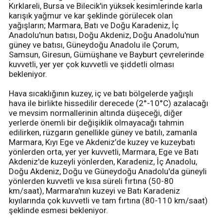
Kırklareli, Bursa ve Bilecik'in yüksek kesimlerinde karla
karışık yağmur ve kar şeklinde görülecek olan
yağışların; Marmara, Batı ve Doğu Karadeniz, İç
Anadolu'nun batısı, Doğu Akdeniz, Doğu Anadolu'nun
güney ve batısı, Güneydoğu Anadolu ile Çorum,
Samsun, Giresun, Gümüşhane ve Bayburt çevrelerinde
kuvvetli, yer yer çok kuvvetli ve şiddetli olması
bekleniyor.
Hava sıcaklığının kuzey, iç ve batı bölgelerde yağışlı
hava ile birlikte hissedilir derecede (2°-10°C) azalacağı
ve mevsim normallerinin altında düşeceği, diğer
yerlerde önemli bir değişiklik olmayacağı tahmin
edilirken, rüzgarın genellikle güney ve batılı, zamanla
Marmara, Kıyı Ege ve Akdeniz’de kuzey ve kuzeybatı
yönlerden orta, yer yer kuvvetli, Marmara, Ege ve Batı
Akdeniz'de kuzeyli yönlerden, Karadeniz, İç Anadolu,
Doğu Akdeniz, Doğu ve Güneydoğu Anadolu'da güneyli
yönlerden kuvvetli ve kısa süreli fırtına (50-80
km/saat), Marmara'nın kuzeyi ve Batı Karadeniz
kıyılarında çok kuvvetli ve tam fırtına (80-110 km/saat)
şeklinde esmesi bekleniyor.