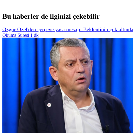
Bu haberler de ilginizi çekebilir
Özgür Özel'den çerçeve yasa mesajı: Beklentinin çok altında 
Okuma Süresi 1 dk