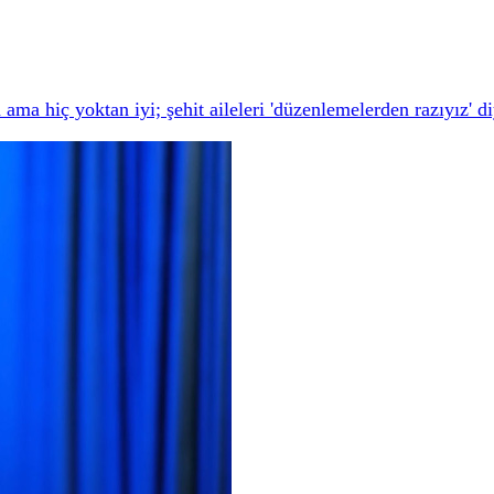
ama hiç yoktan iyi; şehit aileleri 'düzenlemelerden razıyız' d