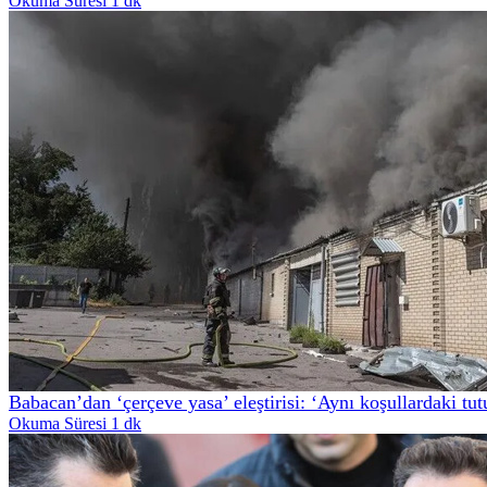
Okuma Süresi 1 dk
Babacan’dan ‘çerçeve yasa’ eleştirisi: ‘Aynı koşullardaki tu
Okuma Süresi 1 dk