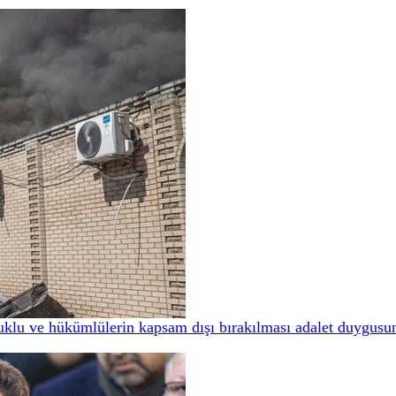
tuklu ve hükümlülerin kapsam dışı bırakılması adalet duygusun