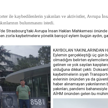
er ile kaybedilenlerin yakınları ve aktivistler, Avrupa İn
kınlarının bulunmasını istedi.
l’de Strasbourg’taki Avrupa İnsan Hakları Mahkemesi önünde ba
n zorla kaybetmelere yönelik barışçıl eylem bugün aydın, gazet
KAYBOLAN YAKINLARINDAN H
Eylemin gerçekleştiği üç gün b
olmadığını belirten eylemcile
gelinen ve yok sayılan kayıplar
olduğuna dikkat çekti. Doksanl
kaybetmelerin siyah Transporter
evlerinin önünden ya da güvenlik
haber alınamayan yakınlarının b
yakınları, pandemi bahanesiyle
AİHM önünden gelen bu mühim ç