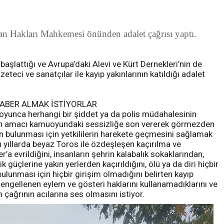
san Hakları Mahkemesi önünden adalet çağrısı yaptı.
şlattığı ve Avrupa’daki Alevi ve Kürt Dernekleri’nin de
eci ve sanatçılar ile kayıp yakınlarının katıldığı adalet
ABER ALMAK İSTİYORLAR
oyunca herhangi bir şiddet ya da polis müdahalesinin
rin amacı kamuoyundaki sessizliğe son vererek görmezden
ın bulunması için yetkililerin harekete geçmesini sağlamak
ı yıllarda beyaz Toros ile özdeşleşen kaçırılma ve
’a evrildiğini, insanların şehrin kalabalık sokaklarından,
 güçlerine yakın yerlerden kaçırıldığını, ölü ya da diri hiçbir
ulunması için hiçbir girişim olmadığını belirten kayıp
 engellenen eylem ve gösteri haklarını kullanamadıklarını ve
ağrının acılarına ses olmasını istiyor.