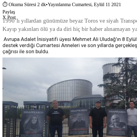
⏱
Okuma Süresi 2 dk
•
Yayınlanma Cumartesi, Eylül 11 2021
Paylaş
X Post
1990’lı yıllardan günümüze beyaz Toros ve siyah Transport
Kayıp yakınları ölü ya da diri hiç bir haber alınamayan ya
Avrupa Adalet İnisiyatifi üyesi Mehmet Ali Uludağ’ın 8 Eylü
destek verdiği Cumartesi Anneleri ve son yıllarda gerçekleşe
çağrısı ile son buldu.