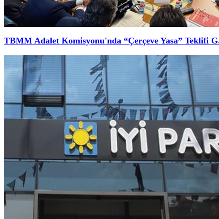
TBMM Adalet Komisyonu'nda “Çerçeve Yasa” Teklifi G.