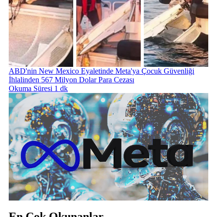
ABD'nin New Mexico Eyaletinde Meta'ya Çocuk Güvenliği
İhlalinden 567 Milyon Dolar Para Cezası
Okuma Süresi 1 dk
En Çok Okunanlar