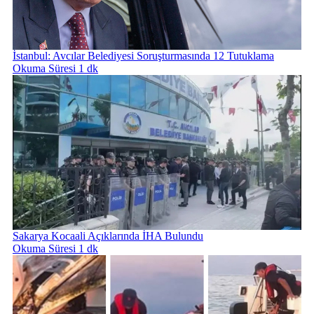
İstanbul: Avcılar Belediyesi Soruşturmasında 12 Tutuklama
Okuma Süresi 1 dk
Sakarya Kocaali Açıklarında İHA Bulundu
Okuma Süresi 1 dk