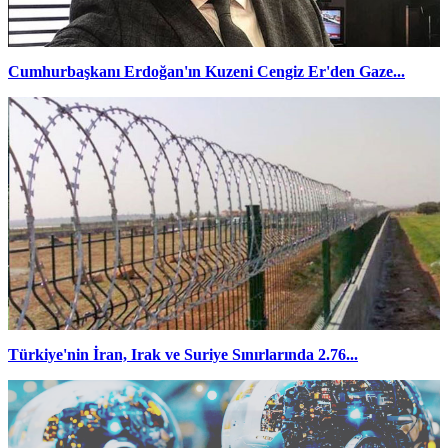
Cumhurbaşkanı Erdoğan'ın Kuzeni Cengiz Er'den Gaze...
Türkiye'nin İran, Irak ve Suriye Sınırlarında 2.76...