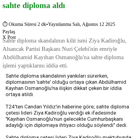
sahte diploma aldı
⏱
Okuma Süresi 2 dk
•
Yayınlanma Salı, Ağustos 12 2025
Paylaş
X Post
Sahte diploma skandalının kilit ismi Ziya Kadiroğlu,
Alsancak Partisi Başkanı Nuri Çelebi'nin emriyle
Abdülhamid Kayıhan Osmanoğlu'na sahte diploma
işlemi yaptıklarını iddia etti.
Sahte diploma skandalının yankıları sürerken,
diplomasının 'sahte' olduğu ortaya çıkan Abdülhamid
Kayıhan Osmanoğlu'na ilişkin dikkat çeken bir iddia
ortaya atıldı.
T24'ten Candan Yıldız'ın haberine göre; sahte diploma
çetesi lideri Ziya Kadiroğlu verdiği ek ifadesinde
"Kayıhan Osmanoğlu'nun gelecekte Cumhurbaşkanı
adaylığı için diplomaya ihtiyacı olduğu söylendi" dedi.
Sahte diploma çetesi lideri Ziya Kadiroğlu mektubunda,