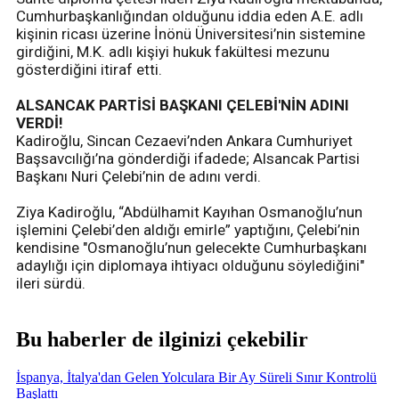
Cumhurbaşkanlığından olduğunu iddia eden A.E. adlı
kişinin ricası üzerine İnönü Üniversitesi’nin sistemine
girdiğini, M.K. adlı kişiyi hukuk fakültesi mezunu
gösterdiğini itiraf etti.
ALSANCAK PARTİSİ BAŞKANI ÇELEBİ'NİN ADINI
VERDİ!
Kadiroğlu, Sincan Cezaevi’nden Ankara Cumhuriyet
Başsavcılığı’na gönderdiği ifadede; Alsancak Partisi
Başkanı Nuri Çelebi’nin de adını verdi.
Ziya Kadiroğlu, “Abdülhamit Kayıhan Osmanoğlu’nun
işlemini Çelebi’den aldığı emirle” yaptığını, Çelebi’nin
kendisine "Osmanoğlu’nun gelecekte Cumhurbaşkanı
adaylığı için diplomaya ihtiyacı olduğunu söylediğini"
ileri sürdü.
Bu haberler de ilginizi çekebilir
İspanya, İtalya'dan Gelen Yolculara Bir Ay Süreli Sınır Kontrolü
Başlattı