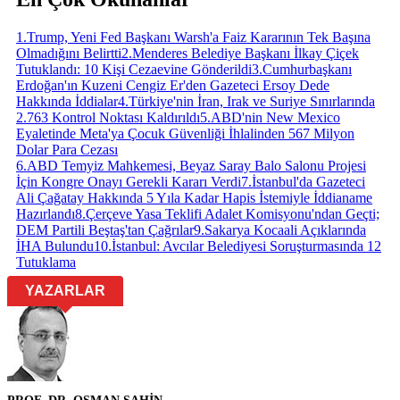
1
.
Trump, Yeni Fed Başkanı Warsh'a Faiz Kararının Tek Başına
Olmadığını Belirtti
2
.
Menderes Belediye Başkanı İlkay Çiçek
Tutuklandı: 10 Kişi Cezaevine Gönderildi
3
.
Cumhurbaşkanı
Erdoğan'ın Kuzeni Cengiz Er'den Gazeteci Ersoy Dede
Hakkında İddialar
4
.
Türkiye'nin İran, Irak ve Suriye Sınırlarında
2.763 Kontrol Noktası Kaldırıldı
5
.
ABD'nin New Mexico
Eyaletinde Meta'ya Çocuk Güvenliği İhlalinden 567 Milyon
Dolar Para Cezası
6
.
ABD Temyiz Mahkemesi, Beyaz Saray Balo Salonu Projesi
İçin Kongre Onayı Gerekli Kararı Verdi
7
.
İstanbul'da Gazeteci
Ali Çağatay Hakkında 5 Yıla Kadar Hapis İstemiyle İddianame
Hazırlandı
8
.
Çerçeve Yasa Teklifi Adalet Komisyonu'ndan Geçti;
DEM Partili Beştaş'tan Çağrılar
9
.
Sakarya Kocaali Açıklarında
İHA Bulundu
10
.
İstanbul: Avcılar Belediyesi Soruşturmasında 12
Tutuklama
YAZARLAR