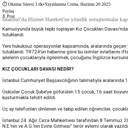
⏱
Okuma Süresi 3 dk
•
Yayınlanma Cuma, Haziran 20 2025
Paylaş
X Post
İstanbul’da Hizmet Hareketi'ne yönelik soruşturmalar kap
Kamuoyunda büyük tepki toplayan Kız Çocukları Davası'nda 
tutuklandı.
Yeni hukuksuz operasyonlar kapsamında, aralarında geçen yıl
tutuklandı. TR724'ün haberine göre bu isimler evlatlarını i
ailelerin çocuklarıyla ilgilenmek, çocuğunu İngilizce kurs
KIZ ÇOCUKLARI DAVASI NEDİR?
İstanbul Cumhuriyet Başsavcılığının talimatıyla aralarında 1
Üsküdar Çocuk Şube’ye götürülen 15 çocuk, 16 saat boyunca
kusturmakla tehdit edildi.
Üç ay telefonları dinlenen ve takip edilen öğrenciler, çocukla
İstanbul 24. Ağır Ceza Mahkemesi tarafından 8 Temmuz 202
N.E.’nin ve A.G.’nin Evine Gitmesi” terör eylemi olarak yazıldı