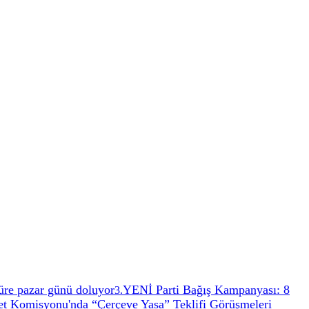
 Süre pazar günü doluyor
YENİ Parti Bağış Kampanyası: 8
3
.
 Komisyonu'nda “Çerçeve Yasa” Teklifi Görüşmeleri