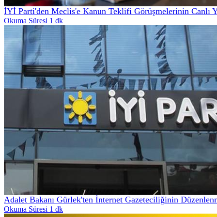
İYİ Parti'den Meclis'e Kanun Teklifi Görüşmelerinin Canlı 
Okuma Süresi 1 dk
Adalet Bakanı Gürlek'ten İnternet Gazeteciliğinin Düzenle
Okuma Süresi 1 dk