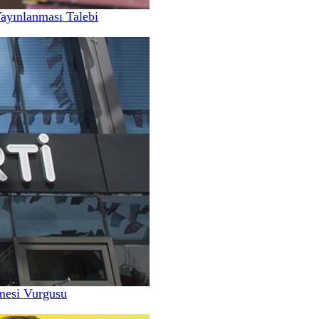
Yayınlanması Talebi
nmesi Vurgusu