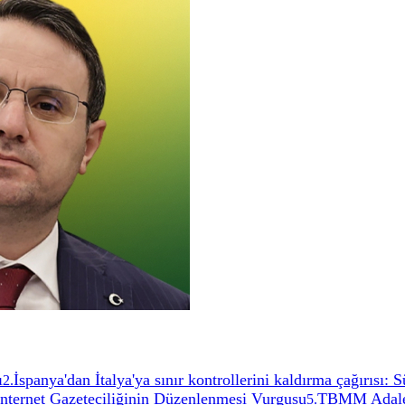
ı
İspanya'dan İtalya'ya sınır kontrollerini kaldırma çağırısı:
2
.
İnternet Gazeteciliğinin Düzenlenmesi Vurgusu
TBMM Adalet
5
.