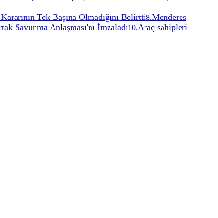
Kararının Tek Başına Olmadığını Belirtti
Menderes
8
.
rtak Savunma Anlaşması'nı İmzaladı
Araç sahipleri
10
.