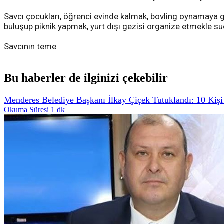
Savcı çocukları, öğrenci evinde kalmak, bovling oynamaya
buluşup piknik yapmak, yurt dışı gezisi organize etmekle su
Savcının teme
Bu haberler de ilginizi çekebilir
Menderes Belediye Başkanı İlkay Çiçek Tutuklandı: 10 Kişi
Okuma Süresi 1 dk