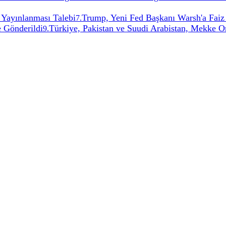
 Yayınlanması Talebi
Trump, Yeni Fed Başkanı Warsh'a Faiz 
7
.
e Gönderildi
Türkiye, Pakistan ve Suudi Arabistan, Mekke O
9
.