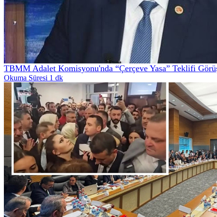
TBMM Adalet Komisyonu'nda “Çerçeve Yasa” Teklifi Görüş
Okuma Süresi 1 dk