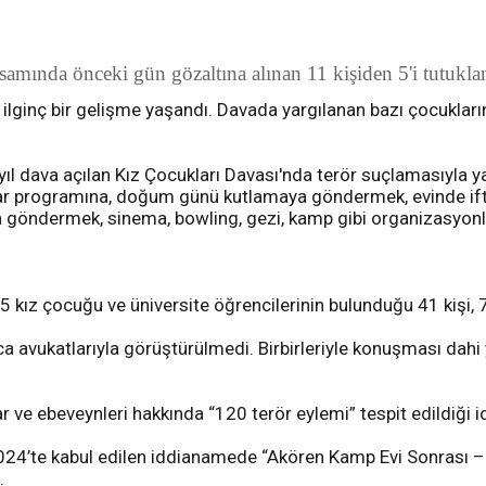
samında önceki gün gözaltına alınan 11 kişiden 5'i tutukla
ilginç bir gelişme yaşandı. Davada yargılanan bazı çocukla
 dava açılan Kız Çocukları Davası'nda terör suçlamasıyla yar
ftar programına, doğum günü kutlamaya göndermek, evinde ifta
una göndermek, sinema, bowling, gezi, kamp gibi organizasyon
5 kız çocuğu ve üniversite öğrencilerinin bulunduğu 41 kişi, 7
 avukatlarıyla görüştürülmedi. Birbirleriyle konuşması dahi
r ve ebeveynleri hakkında “120 terör eylemi” tespit edildiği id
4’te kabul edilen iddianamede “Akören Kamp Evi Sonrası – 
.