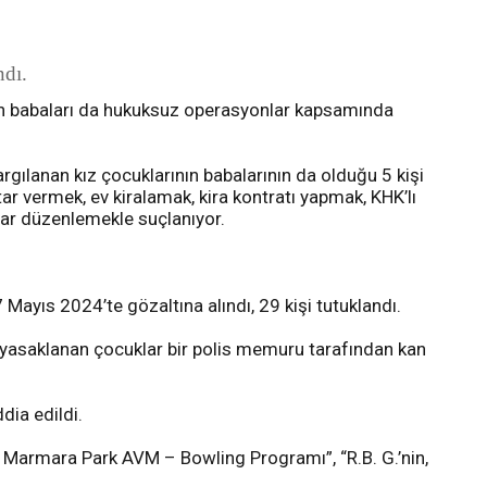
ndı.
rın babaları da hukuksuz operasyonlar kapsamında
gılanan kız çocuklarının babalarının da olduğu 5 kişi
r vermek, ev kiralamak, kira kontratı yapmak, KHK’lı
lar düzenlemekle suçlanıyor.
 Mayıs 2024’te gözaltına alındı, 29 kişi tutuklandı.
 yasaklanan çocuklar bir polis memuru tarafından kan
dia edildi.
Marmara Park AVM – Bowling Programı”, “R.B. G.’nin,