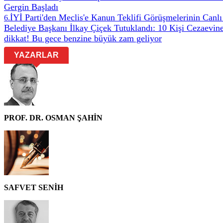
Gergin Başladı
İYİ Parti'den Meclis'e Kanun Teklifi Görüşmelerinin Canlı
6
.
Belediye Başkanı İlkay Çiçek Tutuklandı: 10 Kişi Cezaevin
dikkat! Bu gece benzine büyük zam geliyor
YAZARLAR
PROF. DR. OSMAN ŞAHİN
SAFVET SENİH