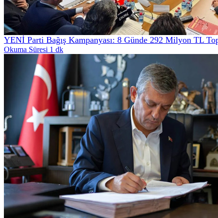
YENİ Parti Bağış Kampanyası: 8 Günde 292 Milyon TL Top
Okuma Süresi 1 dk