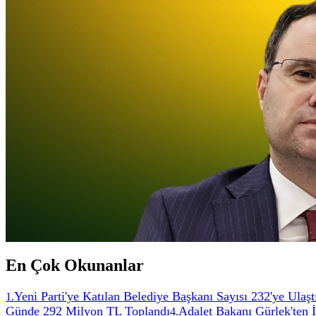
En Çok Okunanlar
Yeni Parti'ye Katılan Belediye Başkanı Sayısı 232'ye Ulaşt
1
.
Günde 292 Milyon TL Toplandı
Adalet Bakanı Gürlek'ten 
4
.