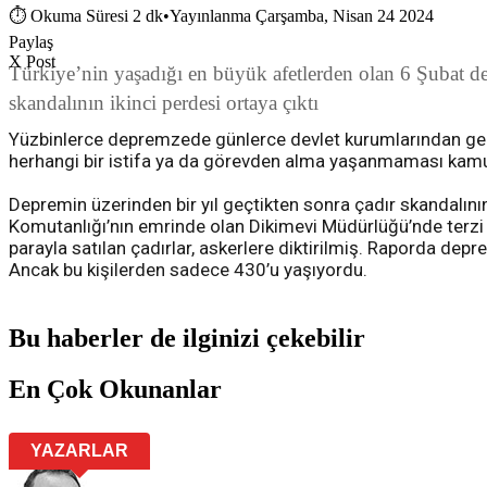
⏱
Okuma Süresi 2 dk
•
Yayınlanma Çarşamba, Nisan 24 2024
Paylaş
X Post
Türkiye’nin yaşadığı en büyük afetlerden olan 6 Şubat dep
skandalının ikinci perdesi ortaya çıktı
Yüzbinlerce depremzede günlerce devlet kurumlarından gelec
herhangi bir istifa ya da görevden alma yaşanmaması kam
Depremin üzerinden bir yıl geçtikten sonra çadır skandalını
Komutanlığı’nın emrinde olan Dikimevi Müdürlüğü’nde terzi 
parayla satılan çadırlar, askerlere diktirilmiş. Raporda depr
Ancak bu kişilerden sadece 430’u yaşıyordu.
Bu haberler de ilginizi çekebilir
En Çok Okunanlar
YAZARLAR