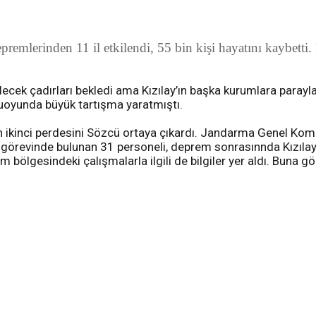
remlerinden 11 il etkilendi, 55 bin kişi hayatını kaybetti.
ek çadırları bekledi ama Kızılay’ın başka kurumlara parayla 
uoyunda büyük tartışma yaratmıştı.
n ikinci perdesini Sözcü ortaya çıkardı. Jandarma Genel Komu
görevinde bulunan 31 personeli, deprem sonrasınnda Kızılay’a 
em bölgesindeki çalışmalarla ilgili de bilgiler yer aldı. Buna 