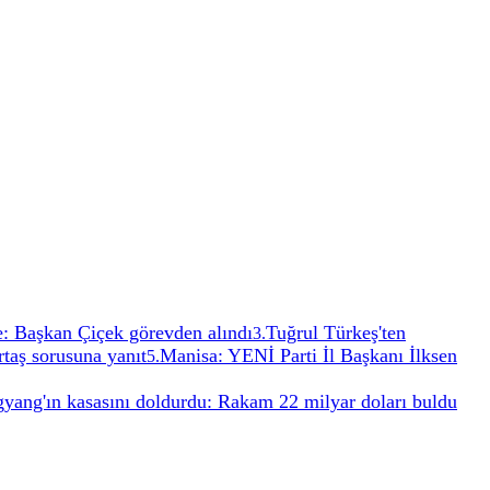
e: Başkan Çiçek görevden alındı
Tuğrul Türkeş'ten
3
.
taş sorusuna yanıt
Manisa: YENİ Parti İl Başkanı İlksen
5
.
yang'ın kasasını doldurdu: Rakam 22 milyar doları buldu