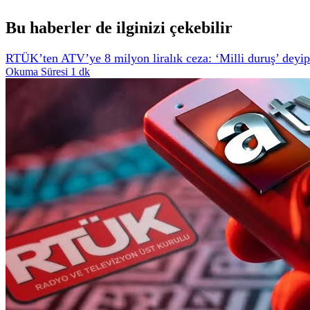
Bu haberler de ilginizi çekebilir
RTÜK’ten ATV’ye 8 milyon liralık ceza: ‘Milli duruş’ deyip a
Okuma Süresi 1 dk