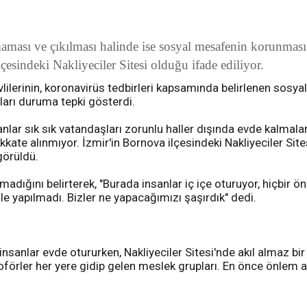
aması ve çıkılması halinde ise sosyal mesafenin korunması
lçesindeki Nakliyeciler Sitesi olduğu ifade ediliyor.
revlilerinin, koronavirüs tedbirleri kapsamında belirlenen sos
ları duruma tepki gösterdi.
lar sık sık vatandaşları zorunlu haller dışında evde kalmala
kkate alınmıyor. İzmir'in Bornova ilçesindeki Nakliyeciler Sit
görüldü.
nmadığını belirterek, "Burada insanlar iç içe oturuyor, hiçbir
le yapılmadı. Bizler ne yapacağımızı şaşırdık" dedi.
 insanlar evde otururken, Nakliyeciler Sitesi'nde akıl almaz bi
 Şoförler her yere gidip gelen meslek grupları. En önce önlem