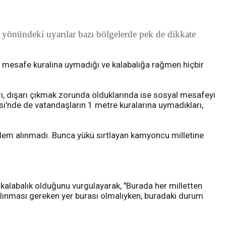
 yönündeki uyarılar bazı bölgelerde pek de dikkate
yal mesafe kuralına uymadığı ve kalabalığa rağmen hiçbir
rı, dışarı çıkmak zorunda olduklarında ise sosyal mesafeyi
esi'nde de vatandaşların 1 metre kuralarına uymadıkları,
 önlem alınmadı. Bunca yükü sırtlayan kamyoncu milletine
r kalabalık olduğunu vurgulayarak, "Burada her milletten
 alınması gereken yer burası olmalıyken, buradaki durum