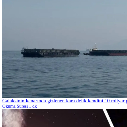
Galaksinin kenarında gizlenen kara delik kendini 10 milyar 
Okuma Süresi 1 dk