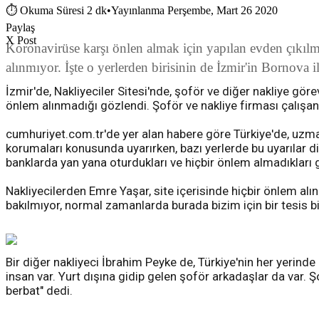
⏱
Okuma Süresi 2 dk
•
Yayınlanma Perşembe, Mart 26 2020
Paylaş
X Post
Koronavirüse karşı önlen almak için yapılan evden çıkılm
alınmıyor. İşte o yerlerden birisinin de İzmir'in Bornova i
İzmir'de, Nakliyeciler Sitesi'nde, şoför ve diğer nakliye gö
önlem alınmadığı gözlendi. Şoför ve nakliye firması çalışan
cumhuriyet.com.tr'de yer alan habere göre Türkiye'de, uzman
korumaları konusunda uyarırken, bazı yerlerde bu uyarılar di
banklarda yan yana oturdukları ve hiçbir önlem almadıkları 
Nakliyecilerden Emre Yaşar, site içerisinde hiçbir önlem alı
bakılmıyor, normal zamanlarda burada bizim için bir tesis bi
Bir diğer nakliyeci İbrahim Peyke de, Türkiye'nin her yerinde
insan var. Yurt dışına gidip gelen şoför arkadaşlar da var.
berbat" dedi.