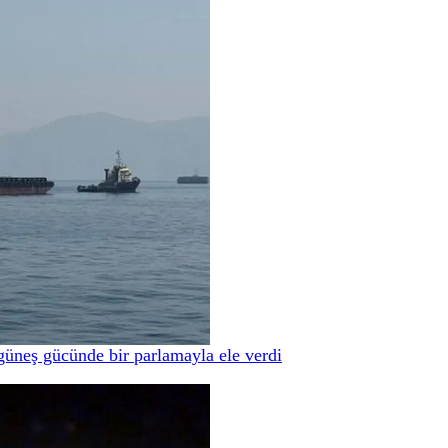
güneş gücünde bir parlamayla ele verdi