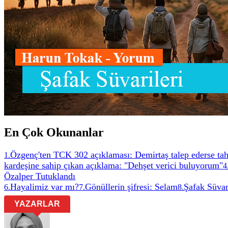
En Çok Okunanlar
Özgenç'ten TCK 302 açıklaması: Demirtaş talep ederse tah
1
.
kardeşine sahip çıkan açıklama: "Dehşet verici buluyorum"
4
Özalper Tutuklandı
Hayalimiz var mı?
Gönüllerin şifresi: Selam
Şafak Süvar
6
.
7
.
8
.
YAZARLAR