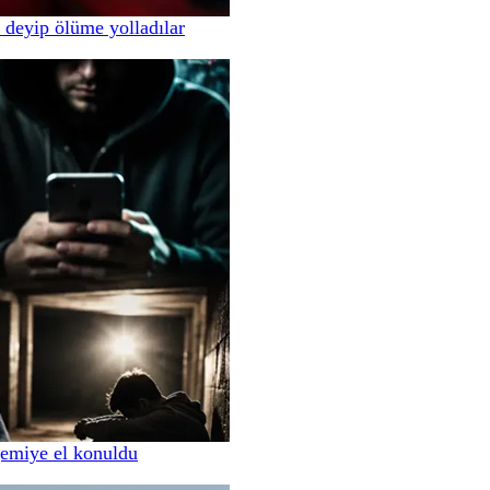
 deyip ölüme yolladılar
gemiye el konuldu