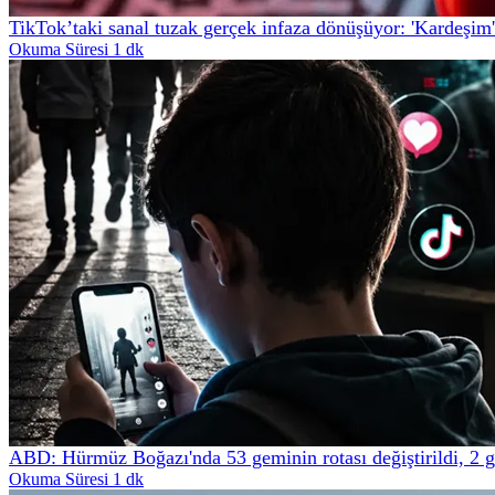
TikTok’taki sanal tuzak gerçek infaza dönüşüyor: 'Kardeşim'
Okuma Süresi 1 dk
ABD: Hürmüz Boğazı'nda 53 geminin rotası değiştirildi, 2 
Okuma Süresi 1 dk