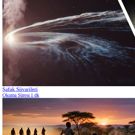
Şafak Süvarileri
Okuma Süresi 1 dk