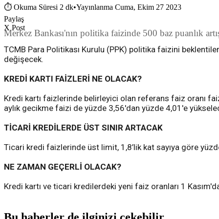
⏱
Okuma Süresi 2 dk
•
Yayınlanma Cuma, Ekim 27 2023
Paylaş
X Post
Merkez Bankası'nın politika faizinde 500 baz puanlık artış 
TCMB Para Politikası Kurulu (PPK) politika faizini beklentilere
değişecek.
KREDİ KARTI FAİZLERİ NE OLACAK?
Kredi kartı faizlerinde belirleyici olan referans faiz oranı f
aylık gecikme faizi de yüzde 3,56'dan yüzde 4,01'e yüksele
TİCARİ KREDİLERDE ÜST SINIR ARTACAK
Ticari kredi faizlerinde üst limit, 1,8’lik kat sayıya göre yü
NE ZAMAN GEÇERLİ OLACAK?
Kredi kartı ve ticari kredilerdeki yeni faiz oranları 1 Kasım
Bu haberler de ilginizi çekebilir