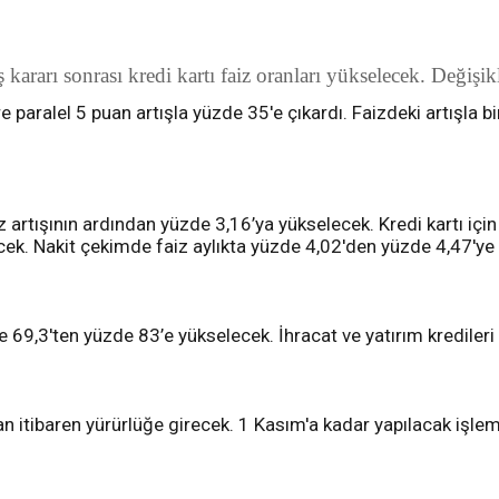
kararı sonrası kredi kartı faiz oranları yükselecek. Değişik
 paralel 5 puan artışla yüzde 35'e çıkardı. Faizdeki artışla birli
aiz artışının ardından yüzde 3,16’ya yükselecek. Kredi kartı iç
cek. Nakit çekimde faiz aylıkta yüzde 4,02'den yüzde 4,47'ye
zde 69,3'ten yüzde 83’e yükselecek. İhracat ve yatırım kredileri 
'dan itibaren yürürlüğe girecek. 1 Kasım'a kadar yapılacak işle