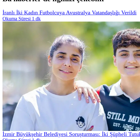
İranlı İki Kadın Futbolcuya Avustralya Vatandaşlığı Verildi
Okuma Süresi 1 dk
İzmir Büyükşehir Belediyesi Soruşturması: İki Şüpheli Tutu