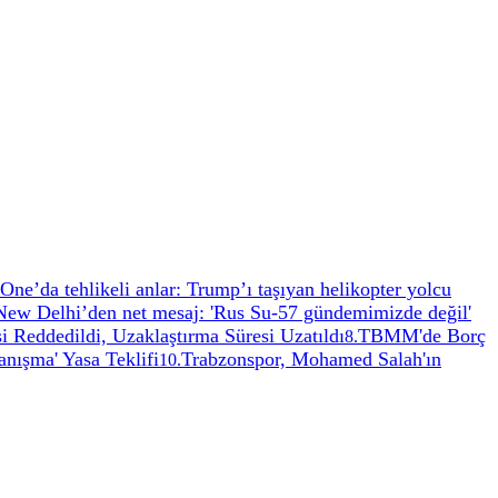
One’da tehlikeli anlar: Trump’ı taşıyan helikopter yolcu
New Delhi’den net mesaj: 'Rus Su-57 gündemimizde değil'
 Reddedildi, Uzaklaştırma Süresi Uzatıldı
TBMM'de Borç
8
.
nışma' Yasa Teklifi
Trabzonspor, Mohamed Salah'ın
10
.