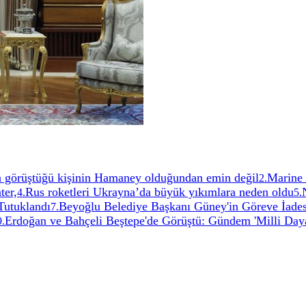
çta görüştüğü kişinin Hamaney olduğundan emin değil
Marine 
2
.
ter,
Rus roketleri Ukrayna’da büyük yıkımlara neden oldu
4
.
5
.
 Tutuklandı
Beyoğlu Belediye Başkanı Güney'in Göreve İadesi
7
.
Erdoğan ve Bahçeli Beştepe'de Görüştü: Gündem 'Milli Daya
9
.