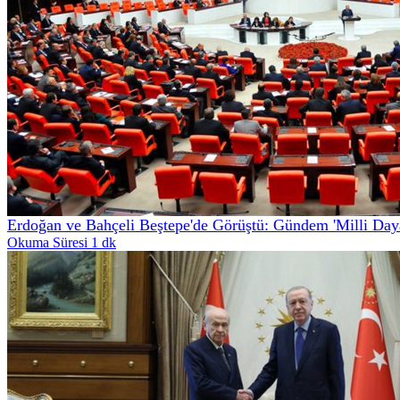
Erdoğan ve Bahçeli Beştepe'de Görüştü: Gündem 'Milli Daya
Okuma Süresi 1 dk