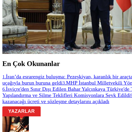
En Çok Okunanlar
İran’da esrarengiz buluşma: Pezeşkiyan, karanlık bir ara
1
.
uçağıyla burun buruna geldi
MHP İstanbul Milletvekili Yön
3
.
İsviçre'den Sınır Dışı Edilen Bahar Yalçınkaya Türkiye'de
6
.
Yapılandırma ve Silme Teklifleri Komisyonlara Sevk Edildi
kazanacağı ücreti ve sözleşme detaylarını açıkladı
YAZARLAR