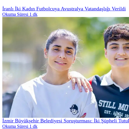
İranlı İki Kadın Futbolcuya Avustralya Vatandaşlığı Verildi
Okuma Süresi 1 dk
İzmir Büyükşehir Belediyesi Soruşturması: İki Şüpheli Tutu
Okuma Süresi 1 dk