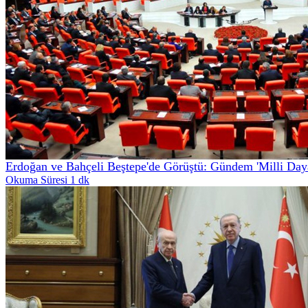
Erdoğan ve Bahçeli Beştepe'de Görüştü: Gündem 'Milli Daya
Okuma Süresi 1 dk