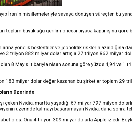
aşlayıp İran'ın misillemeleriyle savaşa dönüşen süreçten bu ya
tin toplam büyüklüğü gerilim öncesi piyasa kapanışına göre b
mlarına yönelik beklentiler ve jeopolitik risklerin azaldığına d
e 3 trilyon 882 milyar dolar artışla 27 trilyon 862 milyar dol
lan 8 Mayıs itibarıyla nisan sonuna göre yüzde 4,94 ve 1 tril
n 183 milyar dolar değer kazanan bu şirketler toplam 29 trily
doların üzerinde
aşı çeken Nvidia, martta yaşadığı 67 milyar 797 milyon dolarl
eviyenin üzerinde kalmayı başaramayan Nvidia, daha sonra tekr
phabet oldu. Onu 4 trilyon 309 milyar dolarla Apple izledi. Böy