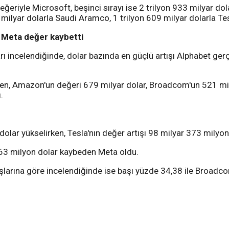
ğeriyle Microsoft, beşinci sırayı ise 2 trilyon 933 milyar dola
ilyar dolarla Saudi Aramco, 1 trilyon 609 milyar dolarla Tesl
e Meta değer kaybetti
arı incelendiğinde, dolar bazında en güçlü artışı Alphabet ge
rken, Amazon'un değeri 679 milyar dolar, Broadcom'un 521 mil
.
ar yükselirken, Tesla'nın değer artışı 98 milyar 373 milyon
,63 milyon dolar kaybeden Meta oldu.
ışlarına göre incelendiğinde ise başı yüzde 34,38 ile Broad