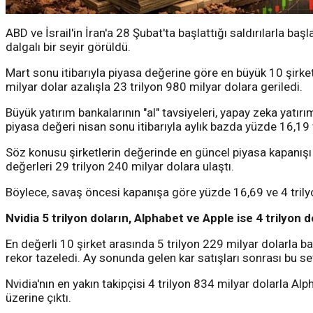
ABD ve İsrail'in İran'a 28 Şubat'ta başlattığı saldırılarla b
dalgalı bir seyir görüldü.
Mart sonu itibarıyla piyasa değerine göre en büyük 10 şirke
milyar dolar azalışla 23 trilyon 980 milyar dolara geriledi.
Büyük yatırım bankalarının "al" tavsiyeleri, yapay zeka yatırı
piyasa değeri nisan sonu itibarıyla aylık bazda yüzde 16,19 v
Söz konusu şirketlerin değerinde en güncel piyasa kapanışı o
değerleri 29 trilyon 240 milyar dolara ulaştı.
Böylece, savaş öncesi kapanışa göre yüzde 16,69 ve 4 trilyo
Nvidia 5 trilyon doların, Alphabet ve Apple ise 4 trilyon 
En değerli 10 şirket arasında 5 trilyon 229 milyar dolarla b
rekor tazeledi. Ay sonunda gelen kar satışları sonrası bu s
Nvidia'nın en yakın takipçisi 4 trilyon 834 milyar dolarla Al
üzerine çıktı.