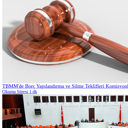
TBMM'de Borç Yapılandırma ve Silme Teklifleri Komisyonl
Okuma Süresi 1 dk