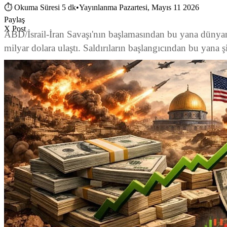
⏱
Okuma Süresi 5 dk
•
Yayınlanma Pazartesi, Mayıs 11 2026
Paylaş
X Post
ABD/İsrail-İran Savaşı'nın başlamasından bu yana dünyanı
milyar dolara ulaştı. Saldırıların başlangıcından bu yana ş