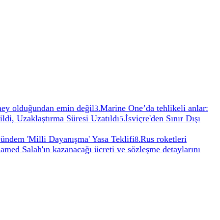
aney olduğundan emin değil
Marine One’da tehlikeli anlar:
3
.
di, Uzaklaştırma Süresi Uzatıldı
İsviçre'den Sınır Dışı
5
.
ündem 'Milli Dayanışma' Yasa Teklifi
Rus roketleri
8
.
med Salah'ın kazanacağı ücreti ve sözleşme detaylarını