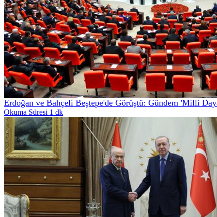
Erdoğan ve Bahçeli Beştepe'de Görüştü: Gündem 'Milli Daya
Okuma Süresi 1 dk