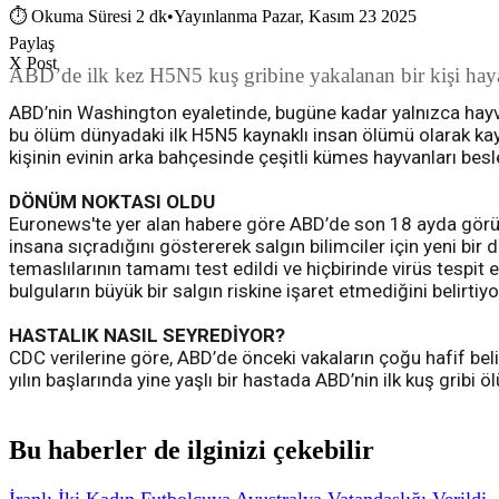
⏱
Okuma Süresi 2 dk
•
Yayınlanma Pazar, Kasım 23 2025
Paylaş
X Post
ABD’de ilk kez H5N5 kuş gribine yakalanan bir kişi hayat
ABD’nin Washington eyaletinde, bugüne kadar yalnızca hayvanl
bu ölüm dünyadaki ilk H5N5 kaynaklı insan ölümü olarak kayıtl
kişinin evinin arka bahçesinde çeşitli kümes hayvanları besledi
DÖNÜM NOKTASI OLDU
Euronews'te yer alan habere göre ABD’de son 18 ayda görül
insana sıçradığını göstererek salgın bilimciler için yeni bir
temaslılarının tamamı test edildi ve hiçbirinde virüs tespi
bulguların büyük bir salgın riskine işaret etmediğini belirtiyo
HASTALIK NASIL SEYREDİYOR?
CDC verilerine göre, ABD’de önceki vakaların çoğu hafif belirti
yılın başlarında yine yaşlı bir hastada ABD’nin ilk kuş gribi 
Bu haberler de ilginizi çekebilir
İranlı İki Kadın Futbolcuya Avustralya Vatandaşlığı Verildi