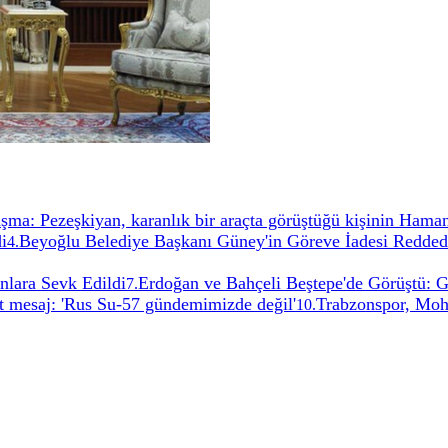
uşma: Pezeşkiyan, karanlık bir araçta görüştüğü kişinin Ham
i
Beyoğlu Belediye Başkanı Güney'in Göreve İadesi Reddedil
4
.
lara Sevk Edildi
Erdoğan ve Bahçeli Beştepe'de Görüştü: G
7
.
 mesaj: 'Rus Su-57 gündemimizde değil'
Trabzonspor, Moha
10
.