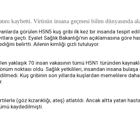
ını kaybetti. Virüsün insana geçmesi bilim dünyasında ala
arda görülen H5N5 kuş gribi ilk kez bir insanda tespit edildi
ara geçti. Eyalet Sağlık Bakanlığı’nın açıklamasına göre hastan
ğini belirtti. Ailenin kimliği gizli tutuluyor.
en yaklaşık 70 insan vakasının tümü H5N1 türünden kaynaklan
 dönüm noktası oldu. Sağlık yetkilileri, insandan insana bulaşa
t edilmedi. Kuş gribinin son yıllarda kuşlardan memelilere da
r.
lerle (göz kızarıklığı, ateş) atlatıldı. Ancak altta yatan hasta
ölümü kaydedilmişti.