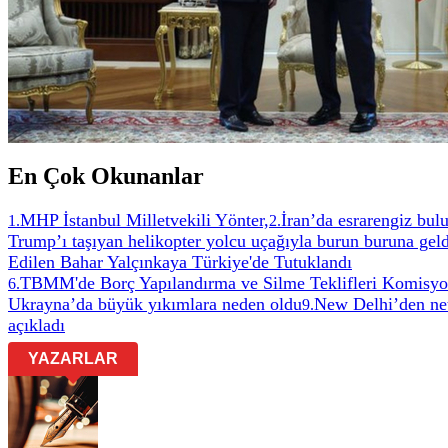
En Çok Okunanlar
MHP İstanbul Milletvekili Yönter,
İran’da esrarengiz bul
1
.
2
.
Trump’ı taşıyan helikopter yolcu uçağıyla burun buruna geld
Edilen Bahar Yalçınkaya Türkiye'de Tutuklandı
TBMM'de Borç Yapılandırma ve Silme Teklifleri Komisyon
6
.
Ukrayna’da büyük yıkımlara neden oldu
New Delhi’den net
9
.
açıkladı
YAZARLAR