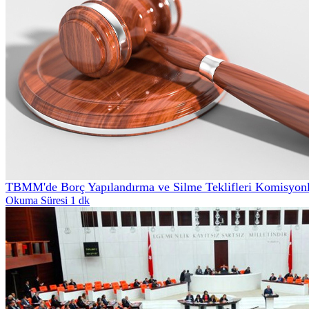
TBMM'de Borç Yapılandırma ve Silme Teklifleri Komisyonl
Okuma Süresi 1 dk