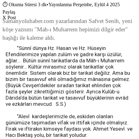
⏱
Okuma Süresi 3 dk
•
Yayınlanma Perşembe, Eylül 4 2025
Paylaş
X Post
Samanyoluhaber.com yazarlarından Safvet Senih, yeni
köşe yazısını "Mah-ı Muharrem hepimizi dilgir eder"
başlığı ile kaleme aldı.
“Sünnî dünya Hz. Hasan ve Hz. Hüseyin
Efendilerimize yapılan zulüm ve gadre karşı üzülür,
ağlar… Bütün sünnî tarikatlarda da Mâh-ı Muharrem
söylenir… Kültür mirasımız olarak tarikatlar çok
önemlidir. Sistem olarak biz bir tarikat değiliz. Ama bu
bizim bir tasavvuf ehli olmadığımız mânasına gelmez.
(Büyük Cevşen’dekiler sıradan tarikat ehlinden çok
fazla şeyler zikrettiğimizi gösterir. Ayrıca Kulûb-u
Dârida’da bütün tarikat ve tasavvuf büyüklerinin evrâd
ve ezkârları mevcud. S.S.)
“Alevî kardeşlerimizle de, eskiden olanları
günümüze taşımadan vifak ve ittifak içinde olmalıyız.
Firak ve iftirakın kimseye faydası yok. Ahmet Yesevî ve
Hacı Bektaş yolu, bir tarikat yoludur.