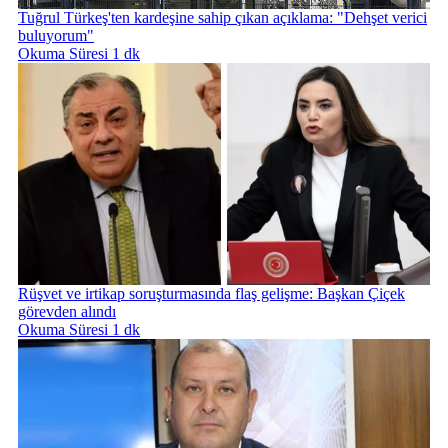
Tuğrul Türkeş'ten kardeşine sahip çıkan açıklama: "Dehşet verici
buluyorum"
Okuma Süresi 1 dk
Rüşvet ve irtikap soruşturmasında flaş gelişme: Başkan Çiçek
görevden alındı
Okuma Süresi 1 dk