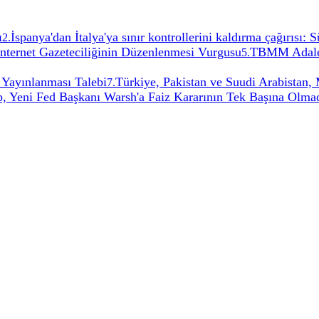
ı
İspanya'dan İtalya'ya sınır kontrollerini kaldırma çağırısı:
2
.
İnternet Gazeteciliğinin Düzenlenmesi Vurgusu
TBMM Adalet
5
.
 Yayınlanması Talebi
Türkiye, Pakistan ve Suudi Arabistan
7
.
, Yeni Fed Başkanı Warsh'a Faiz Kararının Tek Başına Olmadı