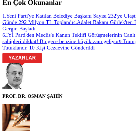
En Çok Okunanlar
Yeni Parti'ye Katılan Belediye Başkanı Sayısı 232'ye Ulaşt
1
.
Günde 292 Milyon TL Toplandı
Adalet Bakanı Gürlek'ten 
4
.
Gergin Başladı
İYİ Parti'den Meclis'e Kanun Teklifi Görüşmelerinin Canlı
6
.
sahipleri dikkat! Bu gece benzine büyük zam geliyor
Trump
9
.
Tutuklandı: 10 Kişi Cezaevine Gönderildi
YAZARLAR
PROF. DR. OSMAN ŞAHİN