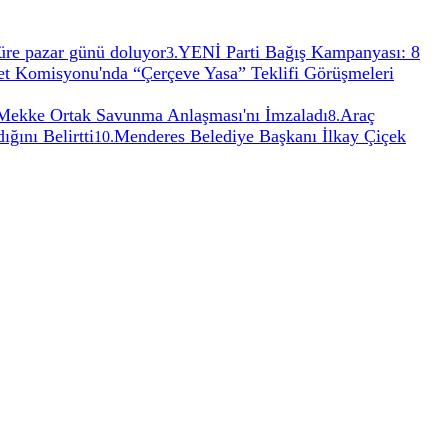
 Süre pazar günü doluyor
YENİ Parti Bağış Kampanyası: 8
3
.
 Komisyonu'nda “Çerçeve Yasa” Teklifi Görüşmeleri
, Mekke Ortak Savunma Anlaşması'nı İmzaladı
Araç
8
.
ğını Belirtti
Menderes Belediye Başkanı İlkay Çiçek
10
.