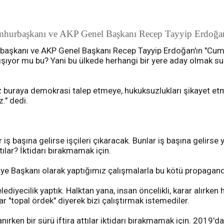
urbaşkanı ve AKP Genel Başkanı Recep Tayyip Erdoğan'ın 
aşkanı ve AKP Genel Başkanı Recep Tayyip Erdoğan'ın "Cumh
akışıyor mu bu? Yani bu ülkede herhangi bir yere aday olmak su
 buraya demokrasi talep etmeye, hukuksuzlukları şikayet etme
." dedi.
 iş başına gelirse işçileri çıkaracak. Bunlar iş başına gelirse 
tılar? İktidarı bırakmamak için.
ye Başkanı olarak yaptığımız çalışmalarla bu kötü propagand
iyecilik yaptık. Halktan yana, insan öncelikli, karar alırken 
ar "topal ördek" diyerek bizi çalıştırmak istemediler.
ırken bir sürü iftira attılar iktidarı bırakmamak için. 2019