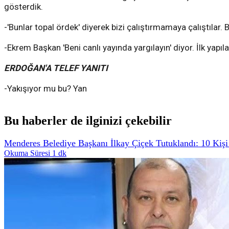
gösterdik.
-'Bunlar topal ördek' diyerek bizi çalıştırmamaya çalıştılar
-Ekrem Başkan 'Beni canlı yayında yargılayın' diyor. İlk yapı
ERDOĞAN'A TELEF YANITI
-Yakışıyor mu bu? Yan
Bu haberler de ilginizi çekebilir
Menderes Belediye Başkanı İlkay Çiçek Tutuklandı: 10 Kişi
Okuma Süresi 1 dk