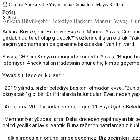
⏱
Okuma Süresi 3 dk
•
Yayınlanma Cumartesi, Mayıs 3 2025
Paylaş
X Post
Ankara Büyükşehir Belediye Başkanı Mansur Yavaş, Cumh
Ankara Büyükşehir Belediye Başkanı Mansur Yavaş, Cumhurb
girdabında telef olup gidecek?" sözlerine ilişkin olarak, "Y
seçim yapmamanın da çaresine bakacaklar." yanıtını verdi.
Yavaş, CHP'nin Konya mitinginde konuştu. Yavaş, "Bugün biz
istemiyor. Ancak halkın iradesinin önüne hiç kimse geçemez
Yavaş şu ifadeleri kullandı:
-2019 yılında, bizler belediye başkanı olmadan evvel, "Bunlar
okuyacak." gibi bir tür iftiralarda bulundular. Evet, neden yap
-Ama, ama 2019 yılından sonra, o gün 11 Büyükşehir Beledi
-Memnuniyet yüzdesi arttı. Daha önceden yapılmayan bir beled
belediyecilik anlayışı yaptık. Buna rağmen hatırlarsanız bunl
-Halkın iradesinin önüne kimse geçemez. Biz seçimleri kazan