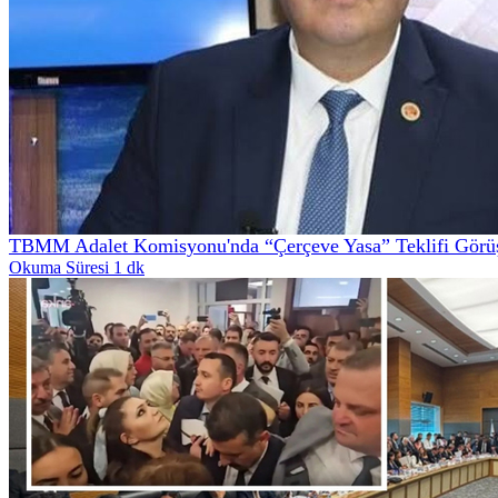
TBMM Adalet Komisyonu'nda “Çerçeve Yasa” Teklifi Görüş
Okuma Süresi 1 dk