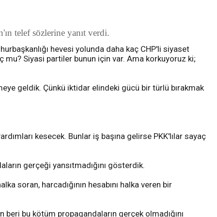
telef sözlerine yanıt verdi.
urbaşkanlığı hevesi yolunda daha kaç CHP'li siyaset
ç mu? Siyasi partiler bunun için var. Ama korkuyoruz ki;
ye geldik. Çünkü iktidar elindeki gücü bir türlü bırakmak
yardımları kesecek. Bunlar iş başına gelirse PKK'lılar sayaç
aların gerçeği yansıtmadığını gösterdik.
halka soran, harcadığının hesabını halka veren bir
'dan beri bu kötüm propagandaların gerçek olmadığını