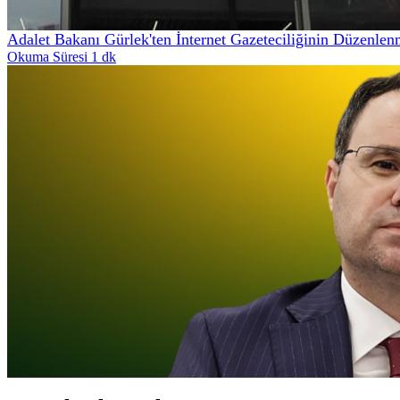
Adalet Bakanı Gürlek'ten İnternet Gazeteciliğinin Düzenle
Okuma Süresi 1 dk