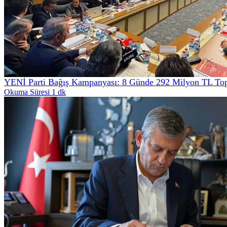
YENİ Parti Bağış Kampanyası: 8 Günde 292 Milyon TL Top
Okuma Süresi 1 dk