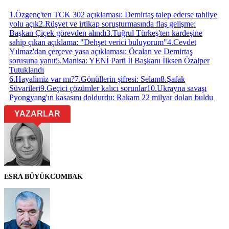
1
.
Özgenç'ten TCK 302 açıklaması: Demirtaş talep ederse tahliye
yolu açık
2
.
Rüşvet ve irtikap soruşturmasında flaş gelişme:
Başkan Çiçek görevden alındı
3
.
Tuğrul Türkeş'ten kardeşine
sahip çıkan açıklama: "Dehşet verici buluyorum"
4
.
Cevdet
Yılmaz'dan çerçeve yasa açıklaması: Öcalan ve Demirtaş
sorusuna yanıt
5
.
Manisa: YENİ Parti İl Başkanı İlksen Özalper
Tutuklandı
6
.
Hayalimiz var mı?
7
.
Gönüllerin şifresi: Selam
8
.
Şafak
Süvarileri
9
.
Geçici çözümler kalıcı sorunlar
10
.
Ukrayna savaşı
Pyongyang'ın kasasını doldurdu: Rakam 22 milyar doları buldu
YAZARLAR
ESRA BÜYÜKCOMBAK