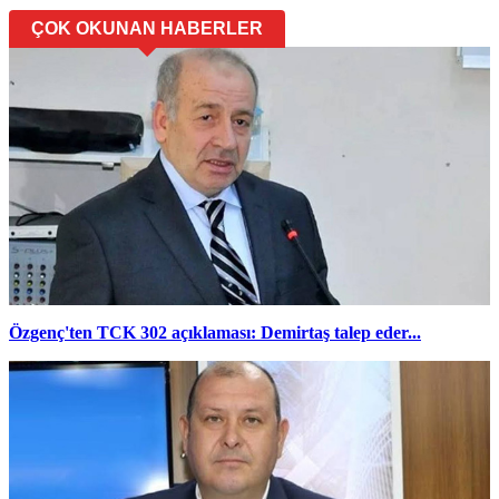
ÇOK OKUNAN HABERLER
Özgenç'ten TCK 302 açıklaması: Demirtaş talep eder...