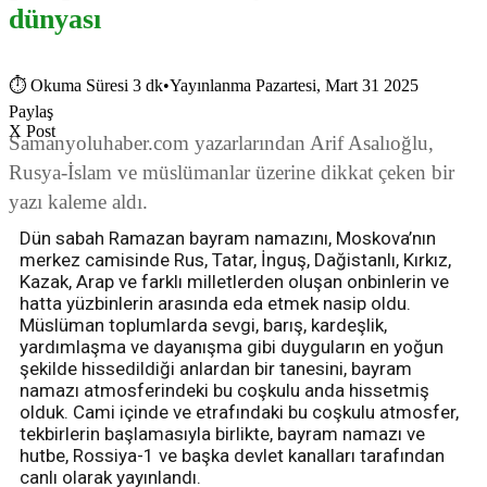
dünyası
⏱
Okuma Süresi 3 dk
•
Yayınlanma Pazartesi, Mart 31 2025
Paylaş
X Post
Samanyoluhaber.com yazarlarından Arif Asalıoğlu,
Rusya-İslam ve müslümanlar üzerine dikkat çeken bir
yazı kaleme aldı.
Dün sabah Ramazan bayram namazını, Moskova’nın
merkez camisinde Rus, Tatar, İnguş, Dağistanlı, Kırkız,
Kazak, Arap ve farklı milletlerden oluşan onbinlerin ve
hatta yüzbinlerin arasında eda etmek nasip oldu.
Müslüman toplumlarda sevgi, barış, kardeşlik,
yardımlaşma ve dayanışma gibi duyguların en yoğun
şekilde hissedildiği anlardan bir tanesini, bayram
namazı atmosferindeki bu coşkulu anda hissetmiş
olduk. Cami içinde ve etrafındaki bu coşkulu atmosfer,
tekbirlerin başlamasıyla birlikte, bayram namazı ve
hutbe, Rossiya-1 ve başka devlet kanalları tarafından
canlı olarak yayınlandı.