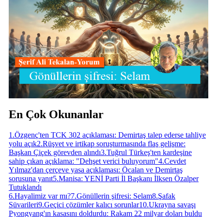
En Çok Okunanlar
1
.
Özgenç'ten TCK 302 açıklaması: Demirtaş talep ederse tahliye
yolu açık
2
.
Rüşvet ve irtikap soruşturmasında flaş gelişme:
Başkan Çiçek görevden alındı
3
.
Tuğrul Türkeş'ten kardeşine
sahip çıkan açıklama: "Dehşet verici buluyorum"
4
.
Cevdet
Yılmaz'dan çerçeve yasa açıklaması: Öcalan ve Demirtaş
sorusuna yanıt
5
.
Manisa: YENİ Parti İl Başkanı İlksen Özalper
Tutuklandı
6
.
Hayalimiz var mı?
7
.
Gönüllerin şifresi: Selam
8
.
Şafak
Süvarileri
9
.
Geçici çözümler kalıcı sorunlar
10
.
Ukrayna savaşı
Pyongyang'ın kasasını doldurdu: Rakam 22 milyar doları buldu