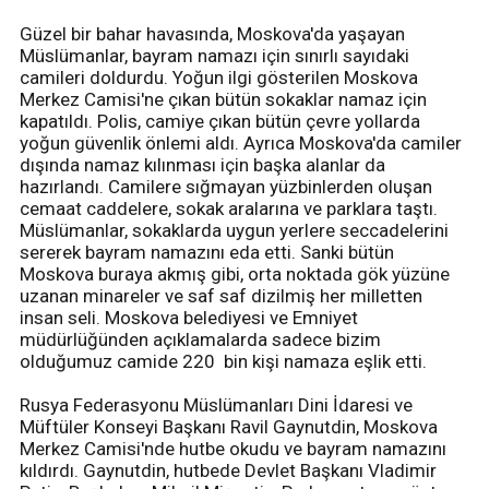
Güzel bir bahar havasında, Moskova'da yaşayan
Müslümanlar, bayram namazı için sınırlı sayıdaki
camileri doldurdu. Yoğun ilgi gösterilen Moskova
Merkez Camisi'ne çıkan bütün sokaklar namaz için
kapatıldı. Polis, camiye çıkan bütün çevre yollarda
yoğun güvenlik önlemi aldı. Ayrıca Moskova'da camiler
dışında namaz kılınması için başka alanlar da
hazırlandı. Camilere sığmayan yüzbinlerden oluşan
cemaat caddelere, sokak aralarına ve parklara taştı.
Müslümanlar, sokaklarda uygun yerlere seccadelerini
sererek bayram namazını eda etti. Sanki bütün
Moskova buraya akmış gibi, orta noktada gök yüzüne
uzanan minareler ve saf saf dizilmiş her milletten
insan seli. Moskova belediyesi ve Emniyet
müdürlüğünden açıklamalarda sadece bizim
olduğumuz camide 220 bin kişi namaza eşlik etti.
Rusya Federasyonu Müslümanları Dini İdaresi ve
Müftüler Konseyi Başkanı Ravil Gaynutdin, Moskova
Merkez Camisi'nde hutbe okudu ve bayram namazını
kıldırdı. Gaynutdin, hutbede Devlet Başkanı Vladimir