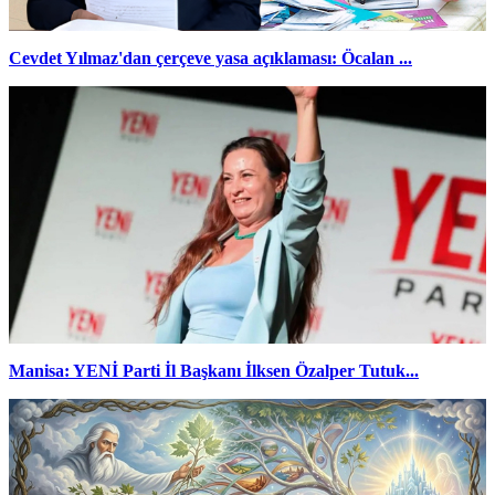
Cevdet Yılmaz'dan çerçeve yasa açıklaması: Öcalan ...
Manisa: YENİ Parti İl Başkanı İlksen Özalper Tutuk...