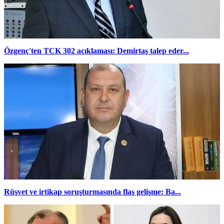
Özgenç'ten TCK 302 açıklaması: Demirtaş talep eder...
Rüşvet ve irtikap soruşturmasında flaş gelişme: Ba...