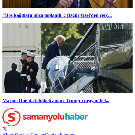
"Boş kağıtlara imza toplandı": Özgür Özel'den çerç...
Marine One’da tehlikeli anlar: Trump’ı taşıyan hel...
About
Services
Careers
Contact
Support