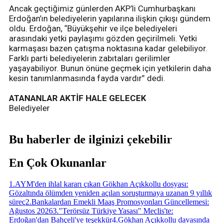
Ancak geçtiğimiz günlerden AKP’li Cumhurbaşkanı
Erdoğan’ın belediyelerin yapılarına ilişkin çıkışı gündem
oldu. Erdoğan, “Büyükşehir ve ilçe belediyeleri
arasındaki yetki paylaşımı gözden geçirilmeli. Yetki
karmaşası bazen çatışma noktasına kadar gelebiliyor.
Farklı parti belediyelerin zabıtaları gerilimler
yaşayabiliyor. Bunun önüne geçmek için yetkilerin daha
kesin tanımlanmasında fayda vardır” dedi.
ATANANLAR AKTİF HALE GELECEK
Belediyeler
Bu haberler de ilginizi çekebilir
En Çok Okunanlar
1
.
AYM'den ihlal kararı çıkan Gökhan Açıkkollu dosyası:
Gözaltında ölümden yeniden açılan soruşturmaya uzanan 9 yıllık
süreç
2
.
Bankalardan Emekli Maaş Promosyonları Güncellemesi:
Ağustos 2026
3
.
"Terörsüz Türkiye Yasası" Meclis'te:
Erdoğan'dan Bahçeli'ye teşekkür
4
.
Gökhan Açıkkollu davasında