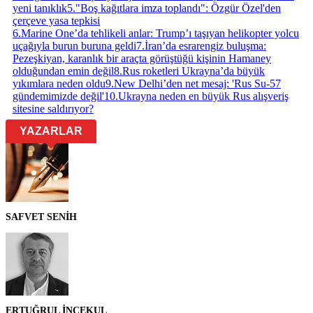
yeni tanıklık
5
.
"Boş kağıtlara imza toplandı": Özgür Özel'den
çerçeve yasa tepkisi
6
.
Marine One’da tehlikeli anlar: Trump’ı taşıyan helikopter yolcu
uçağıyla burun buruna geldi
7
.
İran’da esrarengiz buluşma:
Pezeşkiyan, karanlık bir araçta görüştüğü kişinin Hamaney
olduğundan emin değil
8
.
Rus roketleri Ukrayna’da büyük
yıkımlara neden oldu
9
.
New Delhi’den net mesaj: 'Rus Su-57
gündemimizde değil'
10
.
Ukrayna neden en büyük Rus alışveriş
sitesine saldırıyor?
YAZARLAR
SAFVET SENİH
ERTUĞRUL İNCEKUL