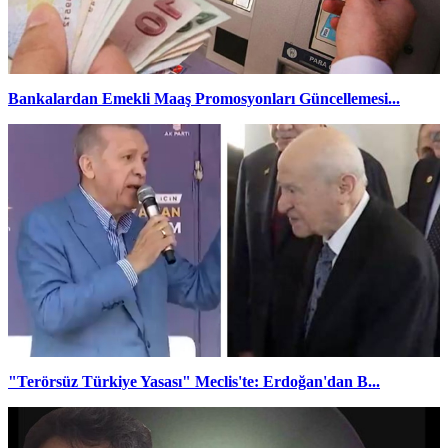
Bankalardan Emekli Maaş Promosyonları Güncellemesi...
"Terörsüz Türkiye Yasası" Meclis'te: Erdoğan'dan B...