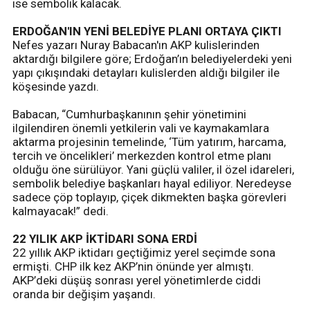
ise sembolik kalacak.
ERDOĞAN'IN YENİ BELEDİYE PLANI ORTAYA ÇIKTI
Nefes yazarı Nuray Babacan'ın AKP kulislerinden
aktardığı bilgilere göre; Erdoğan’ın belediyelerdeki yeni
yapı çıkışındaki detayları kulislerden aldığı bilgiler ile
köşesinde yazdı.
Babacan, “Cumhurbaşkanının şehir yönetimini
ilgilendiren önemli yetkilerin vali ve kaymakamlara
aktarma projesinin temelinde, ‘Tüm yatırım, harcama,
tercih ve öncelikleri’ merkezden kontrol etme planı
olduğu öne sürülüyor. Yani güçlü valiler, il özel idareleri,
sembolik belediye başkanları hayal ediliyor. Neredeyse
sadece çöp toplayıp, çiçek dikmekten başka görevleri
kalmayacak!” dedi.
22 YILIK AKP İKTİDARI SONA ERDİ
22 yıllık AKP iktidarı geçtiğimiz yerel seçimde sona
ermişti. CHP ilk kez AKP’nin önünde yer almıştı.
AKP’deki düşüş sonrası yerel yönetimlerde ciddi
oranda bir değişim yaşandı.