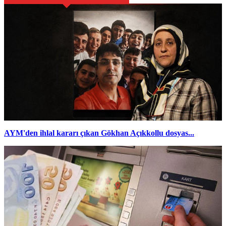
AYM'den ihlal kararı çıkan Gökhan Açıkkollu dosyas...