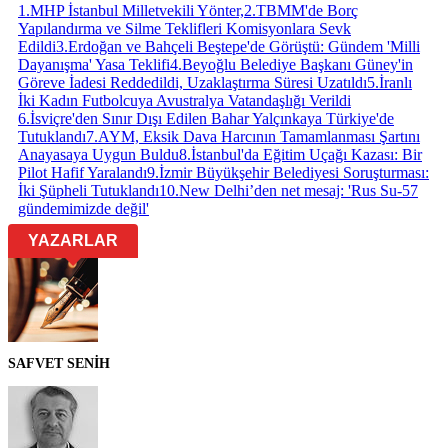
1
.
MHP İstanbul Milletvekili Yönter,
2
.
TBMM'de Borç
Yapılandırma ve Silme Teklifleri Komisyonlara Sevk
Edildi
3
.
Erdoğan ve Bahçeli Beştepe'de Görüştü: Gündem 'Milli
Dayanışma' Yasa Teklifi
4
.
Beyoğlu Belediye Başkanı Güney'in
Göreve İadesi Reddedildi, Uzaklaştırma Süresi Uzatıldı
5
.
İranlı
İki Kadın Futbolcuya Avustralya Vatandaşlığı Verildi
6
.
İsviçre'den Sınır Dışı Edilen Bahar Yalçınkaya Türkiye'de
Tutuklandı
7
.
AYM, Eksik Dava Harcının Tamamlanması Şartını
Anayasaya Uygun Buldu
8
.
İstanbul'da Eğitim Uçağı Kazası: Bir
Pilot Hafif Yaralandı
9
.
İzmir Büyükşehir Belediyesi Soruşturması:
İki Şüpheli Tutuklandı
10
.
New Delhi’den net mesaj: 'Rus Su-57
gündemimizde değil'
YAZARLAR
SAFVET SENİH