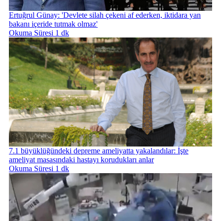
Ertuğrul Günay: 'Devlete silah çekeni af ederken, iktidara yan
bakanı içeride tutmak olmaz'
Okuma Süresi 1 dk
7.1 büyüklüğündeki depreme ameliyatta yakalandılar: İşte
ameliyat masasındaki hastayı korudukları anlar
Okuma Süresi 1 dk