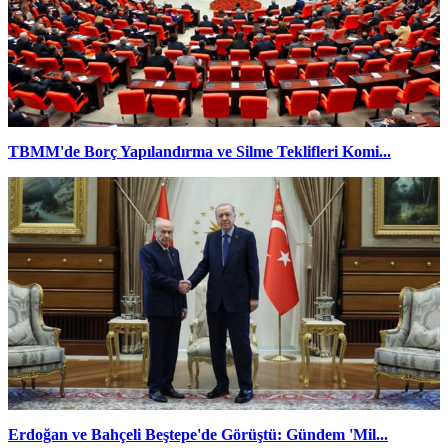
TBMM'de Borç Yapılandırma ve Silme Teklifleri Komi...
Erdoğan ve Bahçeli Beştepe'de Görüştü: Gündem 'Mil...