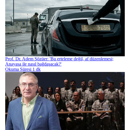
Prof. Dr. Adem Sözüer: 'Bu erteleme değil, af düzenlemesi;
Anayasa ile nasıl bağdaşacak?'
Okuma Süresi 1 dk