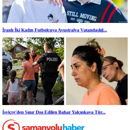
İranlı İki Kadın Futbolcuya Avustralya Vatandaşlığ...
İsviçre'den Sınır Dışı Edilen Bahar Yalçınkaya Tür...