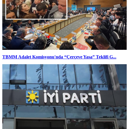
TBMM Adalet Komisyonu'nda “Çerçeve Yasa” Teklifi G...