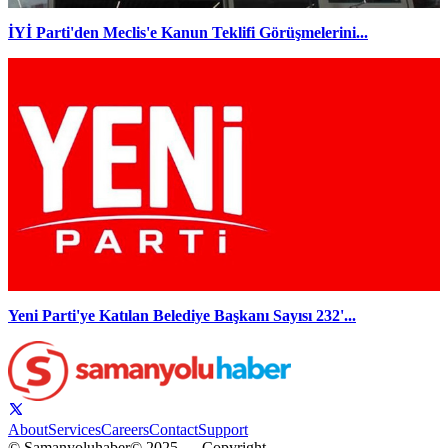
İYİ Parti'den Meclis'e Kanun Teklifi Görüşmelerini...
Yeni Parti'ye Katılan Belediye Başkanı Sayısı 232'...
About
Services
Careers
Contact
Support
© Samanyoluhaber
© 2025 — Copyright