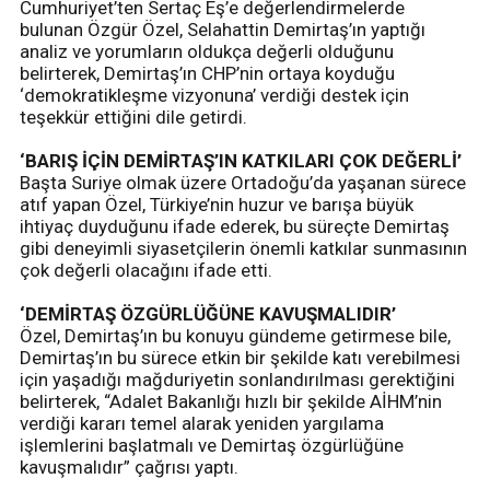
Cumhuriyet’ten Sertaç Eş’e değerlendirmelerde
bulunan Özgür Özel, Selahattin Demirtaş’ın yaptığı
analiz ve yorumların oldukça değerli olduğunu
belirterek, Demirtaş’ın CHP’nin ortaya koyduğu
‘demokratikleşme vizyonuna’ verdiği destek için
teşekkür ettiğini dile getirdi.
‘BARIŞ İÇİN DEMİRTAŞ’IN KATKILARI ÇOK DEĞERLİ’
Başta Suriye olmak üzere Ortadoğu’da yaşanan sürece
atıf yapan Özel, Türkiye’nin huzur ve barışa büyük
ihtiyaç duyduğunu ifade ederek, bu süreçte Demirtaş
gibi deneyimli siyasetçilerin önemli katkılar sunmasının
çok değerli olacağını ifade etti.
‘DEMİRTAŞ ÖZGÜRLÜĞÜNE KAVUŞMALIDIR’
Özel, Demirtaş’ın bu konuyu gündeme getirmese bile,
Demirtaş’ın bu sürece etkin bir şekilde katı verebilmesi
için yaşadığı mağduriyetin sonlandırılması gerektiğini
belirterek, “Adalet Bakanlığı hızlı bir şekilde AİHM’nin
verdiği kararı temel alarak yeniden yargılama
işlemlerini başlatmalı ve Demirtaş özgürlüğüne
kavuşmalıdır” çağrısı yaptı.