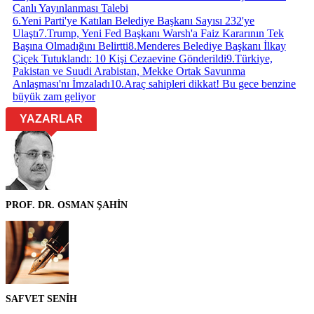
Canlı Yayınlanması Talebi
6
.
Yeni Parti'ye Katılan Belediye Başkanı Sayısı 232'ye
Ulaştı
7
.
Trump, Yeni Fed Başkanı Warsh'a Faiz Kararının Tek
Başına Olmadığını Belirtti
8
.
Menderes Belediye Başkanı İlkay
Çiçek Tutuklandı: 10 Kişi Cezaevine Gönderildi
9
.
Türkiye,
Pakistan ve Suudi Arabistan, Mekke Ortak Savunma
Anlaşması'nı İmzaladı
10
.
Araç sahipleri dikkat! Bu gece benzine
büyük zam geliyor
YAZARLAR
PROF. DR. OSMAN ŞAHİN
SAFVET SENİH