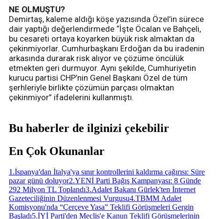
NE OLMUŞTU?
Demirtaş, kaleme aldığı köşe yazısında Özel’in sürece
dair yaptığı değerlendirmede “İşte Öcalan ve Bahçeli,
bu cesareti ortaya koyarken büyük risk almaktan da
çekinmiyorlar. Cumhurbaşkanı Erdoğan da bu iradenin
arkasında durarak risk alıyor ve çözüme öncülük
etmekten geri durmuyor. Aynı şekilde, Cumhuriyetin
kurucu partisi CHP’nin Genel Başkanı Özel de tüm
şerhleriyle birlikte çözümün parçası olmaktan
çekinmiyor” ifadelerini kullanmıştı.
Bu haberler de ilginizi çekebilir
En Çok Okunanlar
1
.
İspanya'dan İtalya'ya sınır kontrollerini kaldırma çağırısı: Süre
pazar günü doluyor
2
.
YENİ Parti Bağış Kampanyası: 8 Günde
292 Milyon TL Toplandı
3
.
Adalet Bakanı Gürlek'ten İnternet
Gazeteciliğinin Düzenlenmesi Vurgusu
4
.
TBMM Adalet
Komisyonu'nda “Çerçeve Yasa” Teklifi Görüşmeleri Gergin
Başladı
5
.
İYİ Parti'den Meclis'e Kanun Teklifi Görüşmelerinin