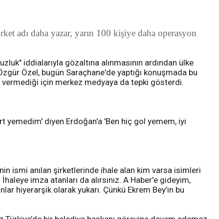
şirket adı daha yazar, yarın 100 kişiye daha operasyon
zluk" iddialarıyla gözaltına alınmasının ardından ülke
ı Özgür Özel, bugün Saraçhane'de yaptığı konuşmada bu
er vermediği için merkez medyaya da tepki gösterdi.
kart yemedim' diyen Erdoğan'a 'Ben hiç gol yemem, iyi
nin ismi anılan şirketlerinde ihale alan kim varsa isimleri
. İhaleye imza atanları da alırsınız. A Haber'e gideyim,
nlar hiyerarşik olarak yukarı. Çünkü Ekrem Bey’in bu