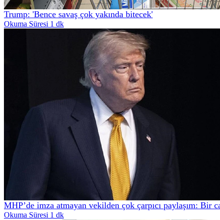
Trump: 'Bence savaş çok yakında bitecek'
Okuma Süresi 1 dk
MHP’de imza atmayan vekilden çok çarpıcı paylaşım: Bir c
Okuma Süresi 1 dk