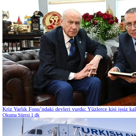
Kriz Varlık Fonu’ndaki devleri vurdu: Yüzlerce kişi işsiz kal
Okuma Süresi 1 dk