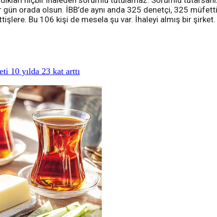
adıkları hiçbir ihaleden sorumlu tutulamaz. Sorumlu tutarsan
 her gün orada olsun. İBB’de aynı anda 325 denetçi, 325 müfet
şlere. Bu 106 kişi de mesela şu var. İhaleyi almış bir şirket.
i 10 yılda 23 kat arttı