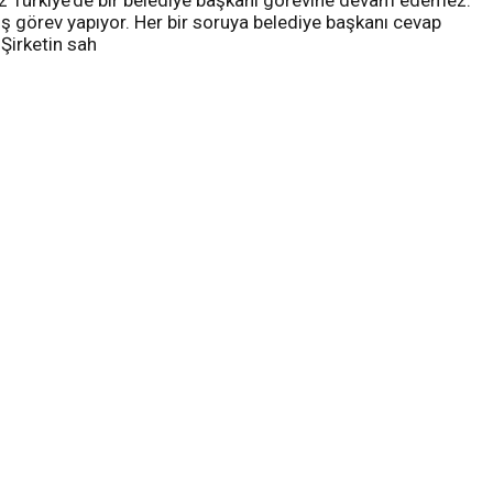
ız Türkiye’de bir belediye başkanı görevine devam edemez.
tiş görev yapıyor. Her bir soruya belediye başkanı cevap
 Şirketin sah