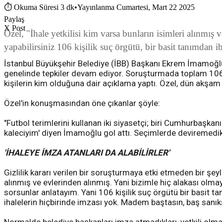
⏱
Okuma Süresi 3 dk
•
Yayınlanma Cumartesi, Mart 22 2025
Paylaş
X Post
Özel, "İhale yetkilisi kim varsa bunların isimleri alınmış
yapabilirsiniz 106 kişilik suç örgütü, bir basit tanımdan ib
İstanbul Büyükşehir Belediye (İBB) Başkanı Ekrem İmamoğlu'n
genelinde tepkiler devam ediyor. Soruşturmada toplam 106
kişilerin kim olduğuna dair açıklama yaptı. Özel, dün akşam
Özel'in konuşmasından öne çıkanlar şöyle:
"Futbol terimlerini kullanan iki siyasetçi; biri Cumhurbaşka
kaleciyim' diyen İmamoğlu gol attı. Seçimlerde deviremedikl
'İHALEYE İMZA ATANLARI DA ALABİLİRLER'
Gizlilik kararı verilen bir soruşturmaya etki etmeden bir şeyl
alınmış ve evlerinden alınmış. Yani bizimle hiç alakası olmaya
sorsunlar anlatayım. Yani 106 kişilik suç örgütü bir basit t
ihalelerin hiçbirinde imzası yok. Madem baştasın, baş sanık