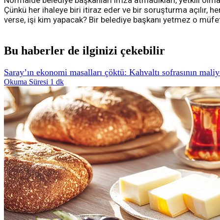
Normalde belediye başkanları imza atmadıkları, yetkili olm
Çünkü her ihaleye biri itiraz eder ve bir soruşturma açılır,
verse, işi kim yapacak? Bir belediye başkanı yetmez o müfetti
Bu haberler de ilginizi çekebilir
Saray’ın ekonomi masalları çöktü: Kahvaltı sofrasının maliyet
Okuma Süresi 1 dk