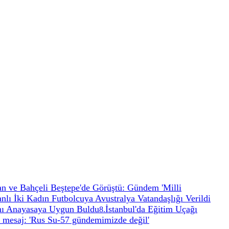
n ve Bahçeli Beştepe'de Görüştü: Gündem 'Milli
anlı İki Kadın Futbolcuya Avustralya Vatandaşlığı Verildi
nı Anayasaya Uygun Buldu
İstanbul'da Eğitim Uçağı
8
.
 mesaj: 'Rus Su-57 gündemimizde değil'