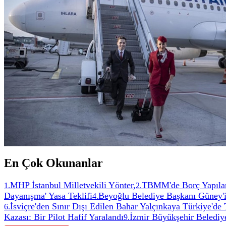
En Çok Okunanlar
MHP İstanbul Milletvekili Yönter,
TBMM'de Borç Yapıland
1
.
2
.
Dayanışma' Yasa Teklifi
Beyoğlu Belediye Başkanı Güney'in
4
.
İsviçre'den Sınır Dışı Edilen Bahar Yalçınkaya Türkiye'de
6
.
Kazası: Bir Pilot Hafif Yaralandı
İzmir Büyükşehir Belediye
9
.