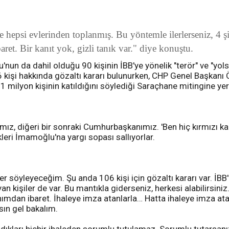
 ve hepsi evlerinden toplanmış. Bu yöntemle ilerlerseniz, 4 
aret. Bir kanıt yok, gizli tanık var." diye konuştu.
un da dahil olduğu 90 kişinin İBB'ye yönelik "terör" ve "yolsu
 kişi hakkında gözaltı kararı bulunurken, CHP Genel Başkan
 1 milyon kişinin katıldığını söylediği Saraçhane mitingine y
nımız, diğeri bir sonraki Cumhurbaşkanımız. 'Ben hiç kırmızı 
eri İmamoğlu'na yargı sopası sallıyorlar.
er söyleyeceğim. Şu anda 106 kişi için gözaltı kararı var. İBB'
n kişiler de var. Bu mantıkla giderseniz, herkesi alabilirsiniz
anımdan ibaret. İhaleye imza atanlarla… Hatta ihaleye imza ata
sın gel bakalım.