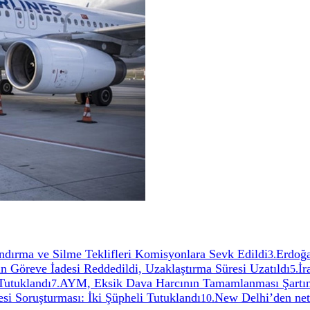
ırma ve Silme Teklifleri Komisyonlara Sevk Edildi
Erdoğa
3
.
 Göreve İadesi Reddedildi, Uzaklaştırma Süresi Uzatıldı
İr
5
.
 Tutuklandı
AYM, Eksik Dava Harcının Tamamlanması Şartı
7
.
si Soruşturması: İki Şüpheli Tutuklandı
New Delhi’den net
10
.