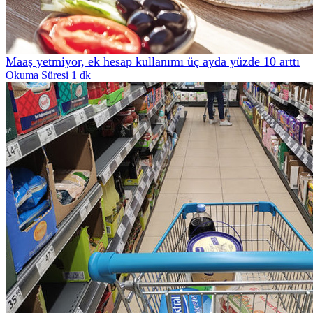
Maaş yetmiyor, ek hesap kullanımı üç ayda yüzde 10 arttı
Okuma Süresi 1 dk