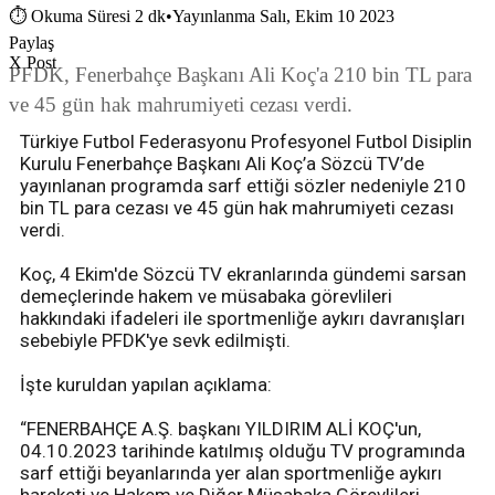
⏱
Okuma Süresi 2 dk
•
Yayınlanma Salı, Ekim 10 2023
Paylaş
X Post
PFDK, Fenerbahçe Başkanı Ali Koç'a 210 bin TL para
ve 45 gün hak mahrumiyeti cezası verdi.
Türkiye Futbol Federasyonu Profesyonel Futbol Disiplin
Kurulu Fenerbahçe Başkanı Ali Koç’a Sözcü TV’de
yayınlanan programda sarf ettiği sözler nedeniyle 210
bin TL para cezası ve 45 gün hak mahrumiyeti cezası
verdi.
Koç, 4 Ekim'de Sözcü TV ekranlarında gündemi sarsan
demeçlerinde hakem ve müsabaka görevlileri
hakkındaki ifadeleri ile sportmenliğe aykırı davranışları
sebebiyle PFDK'ye sevk edilmişti.
İşte kuruldan yapılan açıklama:
“FENERBAHÇE A.Ş. başkanı YILDIRIM ALİ KOÇ'un,
04.10.2023 tarihinde katılmış olduğu TV programında
sarf ettiği beyanlarında yer alan sportmenliğe aykırı