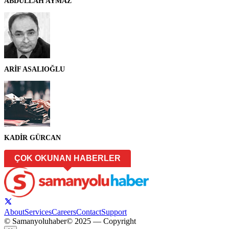
ABDULLAH AYMAZ
ARİF ASALIOĞLU
KADİR GÜRCAN
ÇOK OKUNAN HABERLER
About
Services
Careers
Contact
Support
© Samanyoluhaber
© 2025 — Copyright