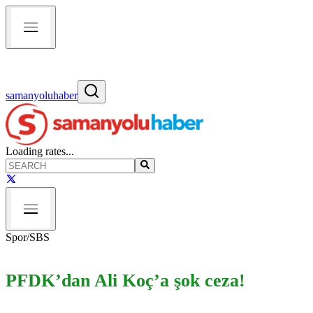
samanyoluhaber
Loading rates...
Spor
/
SBS
PFDK’dan Ali Koç’a şok ceza!