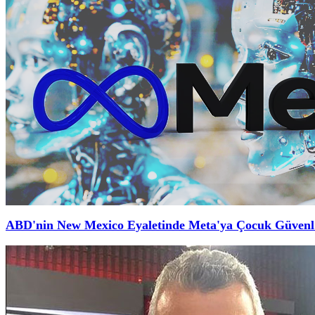
ABD'nin New Mexico Eyaletinde Meta'ya Çocuk Güvenl.