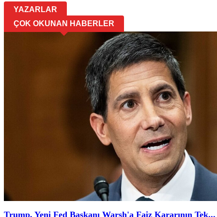
YAZARLAR
ÇOK OKUNAN HABERLER
Trump, Yeni Fed Başkanı Warsh'a Faiz Kararının Tek...