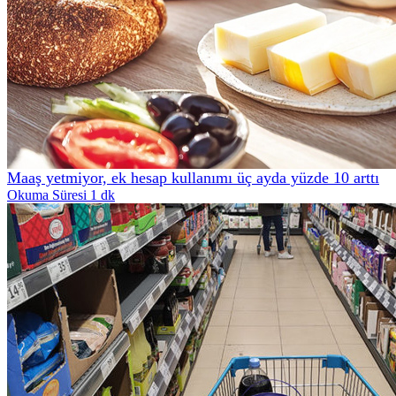
Maaş yetmiyor, ek hesap kullanımı üç ayda yüzde 10 arttı
Okuma Süresi 1 dk