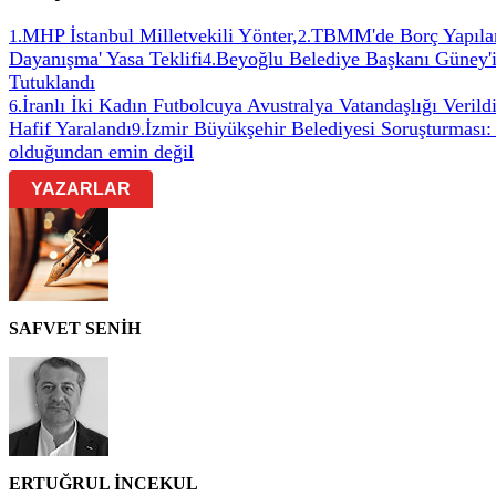
MHP İstanbul Milletvekili Yönter,
TBMM'de Borç Yapıland
1
.
2
.
Dayanışma' Yasa Teklifi
Beyoğlu Belediye Başkanı Güney'in
4
.
Tutuklandı
İranlı İki Kadın Futbolcuya Avustralya Vatandaşlığı Verild
6
.
Hafif Yaralandı
İzmir Büyükşehir Belediyesi Soruşturması: 
9
.
olduğundan emin değil
YAZARLAR
SAFVET SENİH
ERTUĞRUL İNCEKUL