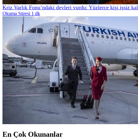
Kriz Varlık Fonu’ndaki devleri vurdu: Yüzlerce kişi işsiz kal
Okuma Süresi 1 dk
En Çok Okunanlar