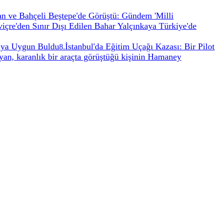
n ve Bahçeli Beştepe'de Görüştü: Gündem 'Milli
viçre'den Sınır Dışı Edilen Bahar Yalçınkaya Türkiye'de
aya Uygun Buldu
İstanbul'da Eğitim Uçağı Kazası: Bir Pilot
8
.
yan, karanlık bir araçta görüştüğü kişinin Hamaney