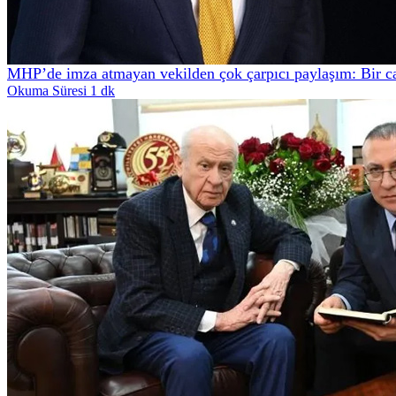
MHP’de imza atmayan vekilden çok çarpıcı paylaşım: Bir c
Okuma Süresi 1 dk