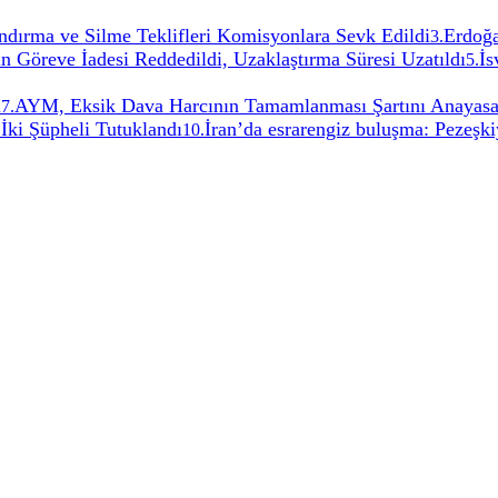
ırma ve Silme Teklifleri Komisyonlara Sevk Edildi
Erdoğa
3
.
 Göreve İadesi Reddedildi, Uzaklaştırma Süresi Uzatıldı
İs
5
.
i
AYM, Eksik Dava Harcının Tamamlanması Şartını Anayas
7
.
İki Şüpheli Tutuklandı
İran’da esrarengiz buluşma: Pezeşki
10
.