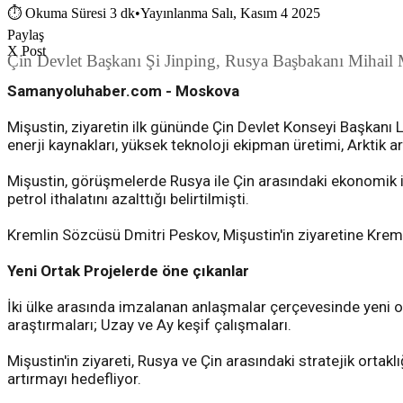
⏱
Okuma Süresi 3 dk
•
Yayınlanma Salı, Kasım 4 2025
Paylaş
X Post
Çin Devlet Başkanı Şi Jinping, Rusya Başbakanı Mihail Mi
Samanyoluhaber.com - Moskova
Mişustin, ziyaretin ilk gününde Çin Devlet Konseyi Başkanı 
enerji kaynakları, yüksek teknoloji ekipman üretimi, Arktik ar
Mişustin, görüşmelerde Rusya ile Çin arasındaki ekonomik iş 
petrol ithalatını azalttığı belirtilmişti.
Kremlin Sözcüsü Dmitri Peskov, Mişustin'in ziyaretine Kreml
Yeni Ortak Projelerde öne çıkanlar
İki ülke arasında imzalanan anlaşmalar çerçevesinde yeni ort
araştırmaları; Uzay ve Ay keşif çalışmaları.
Mişustin'in ziyareti, Rusya ve Çin arasındaki stratejik ortaklı
artırmayı hedefliyor.