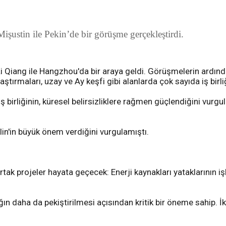
şustin ile Pekin’de bir görüşme gerçekleştirdi.
Li Qiang ile Hangzhou'da bir araya geldi. Görüşmelerin ardın
aştırmaları, uzay ve Ay keşfi gibi alanlarda çok sayıda iş birl
birliğinin, küresel belirsizliklere rağmen güçlendiğini vurgu
in'in büyük önem verdiğini vurgulamıştı.
ak projeler hayata geçecek: Enerji kaynakları yataklarının iş
ğın daha da pekiştirilmesi açısından kritik bir öneme sahip. İki