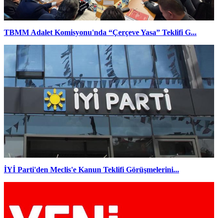
TBMM Adalet Komisyonu'nda “Çerçeve Yasa” Teklifi G...
İYİ Parti'den Meclis'e Kanun Teklifi Görüşmelerini...