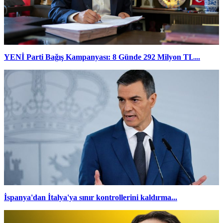
YENİ Parti Bağış Kampanyası: 8 Günde 292 Milyon TL...
İspanya'dan İtalya'ya sınır kontrollerini kaldırma...