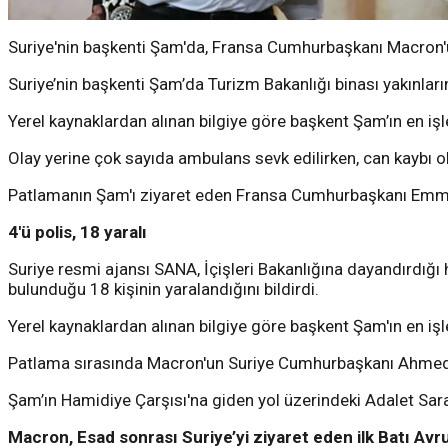
Suriye'nin başkenti Şam'da, Fransa Cumhurbaşkanı Macron'u
Suriye’nin başkenti Şam’da Turizm Bakanlığı binası yakınları
Yerel kaynaklardan alınan bilgiye göre başkent Şam’ın en işl
Olay yerine çok sayıda ambulans sevk edilirken, can kaybı 
Patlamanın Şam'ı ziyaret eden Fransa Cumhurbaşkanı Emmanue
4'ü polis, 18 yaralı
Suriye resmi ajansı SANA, İçişleri Bakanlığına dayandırdığ
bulunduğu 18 kişinin yaralandığını bildirdi.
Yerel kaynaklardan alınan bilgiye göre başkent Şam'ın en işl
Patlama sırasında Macron'un Suriye Cumhurbaşkanı Ahmed Şa
Şam’ın Hamidiye Çarşısı'na giden yol üzerindeki Adalet Sara
Macron, Esad sonrası Suriye’yi ziyaret eden ilk Batı Avru