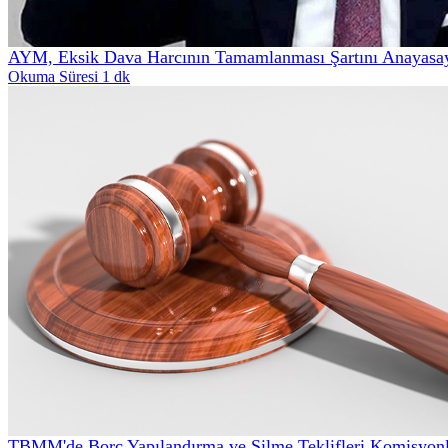
AYM, Eksik Dava Harcının Tamamlanması Şartını Anayasa
Okuma Süresi 1 dk
TBMM'de Borç Yapılandırma ve Silme Teklifleri Komisyonl