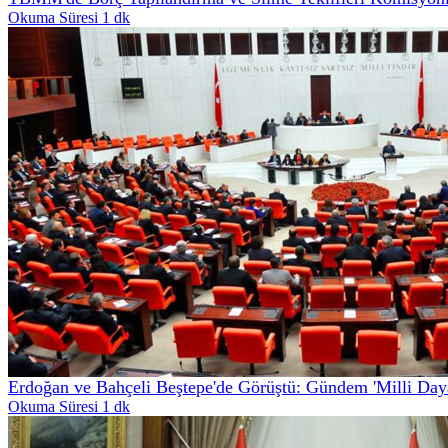
Okuma Süresi 1 dk
Erdoğan ve Bahçeli Beştepe'de Görüştü: Gündem 'Milli Daya
Okuma Süresi 1 dk