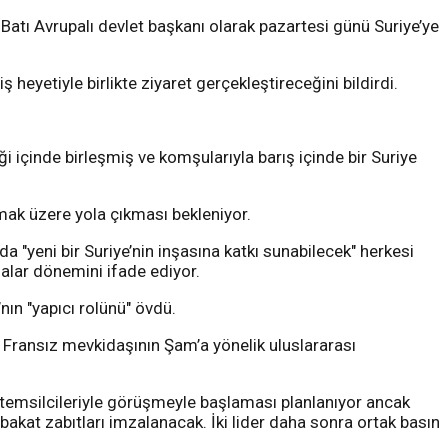
atı Avrupalı devlet başkanı olarak pazartesi günü Suriye’ye
 heyetiyle birlikte ziyaret gerçekleştireceğini bildirdi.
i içinde birleşmiş ve komşularıyla barış içinde bir Suriye
mak üzere yola çıkması bekleniyor.
 "yeni bir Suriye’nin inşasına katkı sunabilecek" herkesi
malar dönemini ifade ediyor.
ın "yapıcı rolünü" övdü.
e Fransız mevkidaşının Şam’a yönelik uluslararası
 temsilcileriyle görüşmeyle başlaması planlanıyor ancak
kat zabıtları imzalanacak. İki lider daha sonra ortak basın