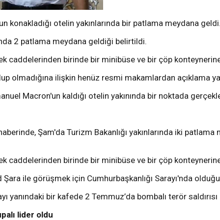
n konakladığı otelin yakınlarında bir patlama meydana geldi
nda 2 patlama meydana geldiği belirtildi.
ek caddelerinden birinde bir minibüse ve bir çöp konteynerine 
olup olmadığına ilişkin henüz resmi makamlardan açıklama ya
l Macron'un kaldığı otelin yakınında bir noktada gerçekleşt
ı haberinde, Şam'da Turizm Bakanlığı yakınlarında iki patlam
ek caddelerinden birinde bir minibüse ve bir çöp konteynerine 
ra ile görüşmek için Cumhurbaşkanlığı Sarayı'nda olduğu be
yı yanındaki bir kafede 2 Temmuz’da bombalı terör saldırısı 
palı lider oldu