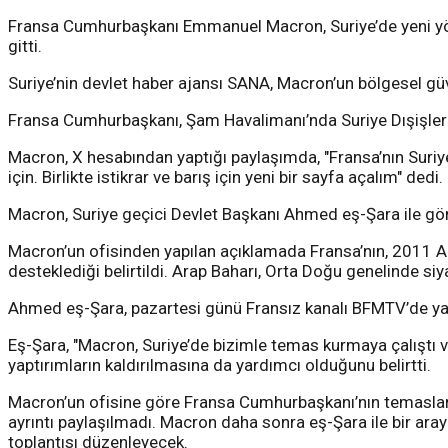
Fransa Cumhurbaşkanı Emmanuel Macron, Suriye’de yeni yönet
gitti.
Suriye’nin devlet haber ajansı SANA, Macron’un bölgesel güvenl
Fransa Cumhurbaşkanı, Şam Havalimanı’nda Suriye Dışişleri 
Macron, X hesabından yaptığı paylaşımda, "Fransa’nın Suriye h
için. Birlikte istikrar ve barış için yeni bir sayfa açalım" dedi.
Macron, Suriye geçici Devlet Başkanı Ahmed eş-Şara ile görü
Macron’un ofisinden yapılan açıklamada Fransa’nın, 2011 Arap
desteklediği belirtildi. Arap Baharı, Orta Doğu genelinde s
Ahmed eş-Şara, pazartesi günü Fransız kanalı BFMTV’de yay
Eş-Şara, "Macron, Suriye’de bizimle temas kurmaya çalıştı v
yaptırımların kaldırılmasına da yardımcı olduğunu belirtti.
Macron’un ofisine göre Fransa Cumhurbaşkanı’nın temasları
ayrıntı paylaşılmadı. Macron daha sonra eş-Şara ile bir ar
toplantısı düzenleyecek.