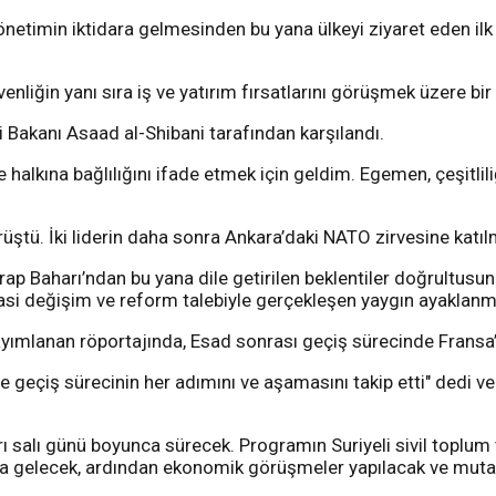
imin iktidara gelmesinden bu yana ülkeyi ziyaret eden ilk B
iğin yanı sıra iş ve yatırım fırsatlarını görüşmek üzere bir iş
Bakanı Asaad al-Shibani tarafından karşılandı.
alkına bağlılığını ifade etmek için geldim. Egemen, çeşitliliğ
ştü. İki liderin daha sonra Ankara’daki NATO zirvesine katıl
 Baharı’ndan bu yana dile getirilen beklentiler doğrultusunda
iyasi değişim ve reform talebiyle gerçekleşen yaygın ayaklan
ımlanan röportajında, Esad sonrası geçiş sürecinde Fransa’n
e geçiş sürecinin her adımını ve aşamasını takip etti" dedi v
 salı günü boyunca sürecek. Programın Suriyeli sivil toplum
aya gelecek, ardından ekonomik görüşmeler yapılacak ve mutaba