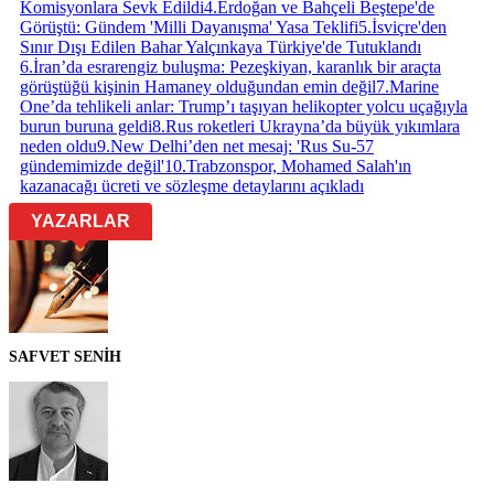
Komisyonlara Sevk Edildi
4
.
Erdoğan ve Bahçeli Beştepe'de
Görüştü: Gündem 'Milli Dayanışma' Yasa Teklifi
5
.
İsviçre'den
Sınır Dışı Edilen Bahar Yalçınkaya Türkiye'de Tutuklandı
6
.
İran’da esrarengiz buluşma: Pezeşkiyan, karanlık bir araçta
görüştüğü kişinin Hamaney olduğundan emin değil
7
.
Marine
One’da tehlikeli anlar: Trump’ı taşıyan helikopter yolcu uçağıyla
burun buruna geldi
8
.
Rus roketleri Ukrayna’da büyük yıkımlara
neden oldu
9
.
New Delhi’den net mesaj: 'Rus Su-57
gündemimizde değil'
10
.
Trabzonspor, Mohamed Salah'ın
kazanacağı ücreti ve sözleşme detaylarını açıkladı
YAZARLAR
SAFVET SENİH