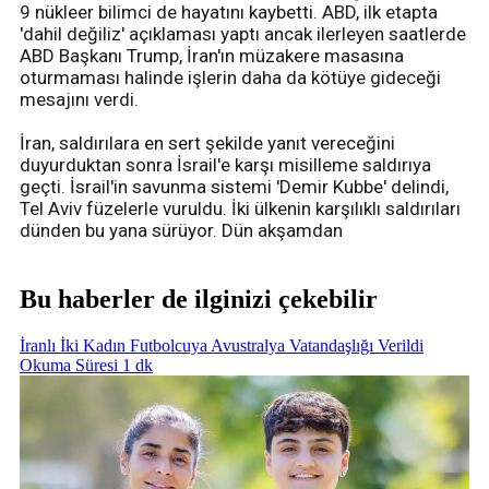
9 nükleer bilimci de hayatını kaybetti. ABD, ilk etapta
'dahil değiliz' açıklaması yaptı ancak ilerleyen saatlerde
ABD Başkanı Trump, İran'ın müzakere masasına
oturmaması halinde işlerin daha da kötüye gideceği
mesajını verdi.
İran, saldırılara en sert şekilde yanıt vereceğini
duyurduktan sonra İsrail'e karşı misilleme saldırıya
geçti. İsrail'in savunma sistemi 'Demir Kubbe' delindi,
Tel Aviv füzelerle vuruldu. İki ülkenin karşılıklı saldırıları
dünden bu yana sürüyor. Dün akşamdan
Bu haberler de ilginizi çekebilir
İranlı İki Kadın Futbolcuya Avustralya Vatandaşlığı Verildi
Okuma Süresi 1 dk