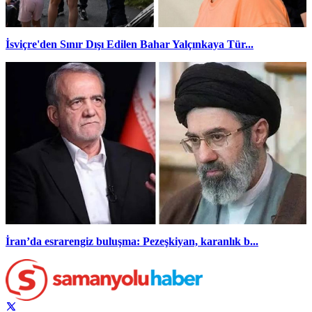
İsviçre'den Sınır Dışı Edilen Bahar Yalçınkaya Tür...
İran’da esrarengiz buluşma: Pezeşkiyan, karanlık b...