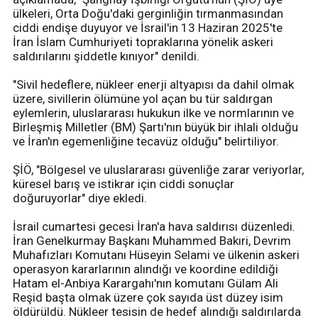
ülkeleri, Orta Doğu'daki gerginliğin tırmanmasından
ciddi endişe duyuyor ve İsrail'in 13 Haziran 2025'te
İran İslam Cumhuriyeti topraklarına yönelik askeri
saldırılarını şiddetle kınıyor" denildi.
"Sivil hedeflere, nükleer enerji altyapısı da dahil olmak
üzere, sivillerin ölümüne yol açan bu tür saldırgan
eylemlerin, uluslararası hukukun ilke ve normlarının ve
Birleşmiş Milletler (BM) Şartı'nın büyük bir ihlali olduğu
ve İran'ın egemenliğine tecavüz olduğu" belirtiliyor.
ŞİÖ, "Bölgesel ve uluslararası güvenliğe zarar veriyorlar,
küresel barış ve istikrar için ciddi sonuçlar
doğuruyorlar" diye ekledi.
İsrail cumartesi gecesi İran'a hava saldırısı düzenledi.
İran Genelkurmay Başkanı Muhammed Bakıri, Devrim
Muhafızları Komutanı Hüseyin Selami ve ülkenin askeri
operasyon kararlarının alındığı ve koordine edildiği
Hatam el-Anbiya Karargahı'nın komutanı Gülam Ali
Reşid başta olmak üzere çok sayıda üst düzey isim
öldürüldü. Nükleer tesisin de hedef alındığı saldırılarda