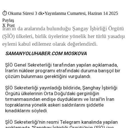
⏱
Okuma Süresi 3 dk
•
Yayınlanma Cumartesi, Haziran 14 2025
Paylaş
X Post
İran'ın da aralarında bulunduğu Şangay İşbirliği Örgütü
(ŞİÖ) ülkeleri, birlik üyelerine yönelik her türlü yasadışı
eylemi kabul edilemez olarak değerlendirdi.
SAMANYOLUHABER.COM MOSKOVA
ŞİÖ Genel Sekreterliği tarafından yapılan açıklamada,
İran'ın nükleer programı etrafındaki duruma barışçıl bir
çözüm bulunması gerektiğini vurgulandı.
ŞİÖ Sekreterliği yayınladığı bildiride, Şanghay İşbirliği
Örgütü ülkelerinin Orta Doğu'daki gerginliğin
tırmanmasından endişe duyduklarını ve İsrail'in İran
topraklarına yönelik askeri saldırılarını şiddetle
kınadıklarını söyledi.
ŞİÖ Sekreterliği'nin resmi Telegram kanalında yapılan
açıklamada, "Şanghay İşbirliği Örgütü'nün (ŞİÖ) üye