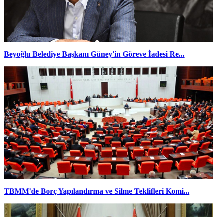
Beyoğlu Belediye Başkanı Güney'in Göreve İadesi Re...
TBMM'de Borç Yapılandırma ve Silme Teklifleri Komi...