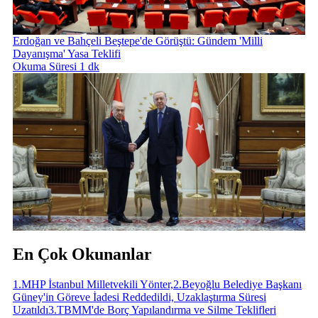
Erdoğan ve Bahçeli Beştepe'de Görüştü: Gündem 'Milli
Dayanışma' Yasa Teklifi
Okuma Süresi 1 dk
En Çok Okunanlar
1
.
MHP İstanbul Milletvekili Yönter,
2
.
Beyoğlu Belediye Başkanı
Güney'in Göreve İadesi Reddedildi, Uzaklaştırma Süresi
Uzatıldı
3
.
TBMM'de Borç Yapılandırma ve Silme Teklifleri