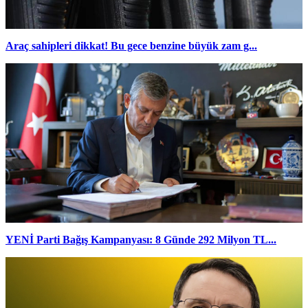
Araç sahipleri dikkat! Bu gece benzine büyük zam g...
YENİ Parti Bağış Kampanyası: 8 Günde 292 Milyon TL...