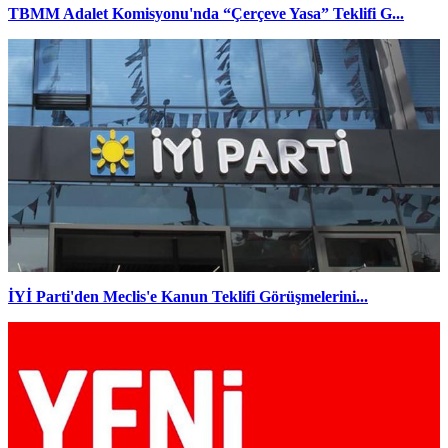
TBMM Adalet Komisyonu'nda “Çerçeve Yasa” Teklifi G...
İYİ Parti'den Meclis'e Kanun Teklifi Görüşmelerini...