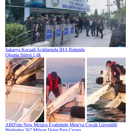
Sakarya Kocaali Açıklarında İHA Bulundu
Okuma Süresi 1 dk
ABD'nin New Mexico Eyaletinde Meta'ya Çocuk Güvenliği
İhlalinden 567 Milyon Dolar Para Cezası