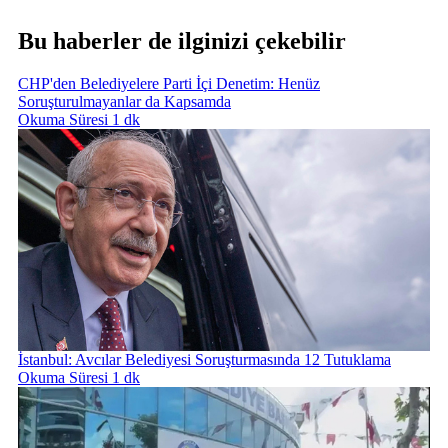
Bu haberler de ilginizi çekebilir
CHP'den Belediyelere Parti İçi Denetim: Henüz
Soruşturulmayanlar da Kapsamda
Okuma Süresi 1 dk
İstanbul: Avcılar Belediyesi Soruşturmasında 12 Tutuklama
Okuma Süresi 1 dk