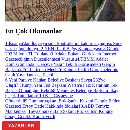
En Çok Okunanlar
1
.
İspanya'dan İtalya'ya sınır kontrollerini kaldırma çağırısı: Süre
pazar günü doluyor
2
.
YENİ Parti Bağış Kampanyası: 8 Günde
292 Milyon TL Toplandı
3
.
Adalet Bakanı Gürlek'ten İnternet
Gazeteciliğinin Düzenlenmesi Vurgusu
4
.
TBMM Adalet
Komisyonu'nda “Çerçeve Yasa” Teklifi Görüşmeleri Gergin
Başladı
5
.
İYİ Parti'den Meclis'e Kanun Teklifi Görüşmelerinin
Canlı Yayınlanması Talebi
6
.
Yeni Parti'ye Katılan Belediye Başkanı Sayısı 232'ye
Ulaştı
7
.
Trump, Yeni Fed Başkanı Warsh'a Faiz Kararının Tek
Başına Olmadığını Belirtti
8
.
Menderes Belediye Başkanı İlkay
Çiçek Tutuklandı: 10 Kişi Cezaevine
Gönderildi
9
.
Cumhurbaşkanı Erdoğan'ın Kuzeni Cengiz Er'den
Gazeteci Ersoy Dede Hakkında İddialar
10
.
ABD Temyiz
Mahkemesi, Beyaz Saray Balo Salonu Projesi İçin Kongre
Onayı Gerekli Kararı Verdi
YAZARLAR