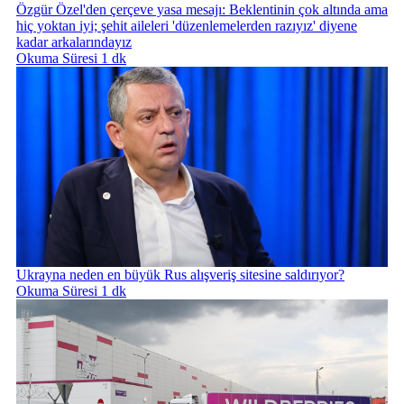
Özgür Özel'den çerçeve yasa mesajı: Beklentinin çok altında ama
hiç yoktan iyi; şehit aileleri 'düzenlemelerden razıyız' diyene
kadar arkalarındayız
Okuma Süresi 1 dk
Ukrayna neden en büyük Rus alışveriş sitesine saldırıyor?
Okuma Süresi 1 dk