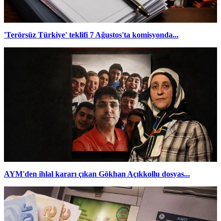
'Terörsüz Türkiye' teklifi 7 Ağustos'ta komisyonda...
AYM'den ihlal kararı çıkan Gökhan Açıkkollu dosyas...