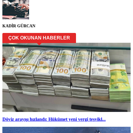
KADİR GÜRCAN
ÇOK OKUNAN HABERLER
Döviz arayışı hızlandı: Hükümet yeni vergi teşvikl...