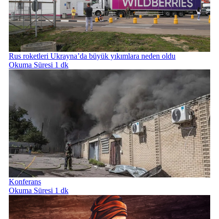
Rus roketleri Ukrayna’da büyük yıkımlara neden oldu
Okuma Süresi 1 dk
Konferans
Okuma Süresi 1 dk