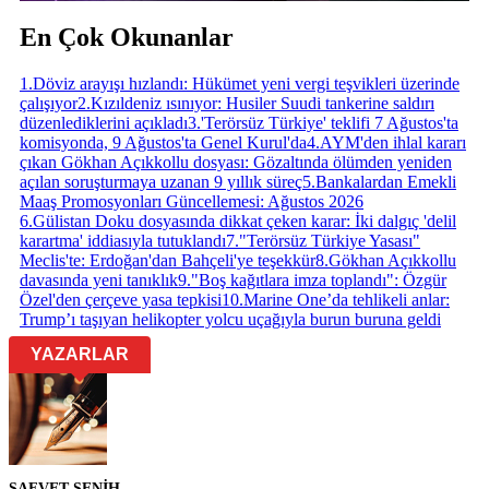
En Çok Okunanlar
1
.
Döviz arayışı hızlandı: Hükümet yeni vergi teşvikleri üzerinde
çalışıyor
2
.
Kızıldeniz ısınıyor: Husiler Suudi tankerine saldırı
düzenlediklerini açıkladı
3
.
'Terörsüz Türkiye' teklifi 7 Ağustos'ta
komisyonda, 9 Ağustos'ta Genel Kurul'da
4
.
AYM'den ihlal kararı
çıkan Gökhan Açıkkollu dosyası: Gözaltında ölümden yeniden
açılan soruşturmaya uzanan 9 yıllık süreç
5
.
Bankalardan Emekli
Maaş Promosyonları Güncellemesi: Ağustos 2026
6
.
Gülistan Doku dosyasında dikkat çeken karar: İki dalgıç 'delil
karartma' iddiasıyla tutuklandı
7
.
"Terörsüz Türkiye Yasası"
Meclis'te: Erdoğan'dan Bahçeli'ye teşekkür
8
.
Gökhan Açıkkollu
davasında yeni tanıklık
9
.
"Boş kağıtlara imza toplandı": Özgür
Özel'den çerçeve yasa tepkisi
10
.
Marine One’da tehlikeli anlar:
Trump’ı taşıyan helikopter yolcu uçağıyla burun buruna geldi
YAZARLAR
SAFVET SENİH