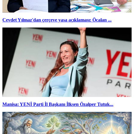
Cevdet Yılmaz'dan çerçeve yasa açıklaması: Öcalan ...
Manisa: YENİ Parti İl Başkanı İlksen Özalper Tutuk...