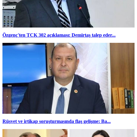
Özgenç'ten TCK 302 açıklaması: Demirtaş talep eder...
Rüşvet ve irtikap soruşturmasında flaş gelişme: Ba...