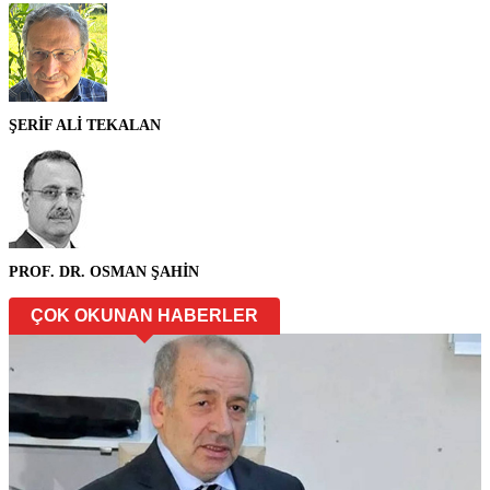
ŞERİF ALİ TEKALAN
PROF. DR. OSMAN ŞAHİN
ÇOK OKUNAN HABERLER